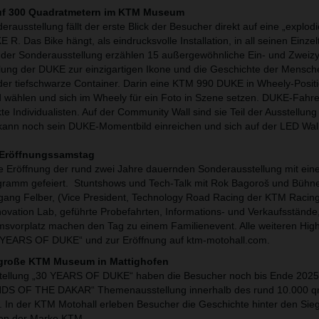
uf 300 Quadratmetern im KTM Museum
rausstellung fällt der erste Blick der Besucher direkt auf eine „explod
Das Bike hängt, als eindrucksvolle Installation, in all seinen Einzel
der Sonderausstellung erzählen 15 außergewöhnliche Ein- und Zweizy
lung der DUKE zur einzigartigen Ikone und die Geschichte der Mensche
: der tiefschwarze Container. Darin eine KTM 990 DUKE in Wheely-Positi
d wählen und sich im Wheely für ein Foto in Szene setzen. DUKE-Fahre
e Individualisten. Auf der Community Wall sind sie Teil der Ausstellun
kann noch sein DUKE-Momentbild einreichen und sich auf der LED Wal
 Eröffnungssamstag
e Eröffnung der rund zwei Jahre dauernden Sonderausstellung mit ei
amm gefeiert. Stuntshows und Tech-Talk mit Rok Bagoroš und Bühne
fgang Felber, (Vice President, Technology Road Racing der KTM Raci
vation Lab, geführte Probefahrten, Informations- und Verkaufsstände,
vorplatz machen den Tag zu einem Familienevent. Alle weiteren Highl
 YEARS OF DUKE“ und zur Eröffnung auf ktm-motohall.com.
 große KTM Museum in Mattighofen
ellung „30 YEARS OF DUKE“ haben die Besucher noch bis Ende 2025
ENDS OF THE DAKAR“ Themenausstellung innerhalb des rund 10.000 
In der KTM Motohall erleben Besucher die Geschichte hinter den Sie
den der Marke KTM.