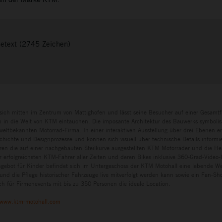
setext (2745 Zeichen)
sich mitten im Zentrum von Mattighofen und lässt seine Besucher auf einer Gesamtf
in die Welt von KTM eintauchen. Die imposante Architektur des Bauwerks symbolisi
eltbekannten Motorrad-Firma. In einer interaktiven Ausstellung über drei Ebenen e
chichte und Designprozesse und können sich visuell über technische Details informi
ren die auf einer nachgebauten Steilkurve ausgestellten KTM Motorräder und die H
r erfolgreichsten KTM-Fahrer aller Zeiten und deren Bikes inklusive 360-Grad-Video-I
ngebot für Kinder befindet sich im Untergeschoss der KTM Motohall eine lebende Wer
und die Pflege historischer Fahrzeuge live mitverfolgt werden kann sowie ein Fan-S
h für Firmenevents mit bis zu 350 Personen die ideale Location.
www.ktm-motohall.com