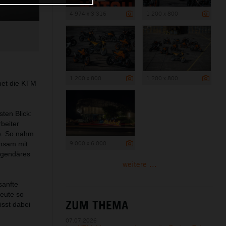
4 974 x 3 316
1 200 x 800
1 200 x 800
1 200 x 800
met die KTM
ten Blick:
beiter
e. So nahm
9 000 x 6 000
nsam mit
egendäres
weitere ...
sanfte
heute so
ZUM THEMA
isst dabei
07.07.2026