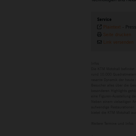
Service
Plaintext
-
Pres
Seite drucken
Link versenden
Infos
Die KTM Motohall befindet 
rund 10.000 Quadratmetern 
rasante Dynamik der heute w
Besucher alles über die Ges
besonderen Highlights gehö
eine Figuren-Ausstellung de
Neben einem vielseitigen A
aufwendige Restaurationen 
bietet die KTM Motohall auc
Weitere Termine und Infos: