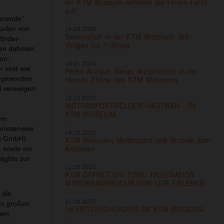
Im KTM Museum nehmen die Ferien Fahrt
auf
ierende“
teilen von
24.03.2026
Saisonstart in der KTM Motohall: Mit
linder-
Vollgas ins Frühjahr
n dahinter.
on:
14.01.2026
r sind wie
Pedro Acosta: Neuer Weltmeister in der
g geworden
Heroes Ebene des KTM Museums
l verewigen.
12.12.2025
MOTORSPORTHELDEN HAUTNAH - IM
KTM MUSEUM
nem
ninterview
14.10.2025
ng GmbH).
KTM Museum: Motorsport und Technik zum
Anfassen
 sowie ein
ights zur
11.09.2025
KTM ÖFFNET DIE TORE: FASZINATION
MOTORRADPRODUKTION LIVE ERLEBEN
 die
21.08.2025
qm großen
HERBST-HIGHLIGHTS IM KTM MUSEUM
gen,