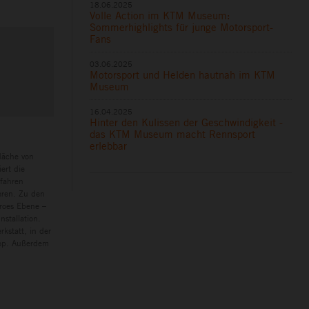
18.06.2025
Volle Action im KTM Museum:
Sommerhighlights für junge Motorsport-
Fans
03.06.2025
Motorsport und Helden hautnah im KTM
Museum
16.04.2025
Hinter den Kulissen der Geschwindigkeit -
das KTM Museum macht Rennsport
erlebbar
läche von
ert die
rfahren
eren. Zu den
eroes Ebene –
nstallation.
kstatt, in der
hop. Außerdem