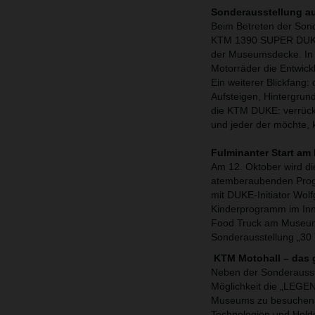
Sonderausstellung a
Beim Betreten der Sonde
KTM 1390 SUPER DUKE R. 
der Museumsdecke. In 
Motorräder die Entwick
Ein weiterer Blickfang
Aufsteigen, Hintergrun
die KTM DUKE: verrückt
und jeder der möchte, 
Fulminanter Start am
Am 12. Oktober wird di
atemberaubenden Progr
mit DUKE-Initiator Wol
Kinderprogramm im Inno
Food Truck am Museums
Sonderausstellung „30
KTM Motohall – das
Neben der Sonderausst
Möglichkeit die „LEG
Museums zu besuchen. 
Technologien und Hel