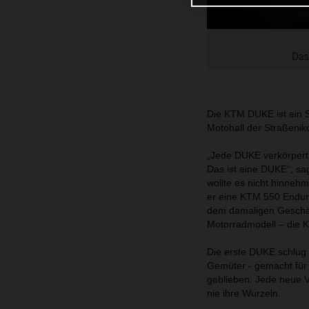
Das
Die KTM DUKE ist ein S
Motohall der Straßenik
„Jede DUKE verkörpert 
Das ist eine DUKE“, sa
wollte es nicht hinne
er eine KTM 550 Endur
dem damaligen Geschäf
Motorradmodell – die
Die erste DUKE schlug 
Gemüter - gemacht für j
geblieben: Jede neue Ve
nie ihre Wurzeln.