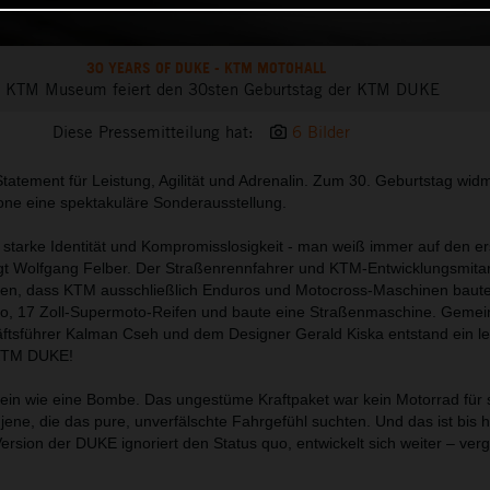
30 YEARS OF DUKE - KTM MOTOHALL
 KTM Museum feiert den 30sten Geburtstag der KTM DUKE
Diese Pressemitteilung hat:
6 Bilder
tatement für Leistung, Agilität und Adrenalin. Zum 30. Geburtstag wid
one eine spektakuläre Sonderausstellung.
starke Identität und Kompromisslosigkeit - man weiß immer auf den ers
gt Wolfgang Felber. Der Straßenrennfahrer und KTM-Entwicklungsmitar
hmen, dass KTM ausschließlich Enduros und Motocross-Maschinen baut
o, 17 Zoll-Supermoto-Reifen und baute eine Straßenmaschine. Gemei
tsführer Kalman Cseh und dem Designer Gerald Kiska entstand ein l
 KTM DUKE!
ein wie eine Bombe. Das ungestüme Kraftpaket war kein Motorrad für 
ene, die das pure, unverfälschte Fahrgefühl suchten. Und das ist bis 
rsion der DUKE ignoriert den Status quo, entwickelt sich weiter – verg