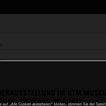
OHALL
DERAUSSTELLUNG IM KTM MUSE
ÄUM „30 YEARS OF DUKE“
 auf „Alle Cookies akzeptieren“ klicken, stimmen Sie der Spei