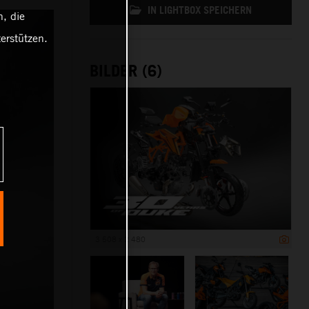
IN LIGHTBOX SPEICHERN
, die
erstützen.
BILDER (6)
3 508 x 2 480