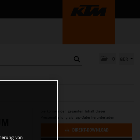
0
GER
Sie können den gesamten Inhalt dieser
Pressemitteilung als .zip-Datei herunterladen:
UM
DIREKT-DOWNLOAD
cherung von