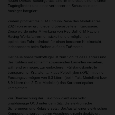
neuen Offroad-Steuergeräts, sind im Interesse einer leichten
Zugänglichkeit und eines verbesserten Schutzes in den
Ausleger integriert.
Zudem profitiert die KTM Enduro-Reihe des Modelljahres
2024 von einer grundlegend überarbeiteten Karosserie.
Diese wurde unter Mitwirkung von Red Bull KTM Factory
Racing-Werksfahrern entwickelt und ermöglicht ein
optimiertes Fahrerdreieck für einen besseren Kniekontakt,
insbesondere beim Stehen auf den Fußrasten.
Der neue Vorderradkotflügel ist zum Schutz des Fahrers und
des Kühlers mit schlammabweisenden Lamellen versehen,
während ein neuer, zur einfacheren Füllstandskontrolle
transparenter Kraftstofftank aus Polyethylen (XPE) mit einem
Fassungsvermögen von 8,3 Litern (bei 4-Takt-Modellen) bzw.
8,9 Litern (bei 2-Takt-Modellen) das Karosseriepaket
komplettiert.
Zur Überwachung der Elektronik dient eine völlig
unabhängige OCU unter dem Sitz, die elektronische
Sicherungen und Relais ersetzt. Bei Ausfall einer elektrischen
Komponente werden deren Ausgänge einzeln deaktiviert,