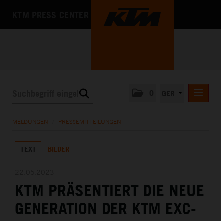
KTM PRESS CENTER
0
GER
PRESSEMITTEILUNGEN
MELDUNGEN
/
PRESSEMITTEILUNGEN
KTM MOTOHALL
TEXT
BILDER
MEDIA
DAS UNTERNEHMEN
22.05.2023
KTM PRÄSENTIERT DIE NEUE
GENERATION DER KTM EXC-