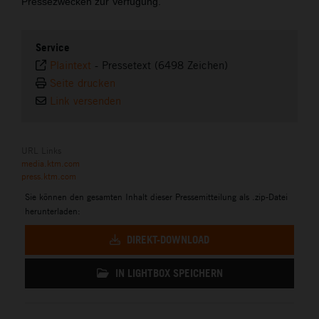
Pressezwecken zur Verfügung.
Service
Plaintext
-
Pressetext (6498 Zeichen)
Seite drucken
Link versenden
URL Links
media.ktm.com
press.ktm.com
Sie können den gesamten Inhalt dieser Pressemitteilung als .zip-Datei
herunterladen:
DIREKT-DOWNLOAD
IN LIGHTBOX SPEICHERN