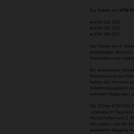
Zur Palette der
KTM EX
● KTM 150 EXC
● KTM 250 EXC
● KTM 300 EXC
Die Palette der 4-Takte
erstklassigen Motoren,
Drehzahlen eine explos
Ein verbesserter Schw
Positionierung des Ritz
Neben den Vorteilen ei
Anfahrnickausgleich des
extremen Neigungen un
Die 2024er KTM EXC-F-M
erstmalig im Segment E
Hochschalten vom 2. b
Gas geben, was die Kon
gestalteten Mapping-Au