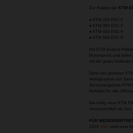
Zur Palette der
KTM EX
● KTM 250 EXC-F
● KTM 350 EXC-F
● KTM 450 EXC-F
● KTM 500 EXC-F
Die KTM Enduro-Palette
Motorsports und bildet
mit der jedes Gelände
Dank des globalen KTM 
Verfügbarkeit von Serv
Serviceangebote KTM 
Mobilität für alle Offr
Die völlig neue KTM EX
voraussichtlich ab Juni
FÜR MEDIENVERTRE
2024.
Hier
steht eine A