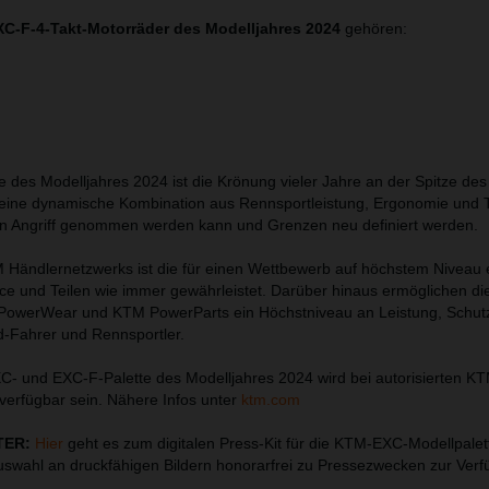
C-F-4-Takt-Motorräder des Modelljahres 2024
gehören:
 des Modelljahres 2024 ist die Krönung vieler Jahre an der Spitze de
 eine dynamische Kombination aus Rennsportleistung, Ergonomie und 
 in Angriff genommen werden kann und Grenzen neu definiert werden.
Händlernetzwerks ist die für einen Wettbewerb auf höchstem Niveau e
ice und Teilen wie immer gewährleistet. Darüber hinaus ermöglichen di
PowerWear und KTM PowerParts ein Höchstniveau an Leistung, Schut
oad-Fahrer und Rennsportler.
C- und EXC-F-Palette des Modelljahres 2024 wird bei autorisierten K
 verfügbar sein. Nähere Infos unter
ktm.com
TER:
Hier
geht es zum digitalen Press-Kit für die KTM-EXC-Modellpalet
uswahl an druckfähigen Bildern honorarfrei zu Pressezwecken zur Verf