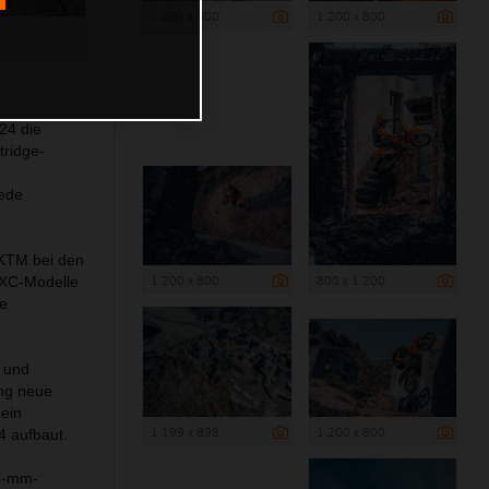
1 200 x 800
1 200 x 800
24 die
tridge-
jede
 KTM bei den
1 200 x 800
800 x 1 200
EXC-Modelle
ue
r und
ung neue
 ein
1 199 x 898
1 200 x 800
4 aufbaut.
48-mm-