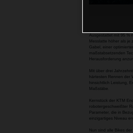
Ausgestattet mit 95 %
Messlatte höher als je 
Gabel, einer optimiert
maßstabsetzenden Tech
Herausforderung anz
Mit über drei Jahrzehn
härtesten Rennen der 
hinsichtlich Leistung, 
Maßstäbe.
Kernstück der KTM Endur
robotergeschweißter Rah
Parameter, die in Bezu
einzigartiges Niveau e
Nun sind alle Bikes d