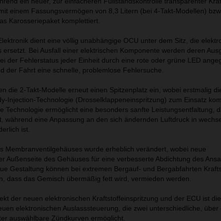
end ein neuer, zur einfacheren Füllstandskontrolle transparenter Kraf
mit einem Fassungsvermögen von 8,3 Litern (bei 4-Takt-Modellen) bzw.
as Karosseriepaket komplettiert.
ektronik dient eine völlig unabhängige OCU unter dem Sitz, die elektr
 ersetzt. Bei Ausfall einer elektrischen Komponente werden deren Au
bei der Fehlerstatus jeder Einheit durch eine rote oder grüne LED angeg
d der Fahrt eine schnelle, problemlose Fehlersuche.
 die 2-Takt-Modelle erneut einen Spitzenplatz ein, wobei erstmalig d
ody-Injection-Technologie (Drosselklappeneinspritzung) zum Einsatz ko
e Technologie ermöglicht eine besonders sanfte Leistungsentfaltung, di
ht, während eine Anpassung an den sich ändernden Luftdruck in wechs
rlich ist.
es Membranventilgehäuses wurde erheblich verändert, wobei neue
er Außenseite des Gehäuses für eine verbesserte Abdichtung des Ansa
ue Gestaltung können bei extremen Bergauf- und Bergabfahrten Kraftst
n, dass das Gemisch übermäßig fett wird, vermieden werden.
ekt der neuen elektronischen Kraftstoffeinspritzung und der ECU ist die
uen elektronischen Auslasssteuerung, die zwei unterschiedliche, über
er auswählbare Zündkurven ermöglicht.