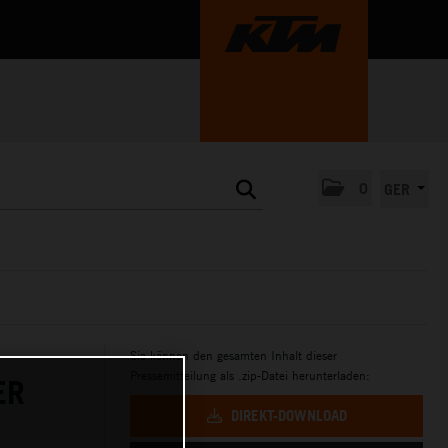
0
GER
Sie können den gesamten Inhalt dieser
Pressemitteilung als .zip-Datei herunterladen:
ER
DIREKT-DOWNLOAD