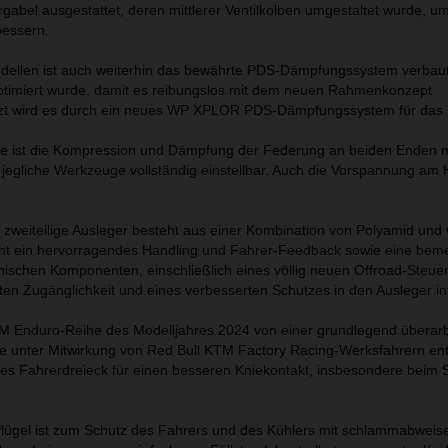
gabel ausgestattet, deren mittlerer Ventilkolben umgestaltet wurde, um
bessern.
ellen ist auch weiterhin das bewährte PDS-Dämpfungssystem verbaut,
optimiert wurde, damit es reibungslos mit dem neuen Rahmenkonzept
t wird es durch ein neues WP XPLOR PDS-Dämpfungssystem für das H
che ist die Kompression und Dämpfung der Federung an beiden Enden m
jegliche Werkzeuge vollständig einstellbar. Auch die Vorspannung am H
e, zweiteilige Ausleger besteht aus einer Kombination von Polyamid und
cht ein hervorragendes Handling und Fahrer-Feedback sowie eine bem
onischen Komponenten, einschließlich eines völlig neuen Offroad-Steuer
hten Zugänglichkeit und eines verbesserten Schutzes in den Ausleger int
TM Enduro-Reihe des Modelljahres 2024 von einer grundlegend überarb
e unter Mitwirkung von Red Bull KTM Factory Racing-Werksfahrern ent
rtes Fahrerdreieck für einen besseren Kniekontakt, insbesondere beim 
flügel ist zum Schutz des Fahrers und des Kühlers mit schlammabwei