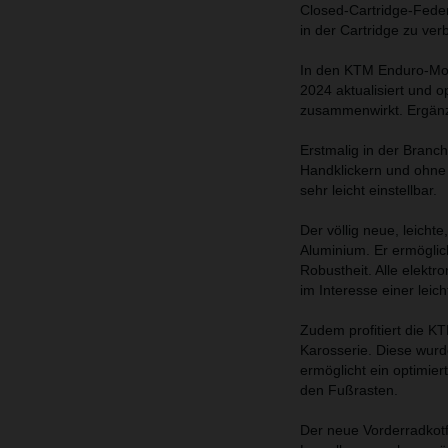
Closed-Cartridge-Feder
in der Cartridge zu ver
In den KTM Enduro-Mod
2024 aktualisiert und 
zusammenwirkt. Ergänz
Erstmalig in der Bran
Handklickern und ohne 
sehr leicht einstellbar.
Der völlig neue, leicht
Aluminium. Er ermögli
Robustheit. Alle elektr
im Interesse einer leic
Zudem profitiert die K
Karosserie. Diese wurd
ermöglicht ein optimie
den Fußrasten.
Der neue Vorderradkot