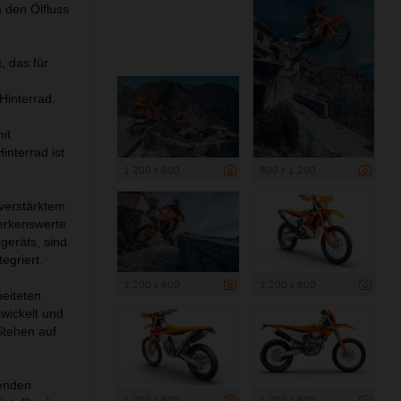
 den Ölfluss
 das für
interrad.
it
interrad ist
1 200 x 800
800 x 1 200
 verstärktem
erkenswerte
geräts, sind
egriert.
1 200 x 800
1 200 x 800
eiteten
wickelt und
Stehen auf
senden
1 200 x 800
1 200 x 800