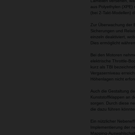
Lamellen versehen, währ
aus Polyethylen (XPE) 
(bei 2-Takt-Modellen) d
Zur Überwachung der El
Sicherungen und Relais
einzeln deaktiviert, wo
Dies ermöglicht währen
Bei den Motoren nehmen
elektrische Throttle-B
kurz als TBI bezeichnet
Vergaserniveau erreic
Höhenlagen nicht erforde
Auch die Gestaltung d
Kunststoffklappen an d
sorgen. Durch diese ne
die dazu führen könnte
Ein nützlicher Nebeneff
Implementierung der ne
Mapping-Auswahlschalt