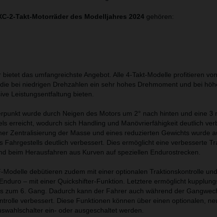
C-2-Takt-Motorräder des Modelljahres 2024
gehören:
r bietet das umfangreichste Angebot. Alle 4-Takt-Modelle profitieren vo
 die bei niedrigen Drehzahlen ein sehr hohes Drehmoment und bei hö
ive Leistungsentfaltung bieten.
erpunkt wurde durch Neigen des Motors um 2° nach hinten und eine 3 
els erreicht, wodurch sich Handling und Manövrierfähigkeit deutlich ve
ner Zentralisierung der Masse und eines reduzierten Gewichts wurde a
 Fahrgestells deutlich verbessert. Dies ermöglicht eine verbesserte Tr
d beim Herausfahren aus Kurven auf speziellen Endurostrecken.
odelle debütieren zudem mit einer optionalen Traktionskontrolle und
nduro – mit einer Quickshifter-Funktion. Letztere ermöglicht kupplung
is zum 6. Gang. Dadurch kann der Fahrer auch während der Gangwech
trolle verbessert. Diese Funktionen können über einen optionalen, ne
swahlschalter ein- oder ausgeschaltet werden.