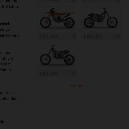
tstofftank
 8,9 Litern
onische
sgänge
eben wird. ​
1 200 x 800
1 200 x 800
ie neue
mmt. Die
e fast
elnden
1 200 x 800
weitere ...
ugtrakts
offverluste,
 den