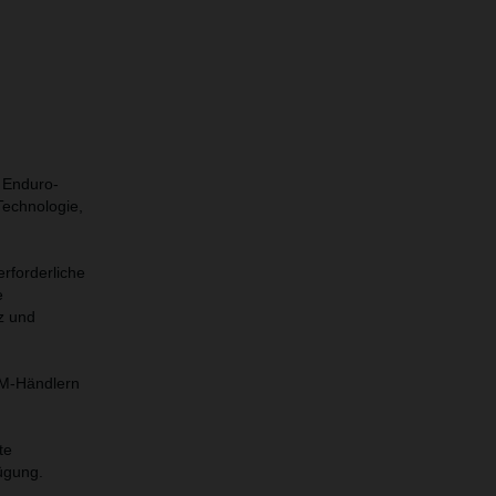
s Enduro-
Technologie,
rforderliche
e
z und
TM-Händlern
te
ügung.