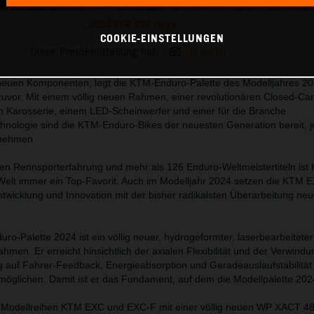
2024 KTM EXC range
COOKIE-EINSTELLUNGEN
Diese Pressemitteilung hat:
16 Bilder
 neuen Komponenten, legt die KTM-Enduro-Palette des Modelljahres 20
zuvor. Mit einem völlig neuen Rahmen, einer revolutionären Closed-Car
en Karosserie, einem LED-Scheinwerfer und einer für die Branche
nologie sind die KTM-Enduro-Bikes der neuesten Generation bereit, 
unehmen
ten Rennsporterfahrung und mehr als 126 Enduro-Weltmeistertiteln ist
Welt immer ein Top-Favorit. Auch im Modelljahr 2024 setzen die KTM 
Entwicklung und Innovation mit der bisher radikalsten Überarbeitung ne
o-Palette 2024 ist ein völlig neuer, hydrogeformter, laserbearbeitete
men. Er erreicht hinsichtlich der axialen Flexibilität und der Verwind
g auf Fahrer-Feedback, Energieabsorption und Geradeauslaufstabilität
rmöglichen. Damit ist er das Fundament, auf dem die Modellpalette 202
er Modellreihen KTM EXC und EXC-F mit einer völlig neuen WP XACT 