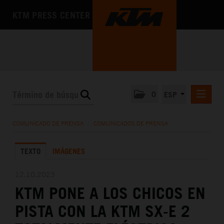
KTM PRESS CENTER
0
ESP
COMUNICADOS DE PRENSA
COMUNICADO DE PRENSA
/
COMUNICADOS DE PRENSA
MEDIA
TEXTO
IMÁGENES
LA EMPRESA
12.10.2023
KTM PONE A LOS CHICOS EN
PISTA CON LA KTM SX-E 2