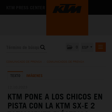
KTM PRESS CENTER
0
ESP
COMUNICADOS DE PRENSA
COMUNICADO DE PRENSA
/
COMUNICADOS DE PRENSA
MEDIA
TEXTO
IMÁGENES
LA EMPRESA
12.10.2023
KTM PONE A LOS CHICOS EN
PISTA CON LA KTM SX-E 2