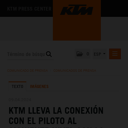
KTM PRESS CENTER
0
ESP
COMUNICADOS DE PRENSA
COMUNICADO DE PRENSA
/
COMUNICADOS DE PRENSA
MEDIA
TEXTO
IMÁGENES
LA EMPRESA
09.04.2024
KTM LLEVA LA CONEXIÓN
CON EL PILOTO AL