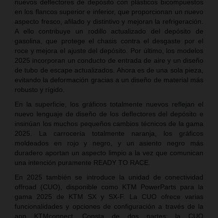
nuevos deflectores de depósito con plásticos bicompuestos
en los flancos superior e inferior, que proporcionan un nuevo
aspecto fresco, afilado y distintivo y mejoran la refrigeración.
A ello contribuye un rodillo actualizado del depósito de
gasolina, que protege el chasis contra el desgaste por el
roce y mejora el ajuste del depósito. Por último, los modelos
2025 incorporan un conducto de entrada de aire y un diseño
de tubo de escape actualizados. Ahora es de una sola pieza,
evitando la deformación gracias a un diseño de material más
robusto y rígido.
En la superficie, los gráficos totalmente nuevos reflejan el
nuevo lenguaje de diseño de los deflectores del depósito e
insinúan los muchos pequeños cambios técnicos de la gama
2025. La carrocería totalmente naranja, los gráficos
moldeados en rojo y negro, y un asiento negro más
duradero aportan un aspecto limpio a la vez que comunican
una intención puramente READY TO RACE.
En 2025 también se introduce la unidad de conectividad
offroad (CUO), disponible como KTM PowerParts para la
gama 2025 de KTM SX y SX-F. La CUO ofrece varias
funcionalidades y opciones de configuración a través de la
app KTMconnect. Consta de dos partes: la CUO