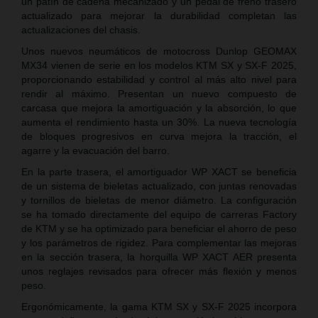
un patín de cadena mecanizado y un pedal de freno trasero
actualizado para mejorar la durabilidad completan las
actualizaciones del chasis.
Unos nuevos neumáticos de motocross Dunlop GEOMAX
MX34 vienen de serie en los modelos KTM SX y SX-F 2025,
proporcionando estabilidad y control al más alto nivel para
rendir al máximo. Presentan un nuevo compuesto de
carcasa que mejora la amortiguación y la absorción, lo que
aumenta el rendimiento hasta un 30%. La nueva tecnología
de bloques progresivos en curva mejora la tracción, el
agarre y la evacuación del barro.
En la parte trasera, el amortiguador WP XACT se beneficia
de un sistema de bieletas actualizado, con juntas renovadas
y tornillos de bieletas de menor diámetro. La configuración
se ha tomado directamente del equipo de carreras Factory
de KTM y se ha optimizado para beneficiar el ahorro de peso
y los parámetros de rigidez. Para complementar las mejoras
en la sección trasera, la horquilla WP XACT AER presenta
unos reglajes revisados para ofrecer más flexión y menos
peso.
Ergonómicamente, la gama KTM SX y SX-F 2025 incorpora