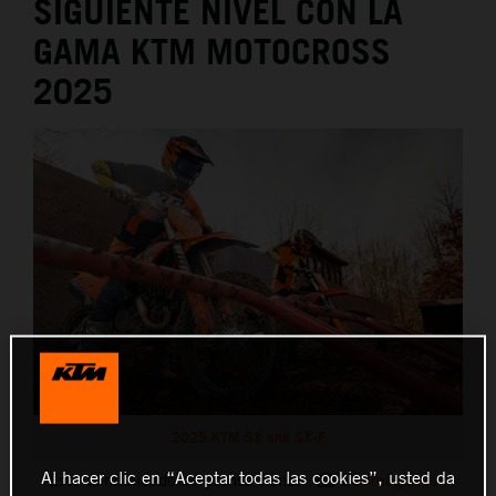
SIGUIENTE NIVEL CON LA
GAMA KTM MOTOCROSS
2025
2025 KTM SX and SX-F
Al hacer clic en “Aceptar todas las cookies”, usted da
Este comunicado de prensa tiene:
11 Imágenes