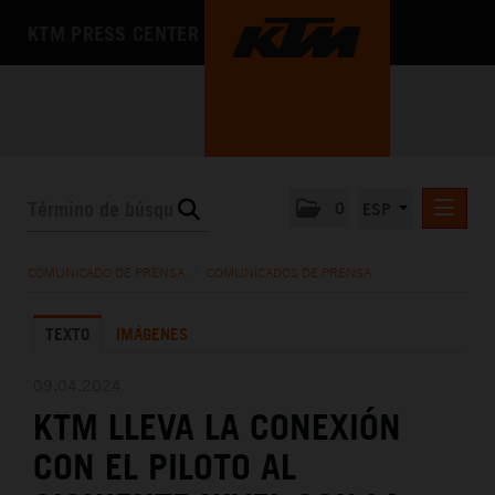
KTM PRESS CENTER
0
ESP
COMUNICADOS DE PRENSA
COMUNICADO DE PRENSA
/
COMUNICADOS DE PRENSA
MEDIA
TEXTO
IMÁGENES
LA EMPRESA
09.04.2024
KTM LLEVA LA CONEXIÓN
CON EL PILOTO AL