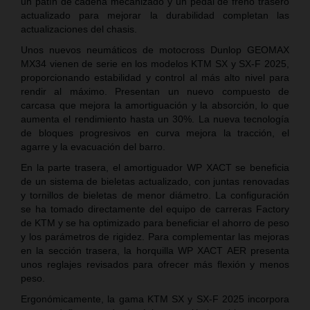
un patín de cadena mecanizado y un pedal de freno trasero
actualizado para mejorar la durabilidad completan las
actualizaciones del chasis.
Unos nuevos neumáticos de motocross Dunlop GEOMAX
MX34 vienen de serie en los modelos KTM SX y SX-F 2025,
proporcionando estabilidad y control al más alto nivel para
rendir al máximo. Presentan un nuevo compuesto de
carcasa que mejora la amortiguación y la absorción, lo que
aumenta el rendimiento hasta un 30%. La nueva tecnología
de bloques progresivos en curva mejora la tracción, el
agarre y la evacuación del barro.
En la parte trasera, el amortiguador WP XACT se beneficia
de un sistema de bieletas actualizado, con juntas renovadas
y tornillos de bieletas de menor diámetro. La configuración
se ha tomado directamente del equipo de carreras Factory
de KTM y se ha optimizado para beneficiar el ahorro de peso
y los parámetros de rigidez. Para complementar las mejoras
en la sección trasera, la horquilla WP XACT AER presenta
unos reglajes revisados para ofrecer más flexión y menos
peso.
Ergonómicamente, la gama KTM SX y SX-F 2025 incorpora