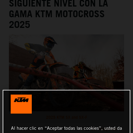
SIGUIENTE NIVEL CON LA
GAMA KTM MOTOCROSS
2025
2025 KTM SX and SX-F
Al hacer clic en “Aceptar todas las cookies”, usted da
Este comunicado de prensa tiene:
11 Imágenes