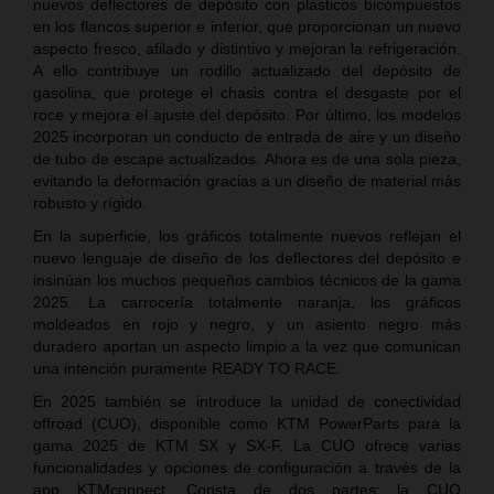
nuevos deflectores de depósito con plásticos bicompuestos
en los flancos superior e inferior, que proporcionan un nuevo
aspecto fresco, afilado y distintivo y mejoran la refrigeración.
A ello contribuye un rodillo actualizado del depósito de
gasolina, que protege el chasis contra el desgaste por el
roce y mejora el ajuste del depósito. Por último, los modelos
2025 incorporan un conducto de entrada de aire y un diseño
de tubo de escape actualizados. Ahora es de una sola pieza,
evitando la deformación gracias a un diseño de material más
robusto y rígido.
En la superficie, los gráficos totalmente nuevos reflejan el
nuevo lenguaje de diseño de los deflectores del depósito e
insinúan los muchos pequeños cambios técnicos de la gama
2025. La carrocería totalmente naranja, los gráficos
moldeados en rojo y negro, y un asiento negro más
duradero aportan un aspecto limpio a la vez que comunican
una intención puramente READY TO RACE.
En 2025 también se introduce la unidad de conectividad
offroad (CUO), disponible como KTM PowerParts para la
gama 2025 de KTM SX y SX-F. La CUO ofrece varias
funcionalidades y opciones de configuración a través de la
app KTMconnect. Consta de dos partes: la CUO