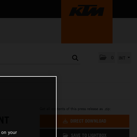
0
INT
Get all contents of this press release as .zip:
NT
DIRECT DOWNLOAD
 on your
SAVE TO LIGHTBOX