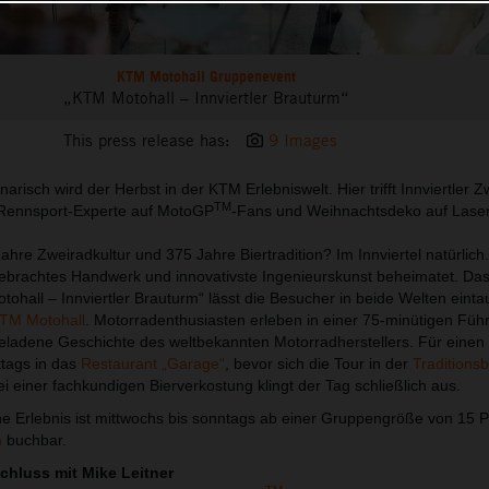
KTM Motohall Gruppenevent
„KTM Motohall – Innviertler Brauturm“
This press release has:
9 Images
narisch wird der Herbst in der KTM Erlebniswelt. Hier trifft Innviertler Z
TM
, Rennsport-Experte auf MotoGP
-Fans und Weihnachtsdeko auf Laser
hre Zweiradkultur und 375 Jahre Biertradition? Im Innviertel natürlich
gebrachtes Handwerk und innovativste Ingenieurskunst beheimatet. Da
hall – Innviertler Brauturm“ lässt die Besucher in beide Welten einta
TM Motohall
. Motorradenthusiasten erleben in einer 75-minütigen Füh
eladene Geschichte des weltbekannten Motorradherstellers. Für einen 
tags in das
Restaurant „Garage“
, bevor sich die Tour in der
Traditions
ei einer fachkundigen Bierverkostung klingt der Tag schließlich aus.
e Erlebnis ist mittwochs bis sonntags ab einer Gruppengröße von 15 
m
buchbar.
chluss mit Mike Leitner