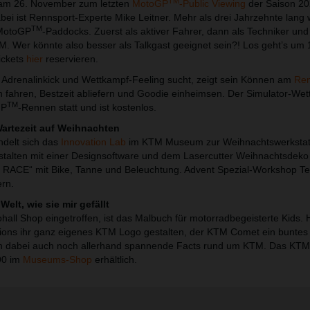
TM
 am 26. November zum letzten
MotoGP
-Public Viewing
der Saison 202
bei ist Rennsport-Experte Mike Leitner. Mehr als drei Jahrzehnte lang 
TM
 MotoGP
-Paddocks. Zuerst als aktiver Fahrer, dann als Techniker und 
Wer könnte also besser als Talkgast geeignet sein?! Los geht’s um 
ickets
hier
reservieren.
 Adrenalinkick und Wettkampf-Feeling sucht, zeigt sein Können am
Re
 fahren, Bestzeit abliefern und Goodie einheimsen. Der Simulator-We
TM
GP
-Rennen statt und ist kostenlos.
Wartezeit auf Weihnachten
delt sich das
Innovation Lab
im KTM Museum zur Weihnachtswerkstatt
stalten mit einer Designsoftware und dem Lasercutter Weihnachtsdek
ACE“ mit Bike, Tanne und Beleuchtung. Advent Spezial-Workshop T
rn.
Welt, wie sie mir gefällt
ll Shop eingetroffen, ist das Malbuch für motorradbegeisterte Kids. H
ns ihr ganz eigenes KTM Logo gestalten, der KTM Comet ein bunte
n dabei auch noch allerhand spannende Facts rund um KTM. Das KTM
90 im
Museums-Shop
erhältlich.