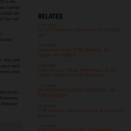
3 in die
war Leitner
zuletzt als
RELATED
12 Uhr mit
07.07.2026
Im KTM Museum nehmen die Ferien Fahrt
nn-
auf
ttkampf
24.03.2026
Saisonstart in der KTM Motohall: Mit
Vollgas ins Frühjahr
. Kids und
14.01.2026
o ganz nach
Pedro Acosta: Neuer Weltmeister in der
ermine und
Heroes Ebene des KTM Museums
12.12.2025
MOTORSPORTHELDEN HAUTNAH - IM
ier dürfen
KTM MUSEUM
s Makeover
 Motohall
14.10.2025
KTM Museum: Motorsport und Technik zum
Anfassen
11.09.2025
KTM ÖFFNET DIE TORE: FASZINATION