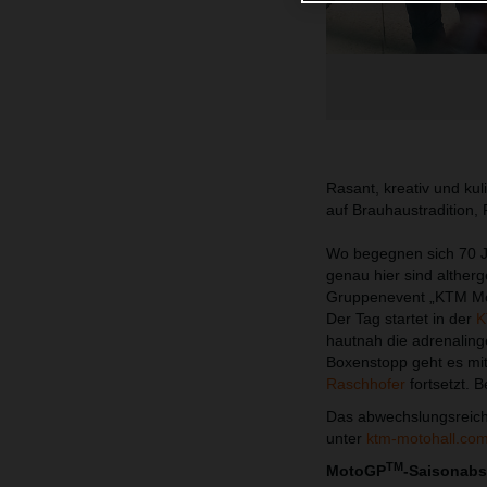
Rasant, kreativ und kuli
auf Brauhaustradition
Wo begegnen sich 70 Ja
genau hier sind alther
Gruppenevent „KTM Moto
Der Tag startet in der
K
hautnah die adrenaling
Boxenstopp geht es mit
Raschhofer
fortsetzt. B
Das abwechslungsreich
unter
ktm-motohall.co
TM
MotoGP
-Saisonabs