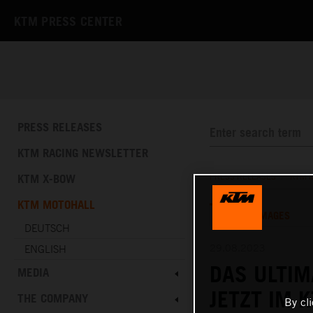
KTM PRESS CENTER
PRESS RELEASES
KTM RACING NEWSLETTER
KTM X-BOW
PRESS RELEASES
/
KTM 
KTM MOTOHALL
TEXT
IMAGES
DEUTSCH
29.08.2023
ENGLISH
DAS ULTIM
MEDIA
JETZT IM
THE COMPANY
By cl