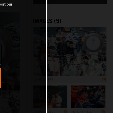
ort our
IMAGES (9)
5 961 x 3 974
6 000 x 4 000
6 707 x 4 471