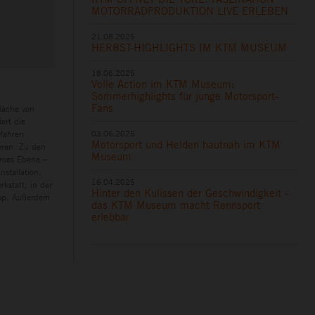
MOTORRADPRODUKTION LIVE ERLEBEN
21.08.2025
HERBST-HIGHLIGHTS IM KTM MUSEUM
18.06.2025
Volle Action im KTM Museum:
Sommerhighlights für junge Motorsport-
Fans
läche von
ert die
03.06.2025
rfahren
Motorsport und Helden hautnah im KTM
eren. Zu den
Museum
eroes Ebene –
nstallation.
16.04.2025
kstatt, in der
Hinter den Kulissen der Geschwindigkeit -
hop. Außerdem
das KTM Museum macht Rennsport
erlebbar