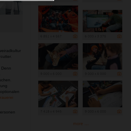
6 851 x 4 567
6 000 x 3 375
weiradkultur
cutter.
. Denn
9 000 x 6 000
9 000 x 6 000
s
uchen.
rung
optionalen
brauerei
7 418 x 4 945
9 000 x 6 000
Personen
more ...