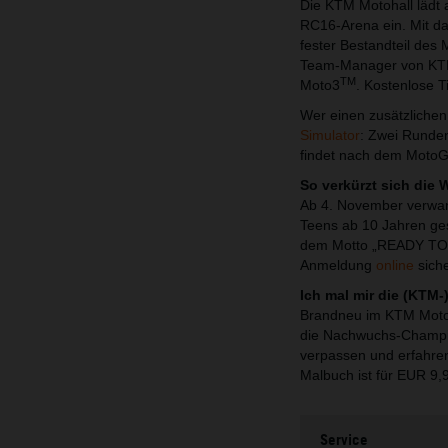
Die KTM Motohall lädt
RC16-Arena ein. Mit da
fester Bestandteil des
Team-Manager von KTM. 
TM
Moto3
. Kostenlose T
Wer einen zusätzlichen
Simulator
: Zwei Runden
findet nach dem Moto
So verkürzt sich die 
Ab 4. November verwan
Teens ab 10 Jahren ge
dem Motto „READY TO R
Anmeldung
online
siche
Ich mal mir die (KTM-)
Brandneu im KTM Motoha
die Nachwuchs-Champio
verpassen und erfahre
Malbuch ist für EUR 9,
Service