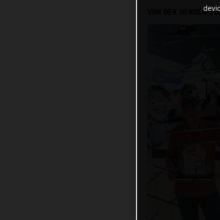
devi
VON DER HEROES-EB