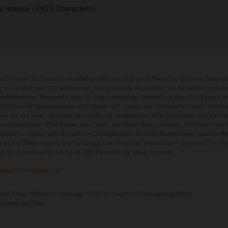
s release (2423 Characters)
sich mitten im Zentrum von Mattighofen und lässt seine Besucher auf einer Gesamtf
in die Welt von KTM eintauchen. Die imposante Architektur des Bauwerks symbolisi
eltbekannten Motorrad-Firma. In einer interaktiven Ausstellung über drei Ebenen e
chichte und Designprozesse und können sich visuell über technische Details informi
ren die auf einer nachgebauten Steilkurve ausgestellten KTM Motorräder und die H
r erfolgreichsten KTM-Fahrer aller Zeiten und deren Bikes inklusive 360-Grad-Video-I
ngebot für Kinder befindet sich im Untergeschoss der KTM Motohall eine lebende Wer
und die Pflege historischer Fahrzeuge live mitverfolgt werden kann sowie ein Fan-S
h für Firmenevents mit bis zu 350 Personen die ideale Location.
www.ktm-motohall.com
 und Shop: Mittwoch - Sonntag: 9-18 Uhr; auch an Feiertagen geöffnet.
enstags geöffnet!