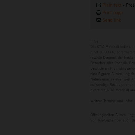
Plain text
-
Pres
Print page
Send link
Infos
Die KTM Motohall befindet 
rund 10.000 Quadratmetern 
rasante Dynamik der heute w
Besucher alles über die Ges
besonderen Highlights gehö
eine Figuren-Ausstellung de
Neben einem vielseitigen A
aufwendige Restaurationen 
bietet die KTM Motohall auc
Weitere Termine und Infos:
Öffnungszeiten Ausstellung
Von Juli-September auch Di