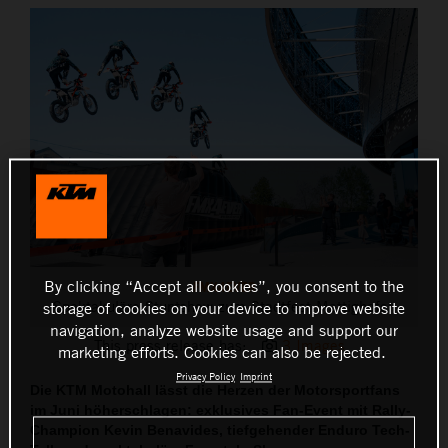
THE COMPANY
By clicking “Accept all cookies”, you consent to the
FMX4EVER
Spektakuläre Stuntshow zum Stadtfest Mattighofen
storage of cookies on your device to improve website
navigation, analyze website usage and support our
This press release has:
3 Images
marketing efforts. Cookies can also be rejected.
Privacy Policy
Imprint
Die KTM Motohall lässt die Herzen der Motorsportfans
im Juni höherschlagen: exklusives Fan-Event mit Rally-
Champion Kevin Benavides, tiefgehender Enduro Tech-