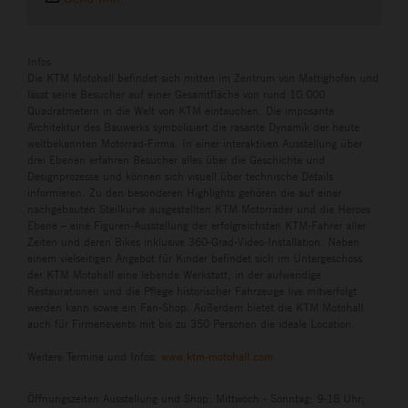
Infos
Die KTM Motohall befindet sich mitten im Zentrum von Mattighofen und
lässt seine Besucher auf einer Gesamtfläche von rund 10.000
Quadratmetern in die Welt von KTM eintauchen. Die imposante
Architektur des Bauwerks symbolisiert die rasante Dynamik der heute
weltbekannten Motorrad-Firma. In einer interaktiven Ausstellung über
drei Ebenen erfahren Besucher alles über die Geschichte und
Designprozesse und können sich visuell über technische Details
informieren. Zu den besonderen Highlights gehören die auf einer
nachgebauten Steilkurve ausgestellten KTM Motorräder und die Heroes
Ebene – eine Figuren-Ausstellung der erfolgreichsten KTM-Fahrer aller
Zeiten und deren Bikes inklusive 360-Grad-Video-Installation. Neben
einem vielseitigen Angebot für Kinder befindet sich im Untergeschoss
der KTM Motohall eine lebende Werkstatt, in der aufwendige
Restaurationen und die Pflege historischer Fahrzeuge live mitverfolgt
werden kann sowie ein Fan-Shop. Außerdem bietet die KTM Motohall
auch für Firmenevents mit bis zu 350 Personen die ideale Location.
Weitere Termine und Infos:
www.ktm-motohall.com
Öffnungszeiten Ausstellung und Shop: Mittwoch - Sonntag: 9-18 Uhr;