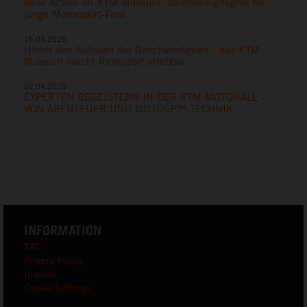
Volle Action im KTM Museum: Sommerhighlights für
junge Motorsport-Fans
16.04.2025
Hinter den Kulissen der Geschwindigkeit - das KTM
Museum macht Rennsport erlebbar
02.04.2025
EXPERTEN BEGEISTERN IN DER KTM MOTOHALL -
VON ABENTEUER UND MOTOGP™-TECHNIK
INFORMATION
T&C
Privacy Policy
Imprint
Cookie Settings