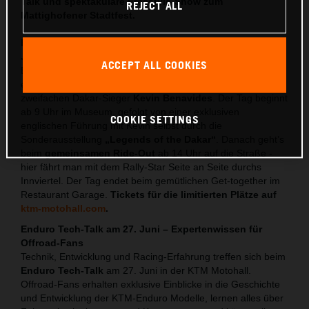
Talk und spektakuläre Freestyle-Show zum
REJECT ALL
Mattighofener Stadtfest.
Heros hautnah - Ride-Out mit Kevin Benavides am 13.
Juni
ACCEPT ALL COOKIES
Ein Tag ganz im Zeichen der Rally Dakar: Am 13. Juni
erwartet die Besucher ein exklusives Highlight mit dem
zweifachen Dakar-Sieger
Kevin Benavides
. Der Tag beginnt
ab 9 Uhr im Museum, gefolgt von einer exklusiven
COOKIE SETTINGS
englischen Führung mit Kevin selbst durch die
Sonderausstellung
„Legends of the Dakar“
. Danach geht’s
beim
gemeinsamen Ride-Out
ab 14 Uhr auf die Straße -
hier fährt man mit dem Rally-Star Seite an Seite durchs
Innviertel. Der Tag endet beim gemütlichen Get-together im
Restaurant Garage.
Tickets für die limitierten Plätze auf
ktm-motohall.com
.
Enduro Tech-Talk am 27. Juni – Expertenwissen für
Offroad-Fans
Technik, Entwicklung und Racing-Erfahrung treffen sich beim
Enduro Tech-Talk
am 27. Juni in der KTM Motohall.
Offroad-Fans erhalten exklusive Einblicke in die Geschichte
und Entwicklung der KTM-Enduro Modelle, lernen alles über