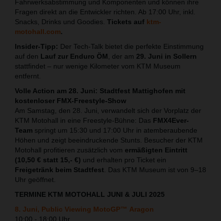
Fahrwerksabstimmung und Komponenten und können ihre
Fragen direkt an die Entwickler richten. Ab 17:00 Uhr, inkl.
Snacks, Drinks und Goodies.
Tickets auf
ktm-
motohall.com
.
Insider-Tipp:
Der Tech-Talk bietet die perfekte Einstimmung
auf den
Lauf zur Enduro ÖM
, der am
29. Juni in Sollern
stattfindet – nur wenige Kilometer vom KTM Museum
entfernt.
Volle Action am 28. Juni: Stadtfest Mattighofen mit
kostenloser FMX-Freestyle-Show
Am Samstag, den 28. Juni, verwandelt sich der Vorplatz der
KTM Motohall in eine Freestyle-Bühne: Das
FMX4Ever-
Team
springt um 15:30 und 17:00 Uhr in atemberaubende
Höhen und zeigt beeindruckende Stunts. Besucher der KTM
Motohall profitieren zusätzlich vom
ermäßigten Eintritt
(10,50 € statt 15,- €)
und erhalten pro Ticket ein
Freigetränk beim Stadtfest
. Das KTM Museum ist von 9–18
Uhr geöffnet.
TERMINE KTM MOTOHALL JUNI & JULI 2025
8. Juni, Public Viewing
MotoGP
™
Aragon
10:00 - 18:00 Uhr