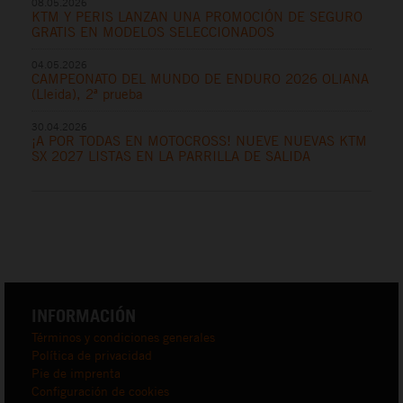
08.05.2026
KTM Y PERIS LANZAN UNA PROMOCIÓN DE SEGURO
GRATIS EN MODELOS SELECCIONADOS
04.05.2026
CAMPEONATO DEL MUNDO DE ENDURO 2026 OLIANA
(Lleida), 2ª prueba
30.04.2026
¡A POR TODAS EN MOTOCROSS! NUEVE NUEVAS KTM
SX 2027 LISTAS EN LA PARRILLA DE SALIDA
INFORMACIÓN
Términos y condiciones generales
Política de privacidad
Pie de imprenta
Configuración de cookies