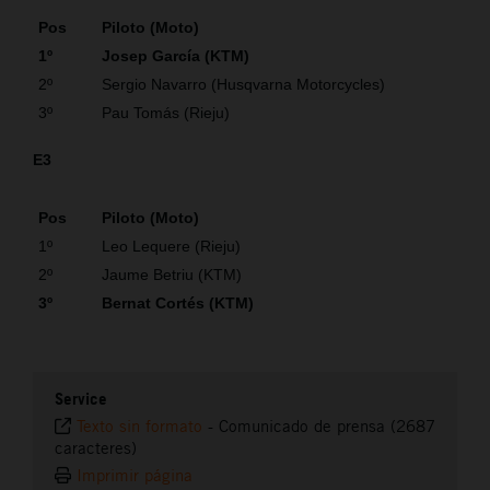
Pos
Piloto (Moto)
1º
Josep García (KTM)
2º
Sergio Navarro (Husqvarna Motorcycles)
3º
Pau Tomás (Rieju)
E3
Pos
Piloto (Moto)
1º
Leo Lequere (Rieju)
2º
Jaume Betriu (KTM)
3º
Bernat Cortés (KTM)
Service
Texto sin formato
-
Comunicado de prensa (2687
caracteres)
Imprimir página