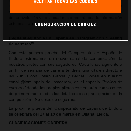
ACEPTAR TODAS LAS COOKIES
un mal apoyo de la pierna en la última especial, que pese a
no parecer revestir gravedad deberemos estar pendientes
de su evolución y de la cual nos ofrecerá toda la información
este mismo lunes.
CONFIGURACIÓN DE COOKIES
¡Sigue al equipo KTM España en Instagram con “Feeling
de carreras”!
Con esta primera prueba del Campeonato de España de
Enduro estrenamos un nuevo canal de comunicación de
nuestros pilotos con sus seguidores. Cada lunes siguiente a
un fin de semana de carrera tendréis una cita en directo a
las 20h30 con Josep García y Bernat Cortés en nuestro
canal @ktm_spain de Instagram, en el espacio
“feeling de
carreras”
donde los propios pilotos comentarán con vosotros
de primera mano todos los detalles de su participación en la
competición. ¡No dejes de seguirnos!
La próxima prueba del Campeonato de España de Enduro
se celebrará del
17 al 19 de marzo en Oliana
,
Lleida
.
CLASIFICACIONES CARRERA