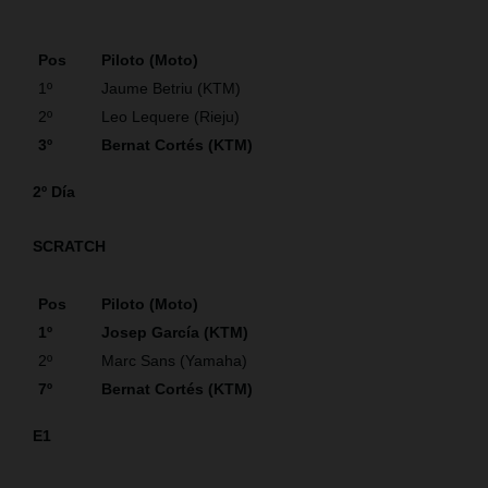
Pos
Piloto (Moto)
1º
Jaume Betriu (KTM)
2º
Leo Lequere (Rieju)
3º
Bernat Cortés (KTM)
2º Día
SCRATCH
Pos
Piloto (Moto)
1º
Josep García (KTM)
2º
Marc Sans (Yamaha)
7º
Bernat Cortés (KTM)
E1