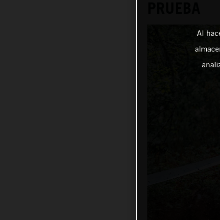
PRUEBA
Al hac
almacen
anali