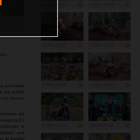
5 000 x 3 333
5 000 x 3 333
5 000 x 3 333
5 000 x 3 333
 muy
5 000 x 3 333
5 000 x 3 333
eba puntuable
 les recibió
n un terreno
ominante del
categoría E1
5 000 x 3 333
5 000 x 3 333
mplicado el
ilotos, que
o le impidió