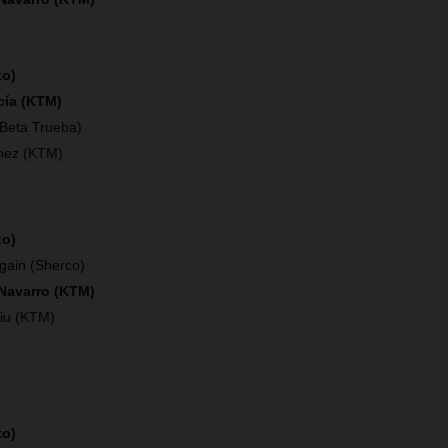
to)
cía (KTM)
(Beta Trueba)
hez (KTM)
to)
gain (Sherco)
 Navarro (KTM)
iu (KTM)
to)