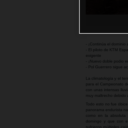
- ¡Continúa el dominio 
- El piloto de KTM Esp
exigente
- ¡Nuevo doble podio e
- Pol Guerrero sigue 
La climatología y el t
para el Campeonato de
con unas intensas llu
muy maltrecho debido a
Todo esto no fue óbic
panorama endurista na
como en la absoluta 
domingo y que con el
sufrieron múltiples ca