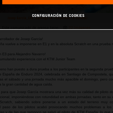
CONFIGURACIÓN DE COOKIES
Josep García_CEE_Santiago de Compostela (A Coruña)
Este comunicado de prensa tiene:
22 Imágenes
arrollador de Josep García!
aña vuelve a imponerse en E1 y en la absoluta Scratch en una prueba
n E3 para Alejandro Navarro!
acumulando experiencia con el KTM Junior Team
erreno han puesto a dura prueba a los participantes en la segunda pru
 España de Enduro 2024, celebrada en Santiago de Compostela, que
vias el sábado y una jornada mucho más apacible el domingo, pero co
 la gran cantidad de agua caída.
e para que Josep García mostrara una vez más su calidad de piloto d
cional, imponiéndose con rotundidad en ambas jornadas, tanto en su 
Scratch, sabiendo sobre ponerse a un estado del terreno muy co
 paso de los pilotos acabó provocando muchos problemas a los p
ídas y de las que tampoco se salvó el piloto de KTM España, lo que n