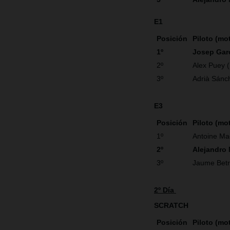
E1
Posición
Piloto (mo
1º
Josep Gar
2º
Alex Puey 
3º
Adrià Sánc
E3
Posición
Piloto (mo
1º
Antoine Ma
2º
Alejandro
3º
Jaume Betr
2º Día
SCRATCH
Posición
Piloto (mo