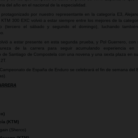
ria del año en el nacional de la especialidad.
 protagonizado por nuestro representante en la categoría E3, Alejan
u KTM 300 EXC volvió a estar siempre entre los mejores de la categor
o (tercero el sábado y segundo el domingo), luchando también
no.
lvió a estar presente en esta segunda prueba, y Pol Guerrero, co
reza de la carrera para seguir acumulando experiencia en ta
do de Santiago de Compostela con una novena y una sexta plaza en su 
 2T.
 Campeonato de España de Enduro se celebrará el fin de semana del 8
as).
CARRERA
to)
cía (KTM)
gain (Sherco)
 Navarro (KTM)