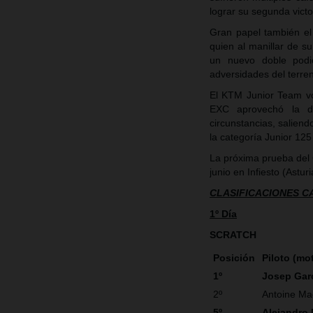
lograr su segunda victo
Gran papel también el
quien al manillar de s
un nuevo doble podi
adversidades del terre
El KTM Junior Team vo
EXC aprovechó la du
circunstancias, salien
la categoría Junior 125
La próxima prueba del
junio en Infiesto (Asturi
CLASIFICACIONES 
1º Día
SCRATCH
Posición
Piloto (mo
1º
Josep Gar
2º
Antoine Ma
5º
Alejandro