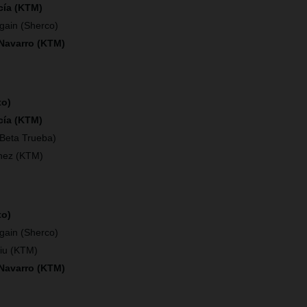
cía (KTM)
gain (Sherco)
 Navarro (KTM)
to)
cía (KTM)
(Beta Trueba)
hez (KTM)
to)
gain (Sherco)
iu (KTM)
 Navarro (KTM)