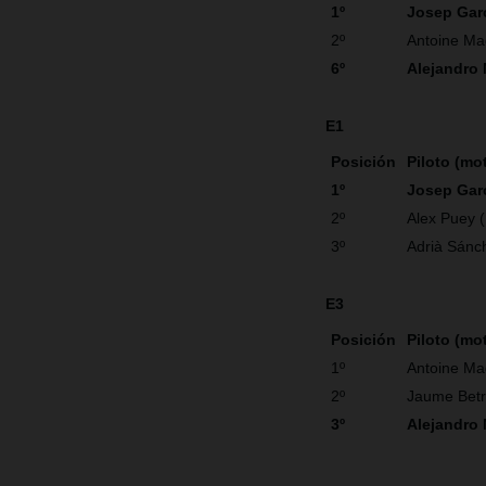
1º
Josep Gar
2º
Antoine Ma
6º
Alejandro
E1
Posición
Piloto (mo
1º
Josep Gar
2º
Alex Puey 
3º
Adrià Sánc
E3
Posición
Piloto (mo
1º
Antoine Ma
2º
Jaume Betr
3º
Alejandro