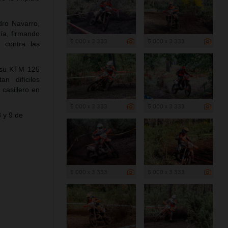
dro Navarro,
ía, firmando
5 000 x 3 333
5 000 x 3 333
 contra las
n su KTM 125
n difíciles
casillero en
5 000 x 3 333
5 000 x 3 333
 y 9 de
5 000 x 3 333
5 000 x 3 333