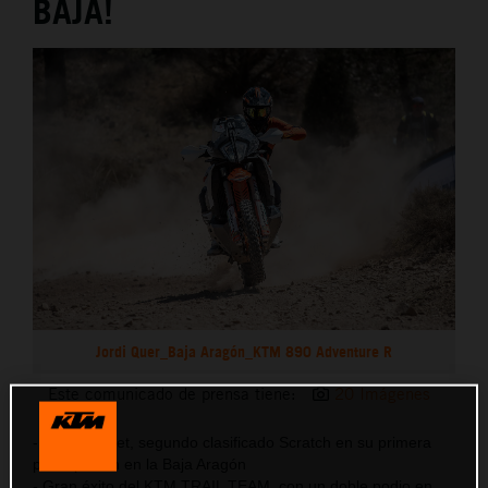
BAJA!
Jordi Quer_Baja Aragón_KTM 890 Adventure R
Este comunicado de prensa tiene:
20 Imágenes
- Edgar Canet, segundo clasificado Scratch en su primera
participación en la Baja Aragón
- Gran éxito del KTM TRAIL TEAM, con un doble podio en