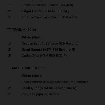
1º
Tosha Schareina (Honda CRF450)
2º
Edgar Canet (KTM 450 EXC-F)
3º
Lorenzo Santolino (Sherco 450 RTR)
TT TRAIL + 450 cc
Piloto (Moto)
1º
Cristian España (Sherco SEF Factory)
2º
Sergi Sangrà (KTM 690 Enduro R)
3º
Carlos Díaz (KTM 500 EXC-F)
TT MAXI TRAIL + 600 cc
Piloto (Moto)
1º
Joan Pedrero (Harley-Davidson Pan America
2º
Jordi Quer (KTM 890 Adventure R)
3º
Pep Mas (Aprilia Tuareg)