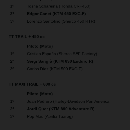
1º
Tosha Schareina (Honda CRF450)
2º
Edgar Canet (KTM 450 EXC-F)
3º
Lorenzo Santolino (Sherco 450 RTR)
TT TRAIL + 450 cc
Piloto (Moto)
1º
Cristian España (Sherco SEF Factory)
2º
Sergi Sangrà (KTM 690 Enduro R)
3º
Carlos Díaz (KTM 500 EXC-F)
TT MAXI TRAIL + 600 cc
Piloto (Moto)
1º
Joan Pedrero (Harley-Davidson Pan America
2º
Jordi Quer (KTM 890 Adventure R)
3º
Pep Mas (Aprilia Tuareg)