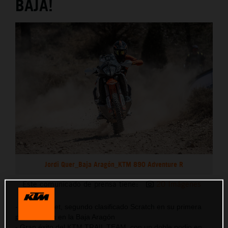
BAJA!
Jordi Quer_Baja Aragón_KTM 890 Adventure R
Este comunicado de prensa tiene:
20 Imágenes
- Edgar Canet, segundo clasificado Scratch en su primera
participación en la Baja Aragón
- Gran éxito del KTM TRAIL TEAM, con un doble podio en