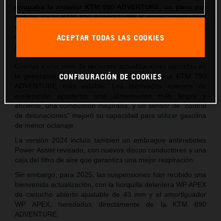
ocupaba la anterior KTM 890 ADVENTURE, un paso por
debajo de la KTM 890 ADVENTURE R como compañera
de escudería más asequible pero extremadamente
ACEPTAR TODAS LAS COOKIES
capaz, con unas nuevas suspensiones que pone el
listón aún más alto.
Gracias a una serie de recientes actualizaciones ejercidas en
CONFIGURACIÓN DE COOKIES
la generación anterior, en 2024, KTM creó una KTM 790
ADVENTURE más estable. Los renovados cuerpos de
aceleración aportaron una alimentación más limpia y
eficiente, una combustión mejorada, y un sensor de "control
de detonaciones" mejoró su capacidad para utilizar gasolina
de menor octanaje.
La versión 2024 incluía también un embrague antirrebotes
Power Assist revisado, con nuevos discos conductores y una
caja del filtro de aire que garantiza una mejor respiración.
Sin embargo, para 2025, las suspensiones han recibido una
bienvenida actualización, con la horquilla delantera WP APEX
de cartucho abierto ajustable de 43 mm y el amortiguador
WP APEX, heredados directamente de la KTM 890
ADVENTURE.