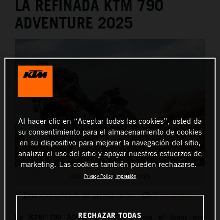
LA REFINADA KTM 790
ADVENTURE 2025
Al hacer clic en “Aceptar todas las cookies”, usted da
su consentimiento para el almacenamiento de cookies
en su dispositivo para mejorar la navegación del sitio,
analizar el uso del sitio y apoyar nuestros esfuerzos de
marketing. Las cookies también pueden rechazarse.
2025 KTM 790 ADVENTURE
Privacy Policy
Impresión
Este comunicado de prensa tiene:
7 Imágenes
RECHAZAR TODAS
La KTM 790 ADVENTURE 2025 toma el lugar que