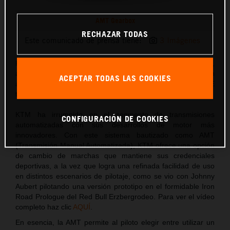
AMT Gearbox
RECHAZAR TODAS
Este comunicado de prensa tiene:
3 Imágenes
KTM ha difuminado la línea entre deporte y confort,
aprovechando todas las ventajas de una transmisión
ACEPTAR TODAS LAS COOKIES
automática, pero manteniendo su enfoque READY TO RACE
totalmente centrado en el pilotaje.
KTM ha irrumpido en el segmento de transmisiones
CONFIGURACIÓN DE COOKIES
automatizadas con sus desarrollos de motor más
innovadores. Con este sistema bautizado como AMT
(Transmisión Manual Automatizada), KTM ofrece una opción
de cambio de marchas que mantiene sus credenciales
deportivas, a la vez que logra una refinada facilidad de uso
en distintos escenarios de pilotaje, como se vio con Johnny
Aubert pilotando una versión prototipo en el formidable Iron
Road Prologue del Red Bull Erzbergrodeo. Para ver el vídeo
completo haz clic
AQUÍ
.
En esencia, la AMT permite al piloto elegir entre utilizar un