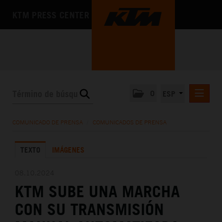
KTM PRESS CENTER
0
ESP
COMUNICADOS DE PRENSA
COMUNICADO DE PRENSA
/
COMUNICADOS DE PRENSA
MEDIA
TEXTO
IMÁGENES
LA EMPRESA
08.10.2024
KTM SUBE UNA MARCHA
CON SU TRANSMISIÓN