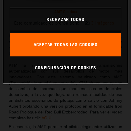
AMT Gearbox
RECHAZAR TODAS
Este comunicado de prensa tiene:
3 Imágenes
KTM ha difuminado la línea entre deporte y confort,
aprovechando todas las ventajas de una transmisión
ACEPTAR TODAS LAS COOKIES
automática, pero manteniendo su enfoque READY TO RACE
totalmente centrado en el pilotaje.
KTM ha irrumpido en el segmento de transmisiones
CONFIGURACIÓN DE COOKIES
automatizadas con sus desarrollos de motor más
innovadores. Con este sistema bautizado como AMT
(Transmisión Manual Automatizada), KTM ofrece una opción
de cambio de marchas que mantiene sus credenciales
deportivas, a la vez que logra una refinada facilidad de uso
en distintos escenarios de pilotaje, como se vio con Johnny
Aubert pilotando una versión prototipo en el formidable Iron
Road Prologue del Red Bull Erzbergrodeo. Para ver el vídeo
completo haz clic
AQUÍ
.
En esencia, la AMT permite al piloto elegir entre utilizar un