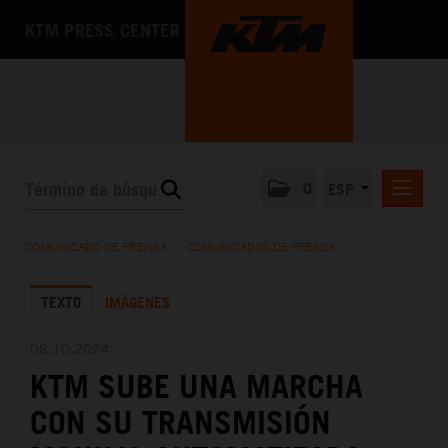
KTM PRESS CENTER
0
ESP
COMUNICADOS DE PRENSA
COMUNICADO DE PRENSA
/
COMUNICADOS DE PRENSA
MEDIA
TEXTO
IMÁGENES
LA EMPRESA
08.10.2024
KTM SUBE UNA MARCHA
CON SU TRANSMISIÓN