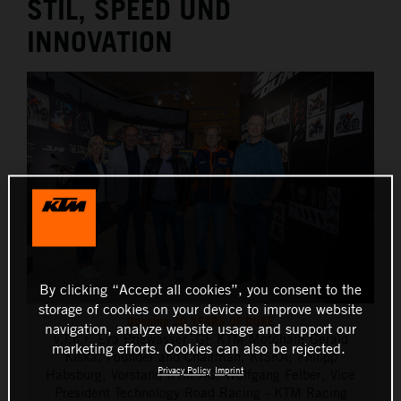
STIL, SPEED UND
THE COMPANY
INNOVATION
By clicking “Accept all cookies”, you consent to the
storage of cookies on your device to improve website
Opening 30 YEARS OF DUKE
navigation, analyze website usage and support our
v.l.n.r. Eva Priewasser, GF KTM Motohall; Gerald
marketing efforts. Cookies can also be rejected.
Kiska, Founder and Chairman, KISKA; Philipp
Privacy Policy
Imprint
Habsburg, Vorstand KTM AG; Wolfgang Felber, Vice
President Technology Road Racing - KTM Racing