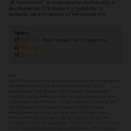
„30 Years of DUKE“ ist als Sonderschau bis Ende 2025 in
den Räumen des KTM Museums in Mattighofen zu
bestaunen. Alle Informationen auf ktm-motohall.com.
Service
Plain text
-
Press release (1873 Characters)
Print page
Send link
Infos
Die KTM Motohall befindet sich mitten im Zentrum von Mattighofen und
lässt seine Besucher auf einer Gesamtfläche von rund 10.000
Quadratmetern in die Welt von KTM eintauchen. Die imposante
Architektur des Bauwerks symbolisiert die rasante Dynamik der heute
weltbekannten Motorrad-Firma. In einer interaktiven Ausstellung über
drei Ebenen erfahren Besucher alles über die Geschichte und
Designprozesse und können sich visuell über technische Details
informieren. Zu den besonderen Highlights gehören die auf einer
nachgebauten Steilkurve ausgestellten KTM Motorräder und die Heroes
Ebene – eine Figuren-Ausstellung der erfolgreichsten KTM-Fahrer aller