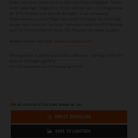
Zeiten und deren Bikes inklusive 360-Grad-Video-Installation. Neben
einem vielseitigen Angebot für Kinder befindet sich im Untergeschoss
der KTM Motohall eine lebende Werkstatt, in der aufwendige
Restaurationen und die Pflege historischer Fahrzeuge live mitverfolgt
werden kann sowie ein Fan-Shop. Außerdem bietet die KTM Motohall
auch für Firmenevents mit bis zu 350 Personen die ideale Location.
Weitere Termine und Infos:
www.ktm-motohall.com
Öffnungszeiten Ausstellung und Shop: Mittwoch - Sonntag: 9-18 Uhr;
auch an Feiertagen geöffnet.
Von Juli-September auch Dienstags geöffnet!
Get all contents of this press release as .zip:
DIRECT DOWNLOAD
SAVE TO LIGHTBOX