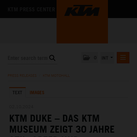
KTM PRESS CENTER
0
INT
PRESS RELEASES
PRESS RELEASES
/
KTM MOTOHALL
KTM RACING NEWSLETTER
TEXT
IMAGES
KTM X-BOW
KTM MOTOHALL
02.10.2024
KTM DUKE – DAS KTM
DEUTSCH
ENGLISH
MUSEUM ZEIGT 30 JAHRE
MEDIA