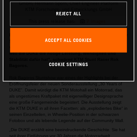
GmbH; Hermann Sporn, Chief Engineer Platform
KTM Forschungs- und Entwicklungs GmbH
REJECT ALL
This press release has:
7 Images
Der Geruch von verbranntem Gummi liegt in der Luft, der
ACCEPT ALL COOKIES
Sound der KTM 250 DUKE hat sich im Gedächtnis
verewigt: „Meine Stunt-Performences sind nur möglich,
weil die DUKE die nötige Leistung, Wendigkeit und
Stabilität dafür hat", schwärmt KTM Stunt Racer Rok
COOKIE SETTINGS
Bagoros.
Rok Bagoros Stuntshow war eines der Highlights bei der
Eröffnungsfeier der neuen Sonderausstellung „30 Years of
DUKE“. Damit würdigt die KTM Motohall ein Motorrad, das
als ungestümes Kraftpaket mit eigenwilliger Designsprache
eine große Fangemeinde begeistert. Die Ausstellung zeigt
die KTM DUKE in all ihren Facetten: als „explodiertes Bike“ in
seinen Einzelteilen, in Wheelie-Position in der schwarzen
Fotobox und als lebende Legende auf der Community Wall.
„Die DUKE erzählt eine beeindruckende Geschichte. Sie hat
seit ihrer Einführung vor 30 Jahren die Motorradwelt