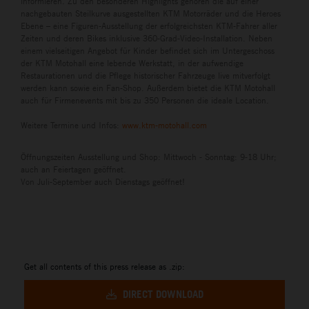
informieren. Zu den besonderen Highlights gehören die auf einer
nachgebauten Steilkurve ausgestellten KTM Motorräder und die Heroes
Ebene – eine Figuren-Ausstellung der erfolgreichsten KTM-Fahrer aller
Zeiten und deren Bikes inklusive 360-Grad-Video-Installation. Neben
einem vielseitigen Angebot für Kinder befindet sich im Untergeschoss
der KTM Motohall eine lebende Werkstatt, in der aufwendige
Restaurationen und die Pflege historischer Fahrzeuge live mitverfolgt
werden kann sowie ein Fan-Shop. Außerdem bietet die KTM Motohall
auch für Firmenevents mit bis zu 350 Personen die ideale Location.
Weitere Termine und Infos:
www.ktm-motohall.com
Öffnungszeiten Ausstellung und Shop: Mittwoch - Sonntag: 9-18 Uhr;
auch an Feiertagen geöffnet.
Von Juli-September auch Dienstags geöffnet!
Get all contents of this press release as .zip:
DIRECT DOWNLOAD