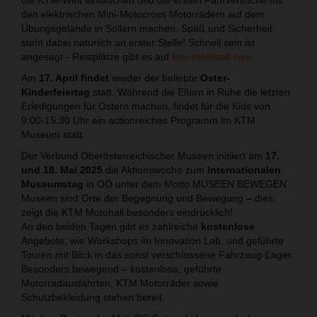
den elektrischen Mini-Motocross Motorrädern auf dem
Übungsgelände in Sollern machen. Spaß und Sicherheit
steht dabei natürlich an erster Stelle! Schnell sein ist
angesagt - Restplätze gibt es auf
ktm-motohall.com
.
Am
17. April findet
wieder der beliebte
Oster-
Kinderfeiertag
statt. Während die Eltern in Ruhe die letzten
Erledigungen für Ostern machen, findet für die Kids von
9:00-15:30 Uhr ein actionreiches Programm im KTM
Museum statt.
Der Verbund Oberösterreichischer Museen initiiert am
17.
und 18. Mai 2025
die Aktionswoche zum
Internationalen
Museumstag
in OÖ unter dem Motto MUSEEN BEWEGEN.
Museen sind Orte der Begegnung und Bewegung – dies
zeigt die KTM Motohall besonders eindrücklich!
An den beiden Tagen gibt es zahlreiche
kostenlose
Angebote, wie Workshops im Innovation Lab, und geführte
Touren mit Blick in das sonst verschlossene Fahrzeug-Lager.
Besonders bewegend – kostenlose, geführte
Motorradausfahrten, KTM Motorräder sowie
Schutzbekleidung stehen bereit.