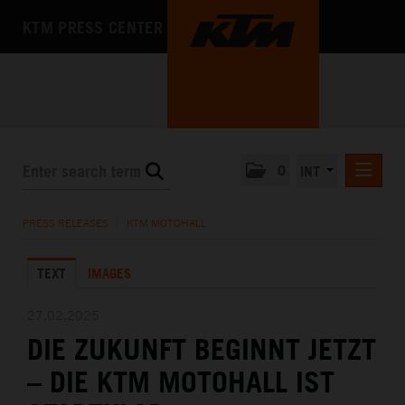
KTM PRESS CENTER
0
INT
PRESS RELEASES
PRESS RELEASES
/
KTM MOTOHALL
KTM RACING NEWSLETTER
TEXT
IMAGES
KTM X-BOW
KTM MOTOHALL
27.02.2025
DIE ZUKUNFT BEGINNT JETZT
DEUTSCH
ENGLISH
– DIE KTM MOTOHALL IST
MEDIA