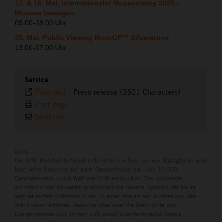
17. & 18. Mai, internationaler Museumstag 2025 –
Museen bewegen
09:00-18:00 Uhr
25. Mai, Public Viewing MotoGP™ Silverstone
13:00-17:00 Uhr
Service
Plain text
-
Press release (3501 Characters)
Print page
Send link
Infos
Die KTM Motohall befindet sich mitten im Zentrum von Mattighofen und
lässt seine Besucher auf einer Gesamtfläche von rund 10.000
Quadratmetern in die Welt von KTM eintauchen. Die imposante
Architektur des Bauwerks symbolisiert die rasante Dynamik der heute
weltbekannten Motorrad-Firma. In einer interaktiven Ausstellung über
drei Ebenen erfahren Besucher alles über die Geschichte und
Designprozesse und können sich visuell über technische Details