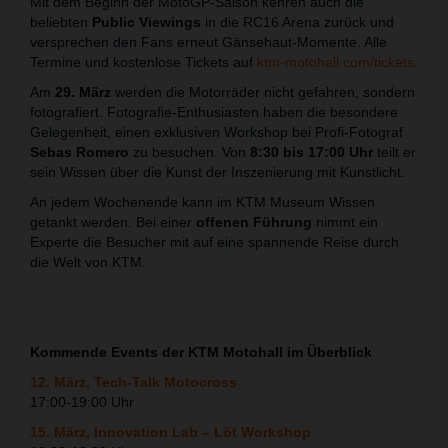
Mit dem Beginn der MotoGP-Saison kehren auch die
beliebten
Public Viewings
in die RC16 Arena zurück und
versprechen den Fans erneut Gänsehaut-Momente. Alle
Termine und kostenlose Tickets auf
ktm-motohall.com/tickets
.
Am
29. März
werden die Motorräder nicht gefahren, sondern
fotografiert. Fotografie-Enthusiasten haben die besondere
Gelegenheit, einen exklusiven Workshop bei Profi-Fotograf
Sebas Romero
zu besuchen. Von
8:30 bis 17:00 Uhr
teilt er
sein Wissen über die Kunst der Inszenierung mit Kunstlicht.
An jedem Wochenende kann im KTM Museum Wissen
getankt werden. Bei einer
offenen Führung
nimmt ein
Experte die Besucher mit auf eine spannende Reise durch
die Welt von KTM.
Kommende Events der KTM Motohall im Überblick
12. März, Tech-Talk Motocross
17:00-19:00 Uhr
15. März, Innovation Lab – Löt Workshop