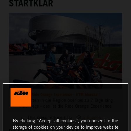
STARTKLAR
THE COMPANY
Ride Orange Experience - KTM Motohall
Ausfahrten in die Region oder bis zu 7 Tage lang
unterwegs - das ist die Ride Orange Experience
This press release has:
5 Images
By clicking “Accept all cookies”, you consent to the
storage of cookies on your device to improve website
Das KTM Museum ist das Ziel für KTM Fans, Familien