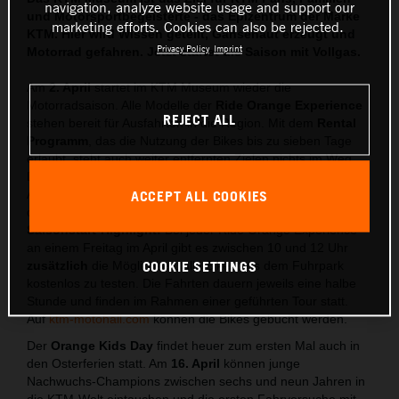
navigation, analyze website usage and support our
und Motorsportbegeisterte - das Epizentrum der Marke
marketing efforts. Cookies can also be rejected.
KTM. Hier wird Wissen geteilt, Gänsehaut erzeugt und
Privacy Policy
Imprint
Motorrad gefahren. Jetzt startet die Saison mit Vollgas.
Am
2. April
startet im KTM Museum wieder die
Motorradsaison. Alle Modelle der
Ride Orange Experience
REJECT ALL
stehen bereit für Ausfahrten in die Region. Mit dem
Rental
Programm
, das die Nutzung der Bikes bis zu sieben Tage
erlaubt, steht auch weiter entfernten Zielen nichts im Weg.
Die Ride Orange Experience führt zuerst durch die
Ausstellung, bevor es anschließend mit einem KTM Bike aus
ACCEPT ALL COOKIES
dem KTM Motohall Fuhrpark auf die Straße geht.
Saisonstart-Highlight:
Bei jeder Ride Orange Experience
an einem Freitag im April gibt es zwischen 10 und 12 Uhr
COOKIE SETTINGS
zusätzlich
die Möglichkeit, alle Bikes aus dem Fuhrpark
kostenlos zu testen. Die Fahrten dauern jeweils eine halbe
Stunde und finden im Rahmen einer geführten Tour statt.
Auf
ktm-motohall.com
können die Bikes gebucht werden.
Der
Orange Kids Day
findet heuer zum ersten Mal auch in
den Osterferien statt. Am
16. April
können junge
Nachwuchs-Champions zwischen sechs und neun Jahren in
die KTM-Welt eintauchen und die ersten Fahrversuche mit