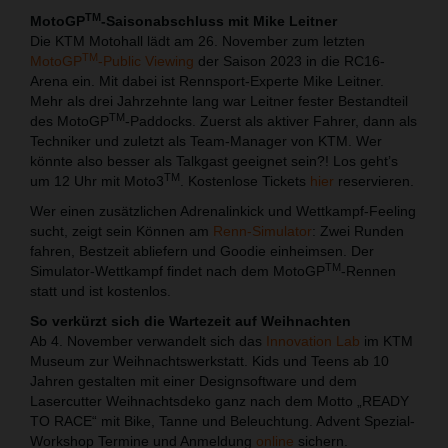
TM
MotoGP
-Saisonabschluss mit Mike Leitner
Die KTM Motohall lädt am 26. November zum letzten
TM
MotoGP
-Public Viewing
der Saison 2023 in die RC16-
Arena ein. Mit dabei ist Rennsport-Experte Mike Leitner.
Mehr als drei Jahrzehnte lang war Leitner fester Bestandteil
TM
des MotoGP
-Paddocks. Zuerst als aktiver Fahrer, dann als
Techniker und zuletzt als Team-Manager von KTM. Wer
könnte also besser als Talkgast geeignet sein?! Los geht’s
TM
um 12 Uhr mit Moto3
. Kostenlose Tickets
hier
reservieren.
Wer einen zusätzlichen Adrenalinkick und Wettkampf-Feeling
sucht, zeigt sein Können am
Renn-Simulator
: Zwei Runden
fahren, Bestzeit abliefern und Goodie einheimsen. Der
TM
Simulator-Wettkampf findet nach dem MotoGP
-Rennen
statt und ist kostenlos.
So verkürzt sich die Wartezeit auf Weihnachten
Ab 4. November verwandelt sich das
Innovation Lab
im KTM
Museum zur Weihnachtswerkstatt. Kids und Teens ab 10
Jahren gestalten mit einer Designsoftware und dem
Lasercutter Weihnachtsdeko ganz nach dem Motto „READY
TO RACE“ mit Bike, Tanne und Beleuchtung. Advent Spezial-
Workshop Termine und Anmeldung
online
sichern.