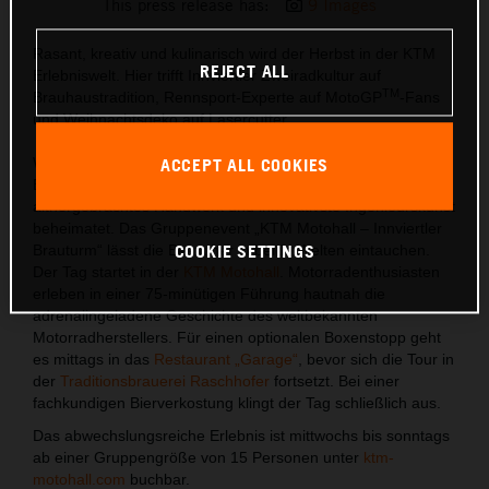
This press release has:
9 Images
Rasant, kreativ und kulinarisch wird der Herbst in der KTM
REJECT ALL
Erlebniswelt. Hier trifft Innviertler Zweiradkultur auf
TM
Brauhaustradition, Rennsport-Experte auf MotoGP
-Fans
und Weihnachtsdeko auf Lasercutter.
Wo begegnen sich 70 Jahre Zweiradkultur und 375 Jahre
ACCEPT ALL COOKIES
Biertradition? Im Innviertel natürlich. Denn genau hier sind
althergebrachtes Handwerk und innovativste Ingenieurskunst
beheimatet. Das Gruppenevent „KTM Motohall – Innviertler
Brauturm“ lässt die Besucher in beide Welten eintauchen.
COOKIE SETTINGS
Der Tag startet in der
KTM Motohall
. Motorradenthusiasten
erleben in einer 75-minütigen Führung hautnah die
adrenalingeladene Geschichte des weltbekannten
Motorradherstellers. Für einen optionalen Boxenstopp geht
es mittags in das
Restaurant „Garage“
, bevor sich die Tour in
der
Traditionsbrauerei Raschhofer
fortsetzt. Bei einer
fachkundigen Bierverkostung klingt der Tag schließlich aus.
Das abwechslungsreiche Erlebnis ist mittwochs bis sonntags
ab einer Gruppengröße von 15 Personen unter
ktm-
motohall.com
buchbar.