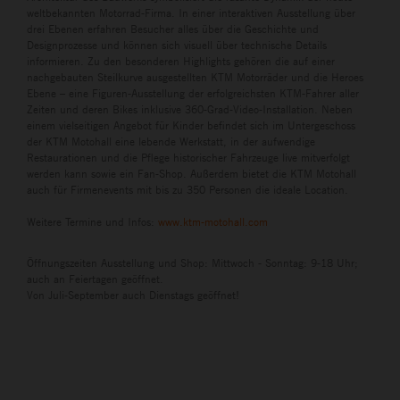
weltbekannten Motorrad-Firma. In einer interaktiven Ausstellung über
drei Ebenen erfahren Besucher alles über die Geschichte und
Designprozesse und können sich visuell über technische Details
informieren. Zu den besonderen Highlights gehören die auf einer
nachgebauten Steilkurve ausgestellten KTM Motorräder und die Heroes
Ebene – eine Figuren-Ausstellung der erfolgreichsten KTM-Fahrer aller
Zeiten und deren Bikes inklusive 360-Grad-Video-Installation. Neben
einem vielseitigen Angebot für Kinder befindet sich im Untergeschoss
der KTM Motohall eine lebende Werkstatt, in der aufwendige
Restaurationen und die Pflege historischer Fahrzeuge live mitverfolgt
werden kann sowie ein Fan-Shop. Außerdem bietet die KTM Motohall
auch für Firmenevents mit bis zu 350 Personen die ideale Location.
Weitere Termine und Infos:
www.ktm-motohall.com
Öffnungszeiten Ausstellung und Shop: Mittwoch - Sonntag: 9-18 Uhr;
auch an Feiertagen geöffnet.
Von Juli-September auch Dienstags geöffnet!