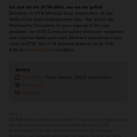
Ich mal mir die (KTM-)Welt, wie sie mir gefällt
Brandneu im KTM Motohall Shop eingetroffen, ist das
Malbuch für motorradbegeisterte Kids. Hier dürfen die
Nachwuchs-Champions ihr ganz eigenes KTM Logo
gestalten, der KTM Comet ein buntes Makeover verpassen
und erfahren dabei auch noch allerhand spannende Facts
rund um KTM. Das KTM Motohall Malbuch ist für EUR
9,90 im
Museums-Shop
erhältlich.
Service
Plain text
-
Press release (2423 Characters)
Print page
Send link
Infos
Die KTM Motohall befindet sich mitten im Zentrum von Mattighofen und
lässt seine Besucher auf einer Gesamtfläche von rund 10.000
Quadratmetern in die Welt von KTM eintauchen. Die imposante
Architektur des Bauwerks symbolisiert die rasante Dynamik der heute