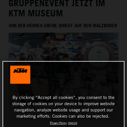
GRUPPENEVENT JETZT IM
THE COMPANY
KTM MUSEUM
VON DER HEROES-EBENE DIREKT AUF DEN MALZBODEN
By clicking “Accept all cookies”, you consent to the
storage of cookies on your device to improve website
navigation, analyze website usage and support our
KTM Motohall Gruppenevent
marketing efforts. Cookies can also be rejected.
„KTM Motohall – Innviertler Brauturm“
Privacy Policy
Imprint