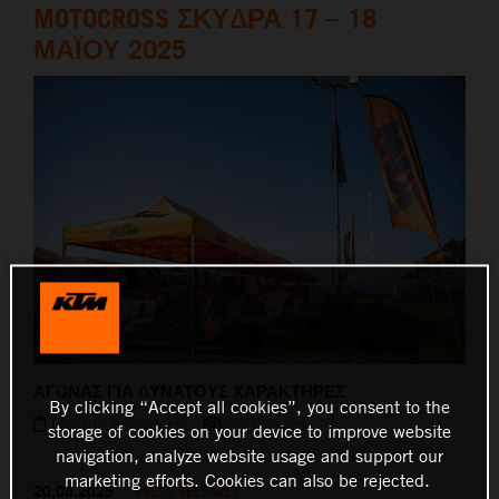
MOTOCROSS ΣΚΥΔΡΑ 17 – 18
ΜΑΪΟΥ 2025
ΑΓΩΝΑΣ ΓΙΑ ΔΥΝΑΤΟΥΣ ΧΑΡΑΚΤΗΡΕΣ
By clicking “Accept all cookies”, you consent to the
(1899 Characters)
26 Images
storage of cookies on your device to improve website
navigation, analyze website usage and support our
marketing efforts. Cookies can also be rejected.
20.05.2025
PRESS RELEASES