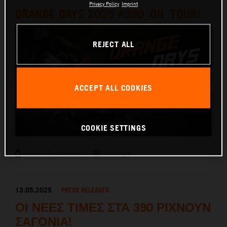
Privacy Policy
Imprint
ORANGE DAYS 2025 #390_ON_TOUR!
REJECT ALL
ACCEPT ALL COOKIES
COOKIE SETTINGS
(3161 Characters)
1 Image
13.05.2025
PRESS RELEASES
ΟΙ ΝΕΕΣ ΤΙΜΕΣ ΣΤΑ 390 ΡΙΧΝΟΥΝ
ΣΑΓΟΝΙΑ!