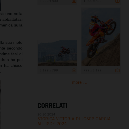
1 200 x 800
1 200 x 800
izione nella
 abbattutasi
omenica sulla
ella sua moto
ente secondo
prime fasi di
ndrea ha poi
en ha chiuso
1 199 x 799
799 x 1 199
.
more ...
CORRELATI
20.10.2024
STORICA VITTORIA DI JOSEP GARCIA
ALL'ISDE 2024