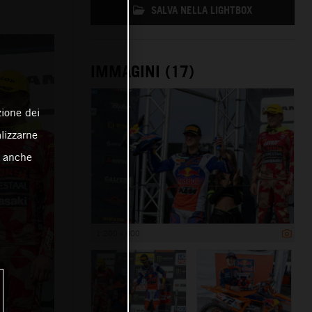
SALVA NELLA LIGHTBOX
IMMAGINI (17)
zione dei
alizzarne
o anche
1 200 x 800