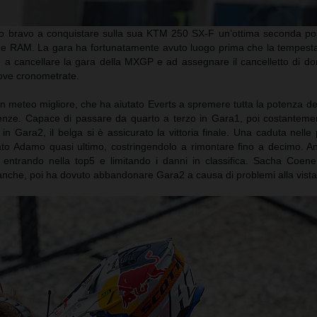
to bravo a conquistare sulla sua KTM 250 SX-F un’ottima seconda pos
ne RAM. La gara ha fortunatamente avuto luogo prima che la tempesta
se a cancellare la gara della MXGP e ad assegnare il cancelletto di d
rove cronometrate.
n meteo migliore, che ha aiutato Everts a spremere tutta la potenza d
rtenze. Capace di passare da quarto a terzo in Gara1, poi costantem
n Gara2, il belga si è assicurato la vittoria finale. Una caduta nelle 
ato Adamo quasi ultimo, costringendolo a rimontare fino a decimo. A
, entrando nella top5 e limitando i danni in classifica. Sacha Coen
nche, poi ha dovuto abbandonare Gara2 a causa di problemi alla vista