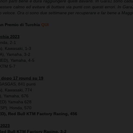
 non parti bene è dura raggiungere quelli davanti. In Gara1 sono cadu
stare calmo ed evitare di buttare via punti con questi errori. In Gar
o veloce. Ora ci sono due settimane per recuperare e far bene a Maggi
ran Premio di Turchia
QUI
rchia 2023
onda, 2-1
), Kawasaki, 1-3
A), Yamaha, 3-2
(NED), Yamaha, 4-5
) KTM 5-7
 dopo 17 round su 19
 GASGAS, 841 punti
), Kawasaki, 774
), Yamaha, 676
(NED) Yamaha 628
ESP), Honda, 570
NED), Red Bull KTM Factory Racing, 456
 2023
Red Bull KTM Factory Racing, 3-2