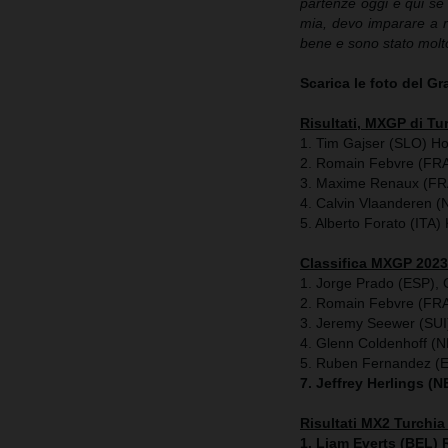
partenze oggi e qui se
mia, devo imparare a re
bene e sono stato molt
Scarica le foto del G
Risultati, MXGP di Tu
1. Tim Gajser (SLO) H
2. Romain Febvre (FRA
3. Maxime Renaux (FR
4. Calvin Vlaanderen 
5. Alberto Forato (ITA
Classifica MXGP 2023
1. Jorge Prado (ESP),
2. Romain Febvre (FRA
3. Jeremy Seewer (SUI
4. Glenn Coldenhoff 
5. Ruben Fernandez (
7. Jeffrey Herlings (
Risultati MX2 Turchia
1. Liam Everts (BEL) 