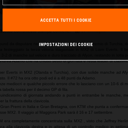
ACCETTA TUTTI I COOKIE
Liam Everts 2023 MXGP Afyon KTM 250 SX-F
Questo comunicato stampa contiene:
17 Immagini
IMPOSTAZIONI DEI COOKIE
ound da disputare nella MXGP 2023 dopo il Gran Premio di Turchia, d
festeggiato la terza vittoria stagionale in MX2 di Liam Everts. Il be
-2 di manche sul veloce e duro tracciato di Afyon, restando in lotta per 
drea Adamo che ha chiuso sesto di giornata e resta leader di classific
la per Everts in MX2 (Olanda e Turchia), con due solide manche ad Afy
to. Il #72 ha ora otto podi ed è a 48 punti da Adamo.
e mediocri e qualche piccolo errore che lo lasciano con un 10-6 di m
a tabella rossa per il decimo GP di fila.
indicesimo di giornata andando a punti in entrambe le manche, me
r la frattura della clavicola.
Gran Premi in Italia e Gran Bretagna, con KTM che punta a conferma
sse MX2. Il viaggio al Maggiora Park sarà il 16 e 17 settembre.
M era completamente concentrata sulla MX2 , visto che Jeffrey Herli
tura alla clavicola destra e in attesa di un controllo medico in sett