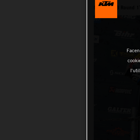
MXGP 2023 Round 17
Facend
cookie
l'ut