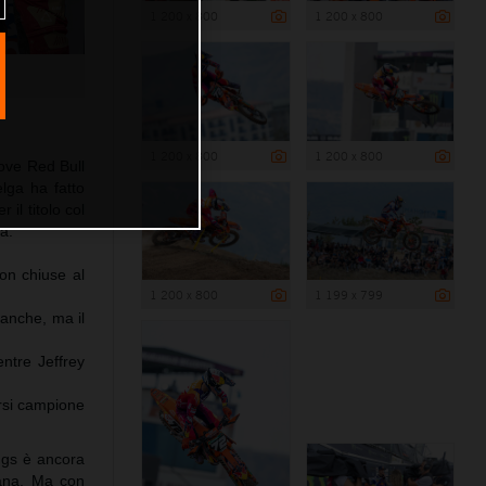
1 200 x 800
1 200 x 800
1 200 x 800
1 200 x 800
ove Red Bull
lga ha fatto
il titolo col
a.
on chiuse al
1 200 x 800
1 199 x 799
anche, ma il
ntre Jeffrey
rsi campione
ngs è ancora
imana. Ma con