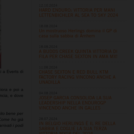
12.10.2024
HARD ENDURO: VITTORIA PER MANI
LETTENBICHLER AL SEA TO SKY 2024
18.08.2024
Un mostruoso Herlings domina il GP di
casa sulla sabbia di Arnhem
18.08.2024
A BUDDS CREEK QUINTA VITTORIA DI
FILA PER CHASE SEXTON IN AMA MX!
11.08.2024
 a Everts di
CHASE SEXTON E RED BULL KTM
FACTORY RACING VINCONO ANCHE A
UNADILLA
iora e poi a
04.08.2024
ancia, e dove
JOSEP GARCIA CONSOLIDA LA SUA
LEADERSHIP NELLA ENDUROGP
VINCENDO ANCHE IN GALLES
tito bene per
28.07.2024
. Come ho già
IN BELGIO HERLINGS È IL RE DELLA
rivati i podi
SABBIA E COGLIE LA SUA TERZA
VITTORIA MXGP DEL 2024