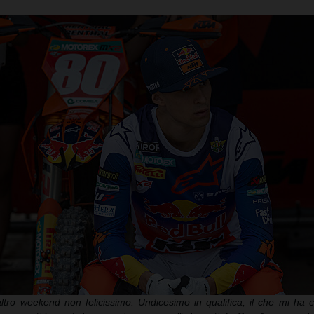
ltro weekend non felicissimo. Undicesimo in qualifica, il che mi ha c