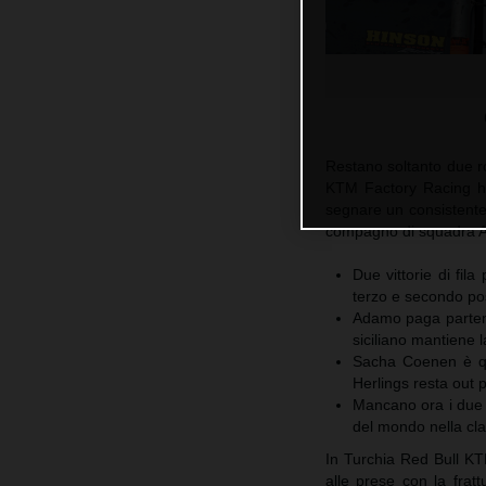
Restano soltanto due r
KTM Factory Racing ha 
segnare un consistente 3
compagno di squadra An
Due vittorie di fi
terzo e secondo pos
Adamo paga partenz
siciliano mantiene l
Sacha Coenen è qu
Herlings resta out pe
Mancano ora i due 
del mondo nella cla
In Turchia Red Bull KT
alle prese con la frat