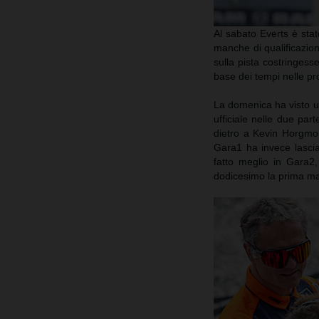
Al sabato Everts è sta
manche di qualificazio
sulla pista costringes
base dei tempi nelle p
La domenica ha visto u
ufficiale nelle due pa
dietro a Kevin Horgmo i
Gara1 ha invece lasci
fatto meglio in Gara2
dodicesimo la prima ma