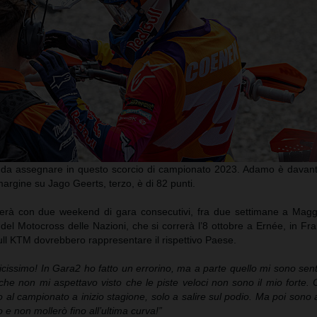
 da assegnare in questo scorcio di campionato 2023. Adamo è davanti
margine su Jago Geerts, terzo, è di 82 punti.
derà con due weekend di gara consecutivi, fra due settimane a Magg
del Motocross delle Nazioni, che si correrà l’8 ottobre a Ernée, in Fr
ull KTM dovrebbero rappresentare il rispettivo Paese.
icissimo! In Gara2 ho fatto un errorino, ma a parte quello mi sono sen
 che non mi aspettavo visto che le piste veloci non sono il mio forte
 al campionato a inizio stagione, solo a salire sul podio. Ma poi sono ar
do e non mollerò fino all’ultima curva!”