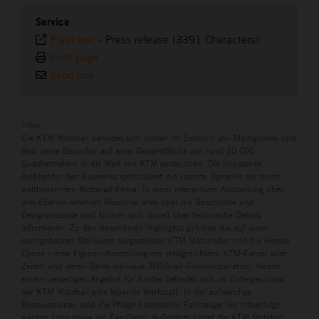
Service
Plain text
-
Press release (3391 Characters)
Print page
Send link
Infos
Die KTM Motohall befindet sich mitten im Zentrum von Mattighofen und
lässt seine Besucher auf einer Gesamtfläche von rund 10.000
Quadratmetern in die Welt von KTM eintauchen. Die imposante
Architektur des Bauwerks symbolisiert die rasante Dynamik der heute
weltbekannten Motorrad-Firma. In einer interaktiven Ausstellung über
drei Ebenen erfahren Besucher alles über die Geschichte und
Designprozesse und können sich visuell über technische Details
informieren. Zu den besonderen Highlights gehören die auf einer
nachgebauten Steilkurve ausgestellten KTM Motorräder und die Heroes
Ebene – eine Figuren-Ausstellung der erfolgreichsten KTM-Fahrer aller
Zeiten und deren Bikes inklusive 360-Grad-Video-Installation. Neben
einem vielseitigen Angebot für Kinder befindet sich im Untergeschoss
der KTM Motohall eine lebende Werkstatt, in der aufwendige
Restaurationen und die Pflege historischer Fahrzeuge live mitverfolgt
werden kann sowie ein Fan-Shop. Außerdem bietet die KTM Motohall