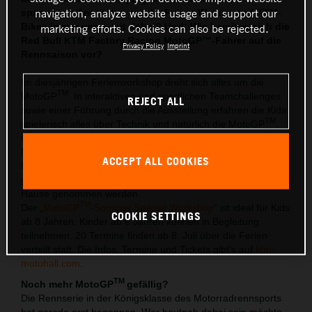
navigation, analyze website usage and support our
spannende Antworten auf die Frage:
Warum sind KTM-
Bikes immer vorne mit dabei? Und: Wie bereiten sich die
marketing efforts. Cookies can also be rejected.
Red Bull KTM Factory Racing MotoGP™-Fahrer auf die
Privacy Policy
Imprint
Rennsaison vor?
Im diesjährigen Ferienworkshop dreht sich alles um die
TM
MotoGP
. In interaktiven und sportlichen Teamchallenges
REJECT ALL
sowie einer Führung durch die Ausstellung erfahren die Kids
TM
spielerisch alles über Technik und natürlich die MotoGP
.
Getoppt wird das Ferienerlebnis im Innovation Lab der KTM
Motohall: Am Designboard gestaltet jedes Kind ein eigenes
ACCEPT ALL COOKIES
TM
Miniatur-MotoGP
-Bike. Dieses wird im Lasercutter
geschnitten, direkt zusammengebaut und kann mit nach
Hause genommen werden.
TM
Der „
MotoGP
-Sommer Spezial Workshop
“ ist ideal für Kids
COOKIE SETTINGS
ab 8 Jahren. Kinder ab 6 Jahren können in Begleitung
teilnehmen. 20 Termine finden ab 8. Juli über die Ferien
verteilt statt. Die Infos, Termine und Tickets gibt’s auf
ktm-
motohall.com
.
TM
Noch mehr MotoGP
gefällig?
Die Rennserie in der Königsklasse des Motorradrennsports
hat gerade erst begonnen. Wer hautnah dabei sein möchte,