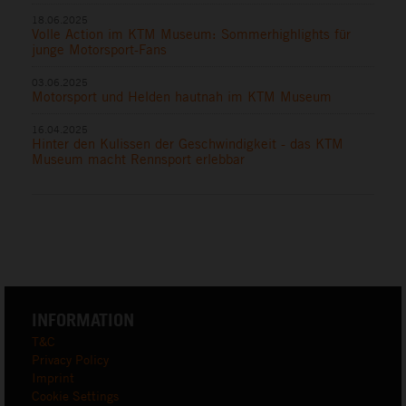
18.06.2025
Volle Action im KTM Museum: Sommerhighlights für
junge Motorsport-Fans
03.06.2025
Motorsport und Helden hautnah im KTM Museum
16.04.2025
Hinter den Kulissen der Geschwindigkeit - das KTM
Museum macht Rennsport erlebbar
INFORMATION
T&C
Privacy Policy
Imprint
Cookie Settings