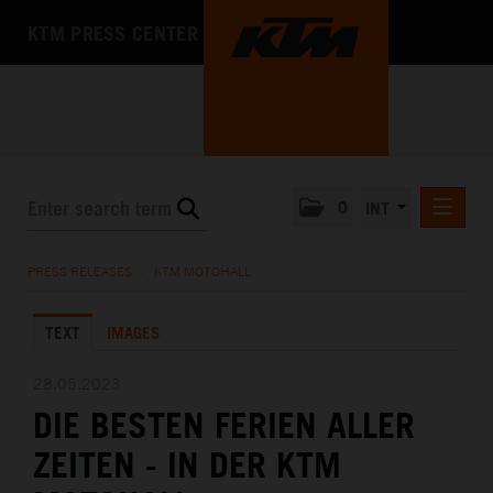
KTM PRESS CENTER
0
INT
PRESS RELEASES
PRESS RELEASES
/
KTM MOTOHALL
KTM RACING NEWSLETTER
TEXT
IMAGES
KTM X-BOW
KTM MOTOHALL
28.05.2023
DIE BESTEN FERIEN ALLER
DEUTSCH
ENGLISH
ZEITEN - IN DER KTM
MEDIA