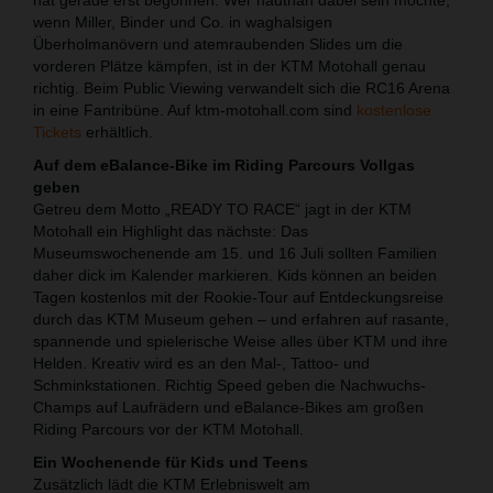
wenn Miller, Binder und Co. in waghalsigen
Überholmanövern und atemraubenden Slides um die
vorderen Plätze kämpfen, ist in der KTM Motohall genau
richtig. Beim Public Viewing verwandelt sich die RC16 Arena
in eine Fantribüne. Auf ktm-motohall.com sind
kostenlose
Tickets
erhältlich.
Auf dem eBalance-Bike im Riding Parcours Vollgas
geben
Getreu dem Motto „READY TO RACE“ jagt in der KTM
Motohall ein Highlight das nächste: Das
Museumswochenende am 15. und 16 Juli sollten Familien
daher dick im Kalender markieren. Kids können an beiden
Tagen kostenlos mit der Rookie-Tour auf Entdeckungsreise
durch das KTM Museum gehen – und erfahren auf rasante,
spannende und spielerische Weise alles über KTM und ihre
Helden. Kreativ wird es an den Mal-, Tattoo- und
Schminkstationen. Richtig Speed geben die Nachwuchs-
Champs auf Laufrädern und eBalance-Bikes am großen
Riding Parcours vor der KTM Motohall.
Ein Wochenende für Kids und Teens
Zusätzlich lädt die KTM Erlebniswelt am