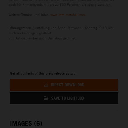
auch für Firmenevents mit bis zu 350 Personen die ideale Location.
Weitere Termine und Infos:
www.ktm-motohall.com
Öffnungszeiten Ausstellung und Shop: Mittwoch - Sonntag: 9-18 Uhr;
auch an Feiertagen geöffnet.
Von Juli-September auch Dienstags geöffnet!
Get all contents of this press release as .zip:
DIRECT DOWNLOAD
SAVE TO LIGHTBOX
IMAGES (6)