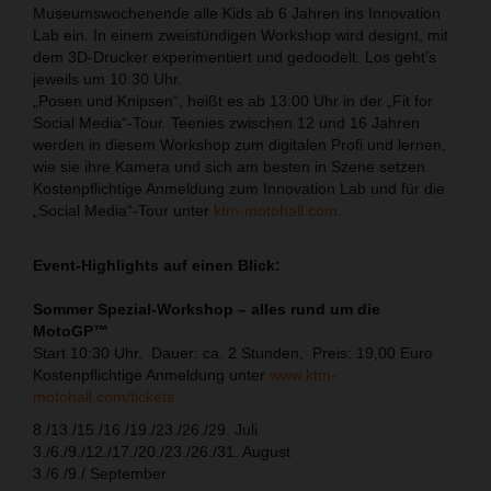
Museumswochenende alle Kids ab 6 Jahren ins Innovation
Lab ein. In einem zweistündigen Workshop wird designt, mit
dem 3D-Drucker experimentiert und gedoodelt. Los geht’s
jeweils um 10.30 Uhr.
„Posen und Knipsen“, heißt es ab 13:00 Uhr in der „Fit for
Social Media“-Tour. Teenies zwischen 12 und 16 Jahren
werden in diesem Workshop zum digitalen Profi und lernen,
wie sie ihre Kamera und sich am besten in Szene setzen.
Kostenpflichtige Anmeldung zum Innovation Lab und für die
„Social Media“-Tour unter
ktm-motohall.com
.
Event-Highlights auf einen Blick:
Sommer Spezial-Workshop – alles rund um die
MotoGP™
Start 10:30 Uhr, Dauer: ca. 2 Stunden, Preis: 19,00 Euro
Kostenpflichtige Anmeldung unter
www.ktm-
motohall.com/tickets
8./13./15./16./19./23./26./29. Juli
3./6./9./12./17./20./23./26./31. August
3./6./9./ September