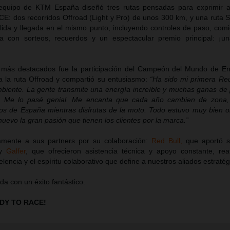
 equipo de KTM España diseñó tres rutas pensadas para exprimir a
: dos recorridos Offroad (Light y Pro) de unos 300 km, y una ruta S
lida y llegada en el mismo punto, incluyendo controles de paso, comi
sta con sorteos, recuerdos y un espectacular premio principal: ¡
más destacados fue la participación del Campeón del Mundo de E
a la ruta Offroad y compartió su entusiasmo:
“Ha sido mi primera Re
biente. La gente transmite una energía increíble y muchas ganas de 
. Me lo pasé genial. Me encanta que cada año cambien de zona,
os de España mientras disfrutas de la moto. Todo estuvo muy bien o
uevo la gran pasión que tienen los clientes por la marca.”
mente a sus partners por su colaboración:
Red Bull,
que aportó s
y
Galfer
, que ofrecieron asistencia técnica y apoyo constante, re
encia y el espíritu colaborativo que define a nuestros aliados estratég
a con un éxito fantástico.
ADY TO RACE!