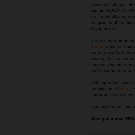
Como es habitual, el
espíritu READY TO RACE
km. Todas ellas con sa
un gran final de fie
Adventure X!
Uno de los momentos 
García
, quien se unió 
me ha encantado el am
encima de sus motos
conocer rincones nuev
pude experimentar de n
KTM agradece sincera
entusiasmo;
Motorex
compromiso con la excel
Una edición más, saldad
¡Más que nunca, RE