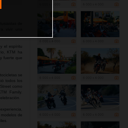
6 000 x 4 000
6 000 x 4 000
tusiastas de
a vivir una
6 000 x 4 000
6 000 x 4 000
 el espíritu
rio, KTM ha
y fuerte que
ocicletas se
6 000 x 4 000
6 000 x 4 000
ió todos los
 Street como
 KTM Family.
elebración.
experiencia,
6 000 x 4 000
6 000 x 4 000
s modelos de
iles.