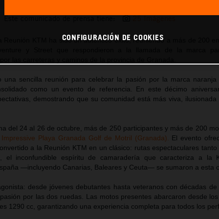
Este comunicado de prensa tiene:
25 Imágenes
CONFIGURACIÓN DE COOKIES
a Reunión KTM ha sido un auténtico éxito, reuniendo a más de 200 en
enture y Street que respondieron a la llamada de la marca par
 por las carreteras y caminos de la provincia de Granada.
na sencilla reunión para celebrar la pasión por la marca naranja y
nsolidado como un evento de referencia. En este décimo aniversa
pectativas, demostrando que su comunidad está más viva, ilusionada 
na del 24 al 26 de octubre, más de 250 participantes y más de 200 mot
 Impressive Playa Granada Golf de Motril (Granada).
El evento ofrec
onvertido a la Reunión KTM en un clásico: rutas espectaculares tanto
, el inconfundible espíritu de camaradería que caracteriza a la
 España —incluyendo Canarias, Baleares y Ceuta— se sumaron a esta c
tagonista: desde jóvenes debutantes hasta veteranos con décadas de 
 pasión por las dos ruedas. Las motos presentes abarcaron desde lo
es 1290 cc, garantizando una experiencia completa para todos los perf