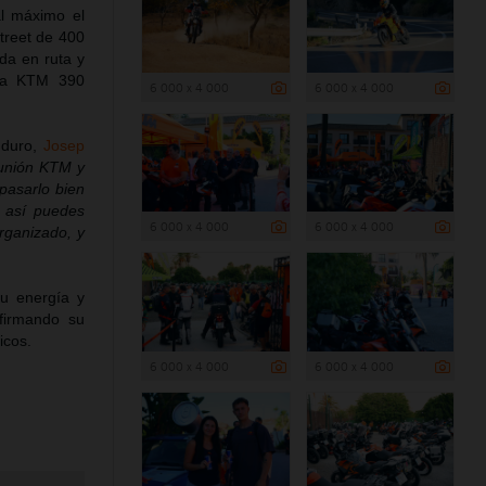
l máximo el
treet de 400
da en ruta y
una KTM 390
6 000 x 4 000
6 000 x 4 000
nduro,
Josep
unión KTM y
pasarlo bien
 así puedes
6 000 x 4 000
6 000 x 4 000
rganizado, y
u energía y
afirmando su
icos.
6 000 x 4 000
6 000 x 4 000