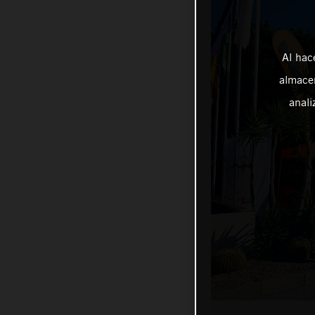
Al hac
almacen
anali