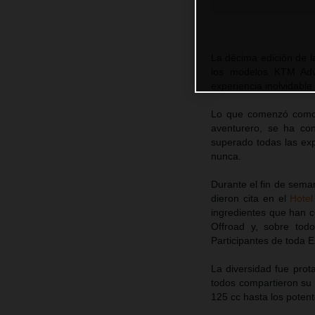
La décima edición de l
los modelos KTM Adv
experiencia inolvidable
Lo que comenzó como u
aventurero, se ha co
superado todas las ex
nunca.
Durante el fin de sema
dieron cita en el
Hotel
ingredientes que han c
Offroad y, sobre todo
Participantes de toda
La diversidad fue pro
todos compartieron su
125 cc hasta los potent