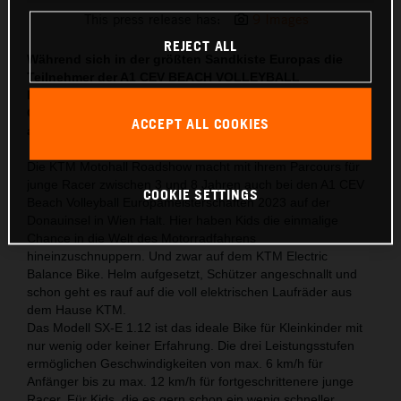
This press release has:
9 Images
REJECT ALL
Während sich in der größten Sandkiste Europas die
Teilnehmer der A1 CEV BEACH VOLLEYBALL
EUROPAMEISTERSCHAFTEN 2023 die Bälle um die
Ohren schmettern, haben Kids im Beach Village Spaß
ACCEPT ALL COOKIES
auf zwei Rädern.
Die KTM Motohall Roadshow macht mit ihrem Parcours für
junge Racer zwischen 3 und 8 Jahren auch bei den A1 CEV
COOKIE SETTINGS
Beach Volleyball Europameisterschaften 2023 auf der
Donauinsel in Wien Halt. Hier haben Kids die einmalige
Chance in die Welt des Motorradfahrens
hineinzuschnuppern. Und zwar auf dem KTM Electric
Balance Bike. Helm aufgesetzt, Schützer angeschnallt und
schon geht es rauf auf die voll elektrischen Laufräder aus
dem Hause KTM.
Das Modell SX-E 1.12 ist das ideale Bike für Kleinkinder mit
nur wenig oder keiner Erfahrung. Die drei Leistungsstufen
ermöglichen Geschwindigkeiten von max. 6 km/h für
Anfänger bis zu max. 12 km/h für fortgeschrittenere junge
Racer. Für Kids, die es gern schon ein wenig schneller