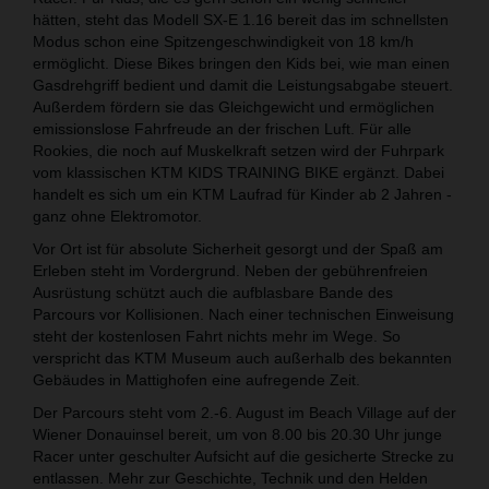
hätten, steht das Modell SX-E 1.16 bereit das im schnellsten
Modus schon eine Spitzengeschwindigkeit von 18 km/h
ermöglicht. Diese Bikes bringen den Kids bei, wie man einen
Gasdrehgriff bedient und damit die Leistungsabgabe steuert.
Außerdem fördern sie das Gleichgewicht und ermöglichen
emissionslose Fahrfreude an der frischen Luft. Für alle
Rookies, die noch auf Muskelkraft setzen wird der Fuhrpark
vom klassischen KTM KIDS TRAINING BIKE ergänzt. Dabei
handelt es sich um ein KTM Laufrad für Kinder ab 2 Jahren -
ganz ohne Elektromotor.
Vor Ort ist für absolute Sicherheit gesorgt und der Spaß am
Erleben steht im Vordergrund. Neben der gebührenfreien
Ausrüstung schützt auch die aufblasbare Bande des
Parcours vor Kollisionen. Nach einer technischen Einweisung
steht der kostenlosen Fahrt nichts mehr im Wege. So
verspricht das KTM Museum auch außerhalb des bekannten
Gebäudes in Mattighofen eine aufregende Zeit.
Der Parcours steht vom 2.-6. August im Beach Village auf der
Wiener Donauinsel bereit, um von 8.00 bis 20.30 Uhr junge
Racer unter geschulter Aufsicht auf die gesicherte Strecke zu
entlassen. Mehr zur Geschichte, Technik und den Helden