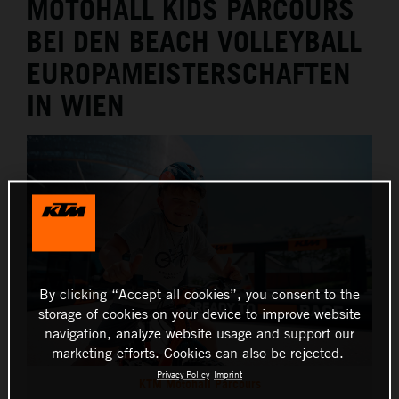
MOTOHALL KIDS PARCOURS
THE COMPANY
BEI DEN BEACH VOLLEYBALL
EUROPAMEISTERSCHAFTEN
IN WIEN
By clicking “Accept all cookies”, you consent to the
storage of cookies on your device to improve website
navigation, analyze website usage and support our
marketing efforts. Cookies can also be rejected.
Privacy Policy
Imprint
KTM Motohall Parcours