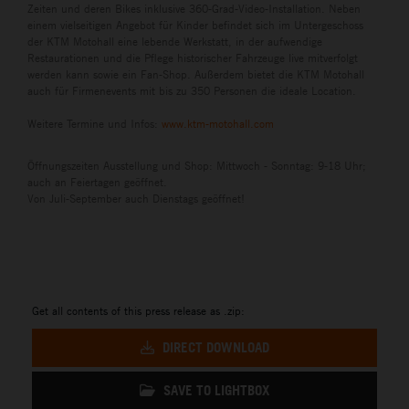
Zeiten und deren Bikes inklusive 360-Grad-Video-Installation. Neben
einem vielseitigen Angebot für Kinder befindet sich im Untergeschoss
der KTM Motohall eine lebende Werkstatt, in der aufwendige
Restaurationen und die Pflege historischer Fahrzeuge live mitverfolgt
werden kann sowie ein Fan-Shop. Außerdem bietet die KTM Motohall
auch für Firmenevents mit bis zu 350 Personen die ideale Location.
Weitere Termine und Infos:
www.ktm-motohall.com
Öffnungszeiten Ausstellung und Shop: Mittwoch - Sonntag: 9-18 Uhr;
auch an Feiertagen geöffnet.
Von Juli-September auch Dienstags geöffnet!
Get all contents of this press release as .zip:
DIRECT DOWNLOAD
SAVE TO LIGHTBOX