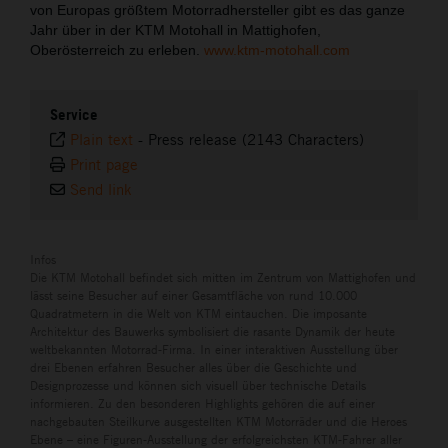
von Europas größtem Motorradhersteller gibt es das ganze
Jahr über in der KTM Motohall in Mattighofen,
Oberösterreich zu erleben.
www.ktm-motohall.com
Service
Plain text
-
Press release (2143 Characters)
Print page
Send link
Infos
Die KTM Motohall befindet sich mitten im Zentrum von Mattighofen und
lässt seine Besucher auf einer Gesamtfläche von rund 10.000
Quadratmetern in die Welt von KTM eintauchen. Die imposante
Architektur des Bauwerks symbolisiert die rasante Dynamik der heute
weltbekannten Motorrad-Firma. In einer interaktiven Ausstellung über
drei Ebenen erfahren Besucher alles über die Geschichte und
Designprozesse und können sich visuell über technische Details
informieren. Zu den besonderen Highlights gehören die auf einer
nachgebauten Steilkurve ausgestellten KTM Motorräder und die Heroes
Ebene – eine Figuren-Ausstellung der erfolgreichsten KTM-Fahrer aller