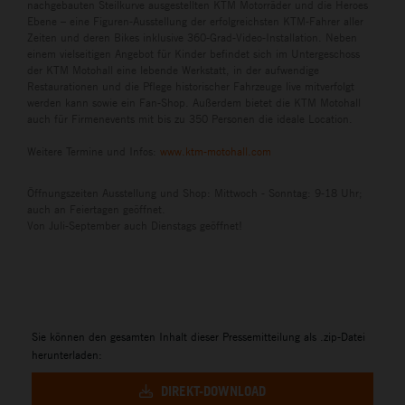
nachgebauten Steilkurve ausgestellten KTM Motorräder und die Heroes
Ebene – eine Figuren-Ausstellung der erfolgreichsten KTM-Fahrer aller
Zeiten und deren Bikes inklusive 360-Grad-Video-Installation. Neben
einem vielseitigen Angebot für Kinder befindet sich im Untergeschoss
der KTM Motohall eine lebende Werkstatt, in der aufwendige
Restaurationen und die Pflege historischer Fahrzeuge live mitverfolgt
werden kann sowie ein Fan-Shop. Außerdem bietet die KTM Motohall
auch für Firmenevents mit bis zu 350 Personen die ideale Location.
Weitere Termine und Infos:
www.ktm-motohall.com
Öffnungszeiten Ausstellung und Shop: Mittwoch - Sonntag: 9-18 Uhr;
auch an Feiertagen geöffnet.
Von Juli-September auch Dienstags geöffnet!
Sie können den gesamten Inhalt dieser Pressemitteilung als .zip-Datei
herunterladen:
DIREKT-DOWNLOAD