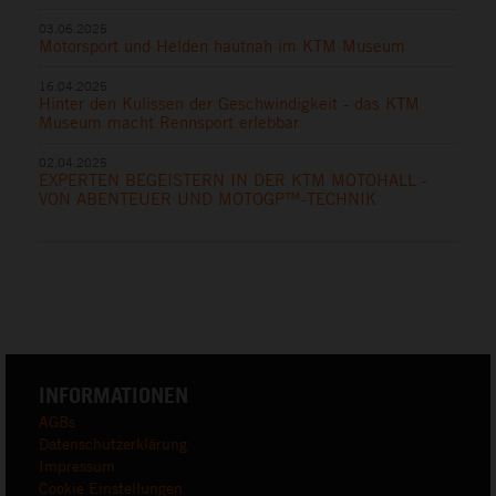
03.06.2025
Motorsport und Helden hautnah im KTM Museum
16.04.2025
Hinter den Kulissen der Geschwindigkeit - das KTM
Museum macht Rennsport erlebbar
02.04.2025
EXPERTEN BEGEISTERN IN DER KTM MOTOHALL -
VON ABENTEUER UND MOTOGP™-TECHNIK
INFORMATIONEN
AGBs
Datenschutzerklärung
Impressum
Cookie Einstellungen