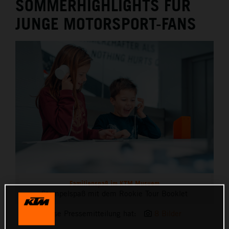
SOMMERHIGHLIGHTS FÜR
JUNGE MOTORSPORT-FANS
Familienspaß im KTM Musuem
Stempelspaß mit dem Rookie Tour Booklet
Diese Pressemitteilung hat:
8 Bilder