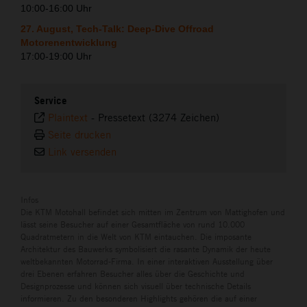
10:00-16:00 Uhr
27. August, Tech-Talk: Deep-Dive Offroad
Motorenentwicklung
17:00-19:00 Uhr
Service
Plaintext
-
Pressetext (3274 Zeichen)
Seite drucken
Link versenden
Infos
Die KTM Motohall befindet sich mitten im Zentrum von Mattighofen und
lässt seine Besucher auf einer Gesamtfläche von rund 10.000
Quadratmetern in die Welt von KTM eintauchen. Die imposante
Architektur des Bauwerks symbolisiert die rasante Dynamik der heute
weltbekannten Motorrad-Firma. In einer interaktiven Ausstellung über
drei Ebenen erfahren Besucher alles über die Geschichte und
Designprozesse und können sich visuell über technische Details
informieren. Zu den besonderen Highlights gehören die auf einer