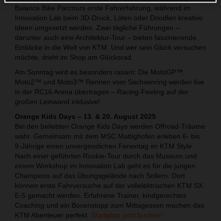
Balance Bike Parcours erste Fahrerfahrung, während im
Innovation Lab beim 3D-Druck, Löten oder Doodlen kreative
Ideen umgesetzt werden. Zwei tägliche Führungen –
darunter auch eine Architektur-Tour – bieten faszinierende
Einblicke in die Welt von KTM. Und wer sein Glück versuchen
möchte, dreht im Shop am Glücksrad.
Am Sonntag wird es besonders rasant: Die MotoGP™,
Moto2™ und Moto3™ Rennen vom Sachsenring werden live
in der RC16 Arena übertragen – Racing-Feeling auf der
großen Leinwand inklusive!
Orange Kids Days – 13. & 20. August 2025
Bei den beliebten Orange Kids Days werden Offroad-Träume
wahr. Gemeinsam mit dem MSC Mattighofen erleben 6- bis
9-Jährige einen unvergesslichen Ferientag im KTM Style.
Nach einer geführten Rookie-Tour durch das Museum und
einem Workshop im Innovation Lab geht es für die jungen
Champions auf das Übungsgelände nach Sollern. Dort
können erste Fahrversuche auf der vollelektrischen KTM SX
E-5 gemacht werden. Erfahrene Trainer, kindgerechtes
Coaching und ein Boxenstopp zum Mittagessen machen das
KTM Abenteuer perfekt.
Startplatz jetzt buchen!