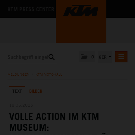
KTM PRESS CENTER
0
GER
PRESSEMITTEILUNGEN
MELDUNGEN
/
KTM MOTOHALL
KTM MOTOHALL
TEXT
BILDER
MEDIA
DAS UNTERNEHMEN
18.06.2025
VOLLE ACTION IM KTM
MUSEUM: