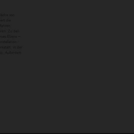
läche von
ert die
rfahren
eren. Zu den
eroes Ebene –
nstallation.
kstatt, in der
hop. Außerdem