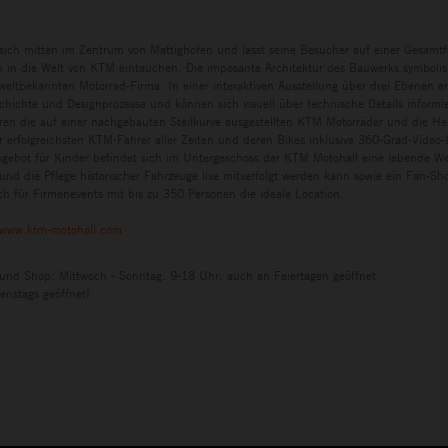
sich mitten im Zentrum von Mattighofen und lässt seine Besucher auf einer Gesamtf
in die Welt von KTM eintauchen. Die imposante Architektur des Bauwerks symbolisi
eltbekannten Motorrad-Firma. In einer interaktiven Ausstellung über drei Ebenen e
chichte und Designprozesse und können sich visuell über technische Details informi
ren die auf einer nachgebauten Steilkurve ausgestellten KTM Motorräder und die H
r erfolgreichsten KTM-Fahrer aller Zeiten und deren Bikes inklusive 360-Grad-Video-I
ngebot für Kinder befindet sich im Untergeschoss der KTM Motohall eine lebende Wer
und die Pflege historischer Fahrzeuge live mitverfolgt werden kann sowie ein Fan-S
h für Firmenevents mit bis zu 350 Personen die ideale Location.
www.ktm-motohall.com
 und Shop: Mittwoch - Sonntag: 9-18 Uhr; auch an Feiertagen geöffnet.
enstags geöffnet!