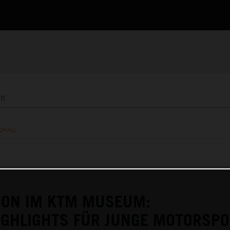
OHALL
ION IM KTM MUSEUM:
GHLIGHTS FÜR JUNGE MOTORSPO