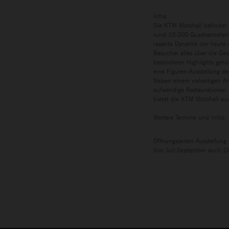
Infos
Die KTM Motohall befindet 
rund 10.000 Quadratmetern 
rasante Dynamik der heute w
Besucher alles über die Ges
besonderen Highlights gehö
eine Figuren-Ausstellung de
Neben einem vielseitigen A
aufwendige Restaurationen 
bietet die KTM Motohall auc
Weitere Termine und Infos:
Öffnungszeiten Ausstellung
Von Juli-September auch Di