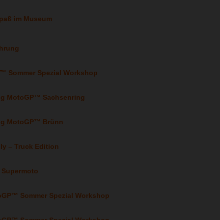
enspaß im Museum
ührung
GP™ Sommer Spezial Workshop
wing MotoGP™ Sachsenring
wing MotoGP™ Brünn
lly – Truck Edition
k Supermoto
toGP™ Sommer Spezial Workshop