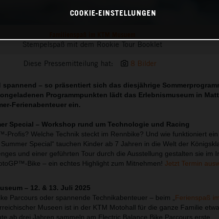
COOKIE-EINSTELLUNGEN
Familienspaß im KTM Musuem
Stempelspaß mit dem Rookie Tour Booklet
Diese Pressemitteilung hat:
8 Bilder
und spannend – so präsentiert sich das diesjährige Sommerprogra
ctiongeladenen Programmpunkten lädt das Erlebnismuseum in Mat
er-Ferienabenteuer ein.
 Special – Workshop rund um Technologie und Racing
-Profis? Welche Technik steckt im Rennbike? Und wie funktioniert ei
ummer Special“ tauchen Kinder ab 7 Jahren in die Welt der Königskla
nges und einer geführten Tour durch die Ausstellung gestalten sie im 
MotoGP™-Bike – ein echtes Highlight zum Mitnehmen!
Jetzt Termin aus
seum – 12. & 13. Juli 2025
ke Parcours oder spannende Technikabenteuer – beim „
Ferienspaß 
reichischer Museen ist in der KTM Motohall für die ganze Familie etwa
nte ab drei Jahren sammeln am Electric Balance Bike Parcours erste