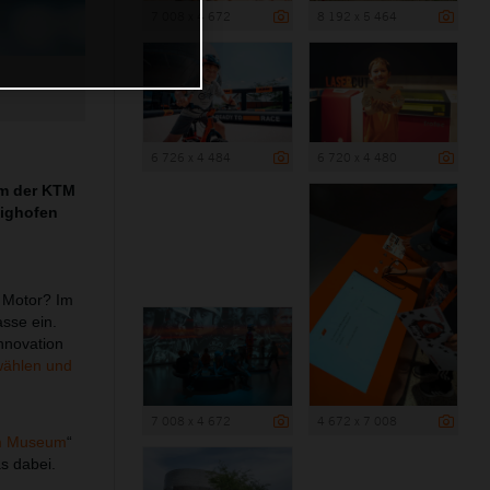
7 008 x 4 672
8 192 x 5 464
6 726 x 4 484
6 720 x 4 480
mm der KTM
tighofen
n Motor? Im
sse ein.
Innovation
wählen und
7 008 x 4 672
4 672 x 7 008
im Museum
“
s dabei.