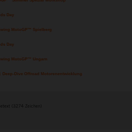
toGP™ Sommer Spezial Workshop
ids Day
iewing MotoGP™ Spielberg
ids Day
Viewing MotoGP™ Ungarn
k: Deep-Dive Offroad Motorenentwicklung
setext (3274 Zeichen)