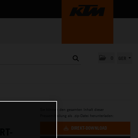
0
GER
Sie können den gesamten Inhalt dieser
Pressemitteilung als .zip-Datei herunterladen:
DIREKT-DOWNLOAD
RT-