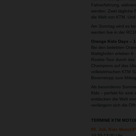
Fahrerfahrung, währen
werden. Zwei tägliche F
die Welt von KTM. Und
Am Sonntag wird es b
werden live in der RC1
Orange Kids Days – 1
Bei den beliebten Or
Mattighofen erleben 6-
Rookie-Tour durch das
Champions auf das Übu
vollelektrischen KTM S
Boxenstopp zum Mitta
Als besonderes Sommer-
Kids – perfekt für ein
entdecken die Welt von
verlängern sich die Öf
TERMINE KTM MOTOH
05. Juli, Kids Moto
10:30-13:00 Uhr