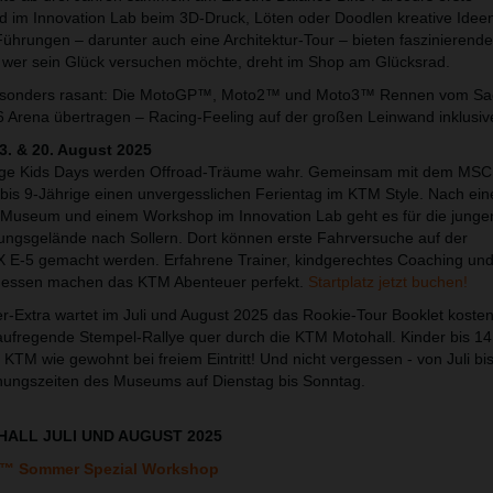
d im Innovation Lab beim 3D-Druck, Löten oder Doodlen kreative Idee
ührungen – darunter auch eine Architektur-Tour – bieten faszinierende 
 wer sein Glück versuchen möchte, dreht im Shop am Glücksrad.
esonders rasant: Die MotoGP™, Moto2™ und Moto3™ Rennen vom Sa
6 Arena übertragen – Racing-Feeling auf der großen Leinwand inklusiv
3. & 20. August 2025
ange Kids Days werden Offroad-Träume wahr. Gemeinsam mit dem MSC
 bis 9-Jährige einen unvergesslichen Ferientag im KTM Style. Nach ein
 Museum und einem Workshop im Innovation Lab geht es für die junge
ngsgelände nach Sollern. Dort können erste Fahrversuche auf der
X E-5 gemacht werden. Erfahrene Trainer, kindgerechtes Coaching und
gessen machen das KTM Abenteuer perfekt.
Startplatz jetzt buchen!
Extra wartet im Juli und August 2025 das Rookie-Tour Booklet kostenl
e aufregende Stempel-Rallye quer durch die KTM Motohall. Kinder bis 1
 KTM wie gewohnt bei freiem Eintritt! Und nicht vergessen - von Juli b
fnungszeiten des Museums auf Dienstag bis Sonntag.
ALL JULI UND AUGUST 2025
GP™ Sommer Spezial Workshop