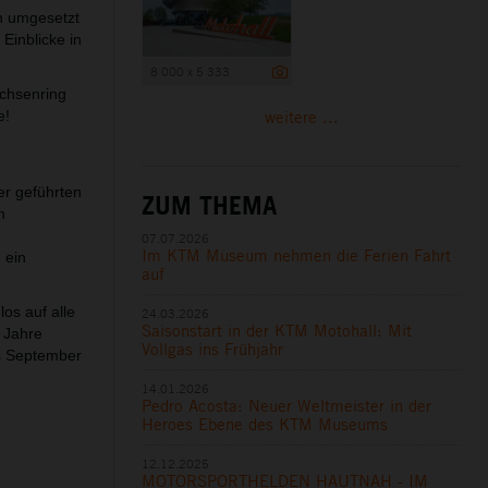
n umgesetzt
Einblicke in
8 000 x 5 333
chsenring
weitere ...
e!
er geführten
ZUM THEMA
n
07.07.2026
Im KTM Museum nehmen die Ferien Fahrt
 ein
auf
os auf alle
24.03.2026
Saisonstart in der KTM Motohall: Mit
4 Jahre
Vollgas ins Frühjahr
is September
14.01.2026
Pedro Acosta: Neuer Weltmeister in der
Heroes Ebene des KTM Museums
12.12.2025
MOTORSPORTHELDEN HAUTNAH - IM