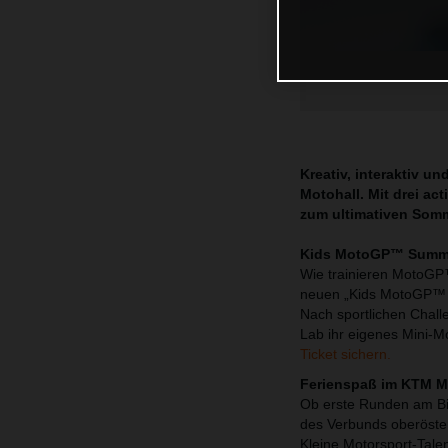
Kreativ, interaktiv 
Motohall. Mit drei a
zum ultimativen Somm
Kids MotoGP™ Summer
Wie trainieren MotoGP™
neuen „Kids MotoGP™ S
Nach sportlichen Challe
Lab ihr eigenes Mini-
Ticket sichern.
Ferienspaß im KTM Mu
Ob erste Runden am Bi
des Verbunds oberöster
Kleine Motorsport-Tale