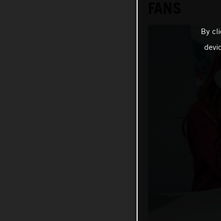
FANS
By cl
devi