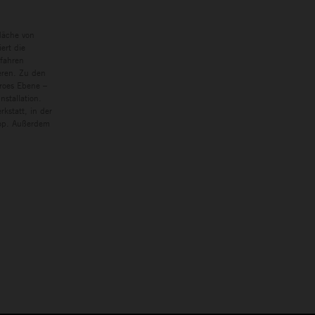
läche von
ert die
rfahren
eren. Zu den
eroes Ebene –
nstallation.
kstatt, in der
hop. Außerdem