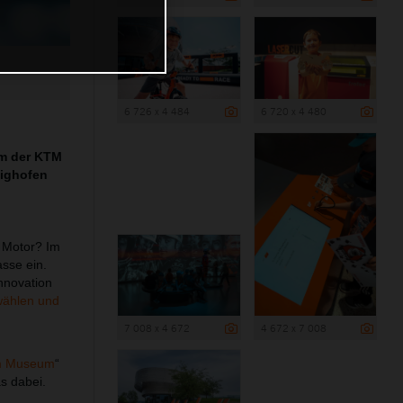
6 726 x 4 484
6 720 x 4 480
mm der KTM
tighofen
n Motor? Im
sse ein.
Innovation
wählen und
7 008 x 4 672
4 672 x 7 008
im Museum
“
s dabei.