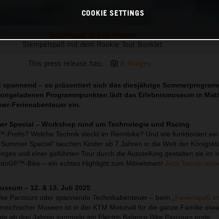
COOKIE SETTINGS
Familienspaß im KTM Musuem
Stempelspaß mit dem Rookie Tour Booklet
This press release has:
8 Images
und spannend – so präsentiert sich das diesjährige Sommerprogra
ctiongeladenen Programmpunkten lädt das Erlebnismuseum in Mat
er-Ferienabenteuer ein.
 Special – Workshop rund um Technologie und Racing
-Profis? Welche Technik steckt im Rennbike? Und wie funktioniert ei
ummer Special“ tauchen Kinder ab 7 Jahren in die Welt der Königskla
nges und einer geführten Tour durch die Ausstellung gestalten sie im 
MotoGP™-Bike – ein echtes Highlight zum Mitnehmen!
Jetzt Termin aus
seum – 12. & 13. Juli 2025
ke Parcours oder spannende Technikabenteuer – beim „
Ferienspaß 
reichischer Museen ist in der KTM Motohall für die ganze Familie etwa
nte ab drei Jahren sammeln am Electric Balance Bike Parcours erste