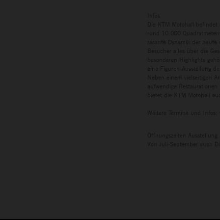
Infos
Die KTM Motohall befindet 
rund 10.000 Quadratmetern 
rasante Dynamik der heute w
Besucher alles über die Ges
besonderen Highlights gehö
eine Figuren-Ausstellung de
Neben einem vielseitigen A
aufwendige Restaurationen 
bietet die KTM Motohall auc
Weitere Termine und Infos:
Öffnungszeiten Ausstellung
Von Juli-September auch Di