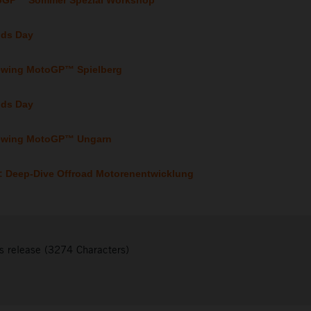
toGP™ Sommer Spezial Workshop
ids Day
iewing MotoGP™ Spielberg
ids Day
Viewing MotoGP™ Ungarn
k: Deep-Dive Offroad Motorenentwicklung
s release (3274 Characters)