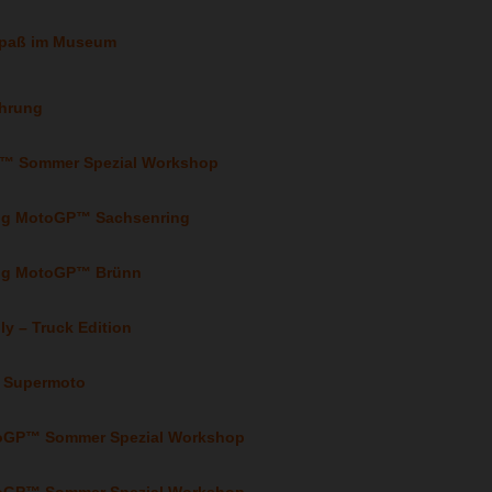
enspaß im Museum
ührung
GP™ Sommer Spezial Workshop
wing MotoGP™ Sachsenring
wing MotoGP™ Brünn
lly – Truck Edition
k Supermoto
toGP™ Sommer Spezial Workshop