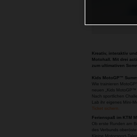
Kreativ, interaktiv 
Motohall. Mit drei a
zum ultimativen Somm
Kids MotoGP™ Summer
Wie trainieren MotoGP™
neuen „Kids MotoGP™ S
Nach sportlichen Challe
Lab ihr eigenes Mini-
Ticket sichern.
Ferienspaß im KTM Mu
Ob erste Runden am Bi
des Verbunds oberöster
Kleine Motorsport-Tale