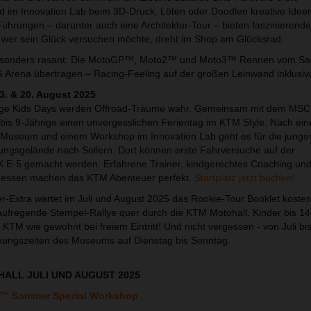
d im Innovation Lab beim 3D-Druck, Löten oder Doodlen kreative Idee
ührungen – darunter auch eine Architektur-Tour – bieten faszinierende 
 wer sein Glück versuchen möchte, dreht im Shop am Glücksrad.
esonders rasant: Die MotoGP™, Moto2™ und Moto3™ Rennen vom Sa
6 Arena übertragen – Racing-Feeling auf der großen Leinwand inklusiv
3. & 20. August 2025
ange Kids Days werden Offroad-Träume wahr. Gemeinsam mit dem MSC
 bis 9-Jährige einen unvergesslichen Ferientag im KTM Style. Nach ein
 Museum und einem Workshop im Innovation Lab geht es für die junge
ngsgelände nach Sollern. Dort können erste Fahrversuche auf der
X E-5 gemacht werden. Erfahrene Trainer, kindgerechtes Coaching und
gessen machen das KTM Abenteuer perfekt.
Startplatz jetzt buchen!
Extra wartet im Juli und August 2025 das Rookie-Tour Booklet kostenl
e aufregende Stempel-Rallye quer durch die KTM Motohall. Kinder bis 1
 KTM wie gewohnt bei freiem Eintritt! Und nicht vergessen - von Juli b
fnungszeiten des Museums auf Dienstag bis Sonntag.
ALL JULI UND AUGUST 2025
GP™ Sommer Spezial Workshop