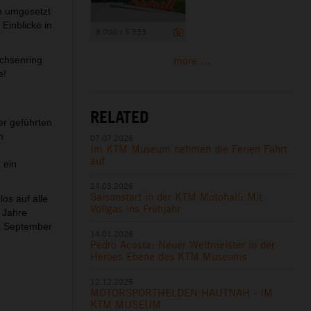
n umgesetzt
Einblicke in
8 000 x 5 333
more ...
chsenring
e!
RELATED
er geführten
n
07.07.2026
Im KTM Museum nehmen die Ferien Fahrt
auf
 ein
24.03.2026
Saisonstart in der KTM Motohall: Mit
os auf alle
Vollgas ins Frühjahr
4 Jahre
is September
14.01.2026
Pedro Acosta: Neuer Weltmeister in der
Heroes Ebene des KTM Museums
12.12.2025
MOTORSPORTHELDEN HAUTNAH - IM
KTM MUSEUM