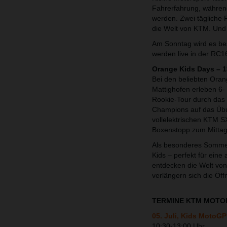
Fahrerfahrung, währen
werden. Zwei tägliche F
die Welt von KTM. Und
Am Sonntag wird es b
werden live in der RC1
Orange Kids Days – 1
Bei den beliebten Or
Mattighofen erleben 6-
Rookie-Tour durch das
Champions auf das Übu
vollelektrischen KTM S
Boxenstopp zum Mitta
Als besonderes Sommer-
Kids – perfekt für ein
entdecken die Welt von
verlängern sich die Öf
TERMINE KTM MOTOH
05. Juli, Kids Moto
10:30-13:00 Uhr