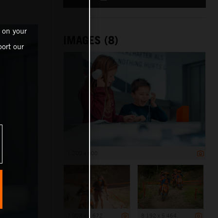
 on your
IMAGES (8)
ort our
1 200 x 800
7 008 x 4 672
8 192 x 5 464