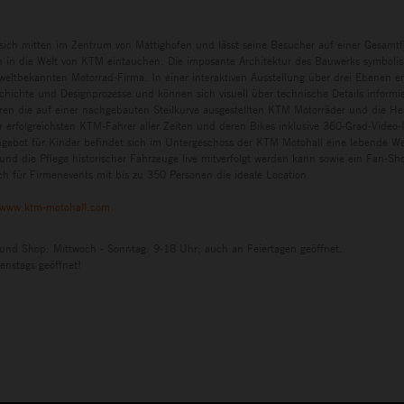
sich mitten im Zentrum von Mattighofen und lässt seine Besucher auf einer Gesamtf
in die Welt von KTM eintauchen. Die imposante Architektur des Bauwerks symbolisi
eltbekannten Motorrad-Firma. In einer interaktiven Ausstellung über drei Ebenen e
chichte und Designprozesse und können sich visuell über technische Details informi
ren die auf einer nachgebauten Steilkurve ausgestellten KTM Motorräder und die H
r erfolgreichsten KTM-Fahrer aller Zeiten und deren Bikes inklusive 360-Grad-Video-I
ngebot für Kinder befindet sich im Untergeschoss der KTM Motohall eine lebende Wer
und die Pflege historischer Fahrzeuge live mitverfolgt werden kann sowie ein Fan-S
h für Firmenevents mit bis zu 350 Personen die ideale Location.
www.ktm-motohall.com
 und Shop: Mittwoch - Sonntag: 9-18 Uhr; auch an Feiertagen geöffnet.
enstags geöffnet!