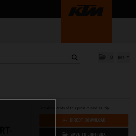
0
INT
Get all contents of this press release as .zip:
DIRECT DOWNLOAD
RT-
SAVE TO LIGHTBOX