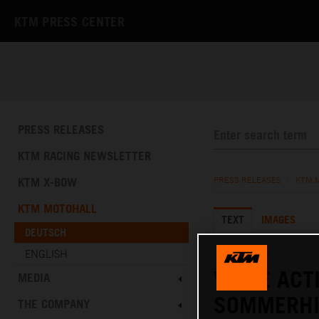
KTM PRESS CENTER
PRESS RELEASES
KTM RACING NEWSLETTER
KTM X-BOW
PRESS RELEASES
/
KTM 
KTM MOTOHALL
TEXT
IMAGES
DEUTSCH
18.06.2025
ENGLISH
VOLLE ACT
MEDIA
SOMMERHI
THE COMPANY