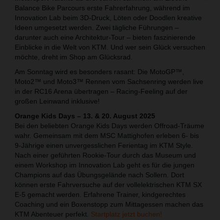
Balance Bike Parcours erste Fahrerfahrung, während im
Innovation Lab beim 3D-Druck, Löten oder Doodlen kreative
Ideen umgesetzt werden. Zwei tägliche Führungen –
darunter auch eine Architektur-Tour – bieten faszinierende
Einblicke in die Welt von KTM. Und wer sein Glück versuchen
möchte, dreht im Shop am Glücksrad.
Am Sonntag wird es besonders rasant: Die MotoGP™,
Moto2™ und Moto3™ Rennen vom Sachsenring werden live
in der RC16 Arena übertragen – Racing-Feeling auf der
großen Leinwand inklusive!
Orange Kids Days – 13. & 20. August 2025
Bei den beliebten Orange Kids Days werden Offroad-Träume
wahr. Gemeinsam mit dem MSC Mattighofen erleben 6- bis
9-Jährige einen unvergesslichen Ferientag im KTM Style.
Nach einer geführten Rookie-Tour durch das Museum und
einem Workshop im Innovation Lab geht es für die jungen
Champions auf das Übungsgelände nach Sollern. Dort
können erste Fahrversuche auf der vollelektrischen KTM SX
E-5 gemacht werden. Erfahrene Trainer, kindgerechtes
Coaching und ein Boxenstopp zum Mittagessen machen das
KTM Abenteuer perfekt.
Startplatz jetzt buchen!