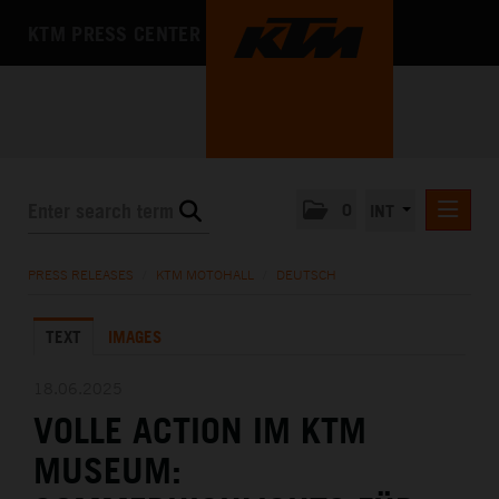
KTM PRESS CENTER
0
INT
PRESS RELEASES
PRESS RELEASES
/
KTM MOTOHALL
/
DEUTSCH
KTM RACING NEWSLETTER
TEXT
IMAGES
KTM X-BOW
KTM MOTOHALL
18.06.2025
VOLLE ACTION IM KTM
DEUTSCH
ENGLISH
MUSEUM:
MEDIA