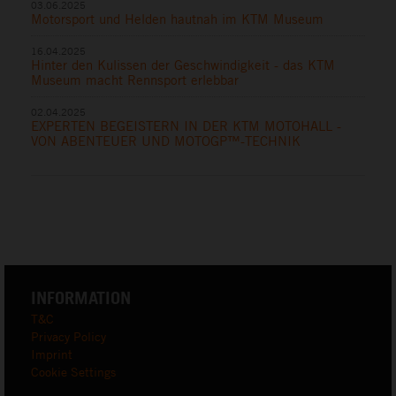
03.06.2025
Motorsport und Helden hautnah im KTM Museum
16.04.2025
Hinter den Kulissen der Geschwindigkeit - das KTM
Museum macht Rennsport erlebbar
02.04.2025
EXPERTEN BEGEISTERN IN DER KTM MOTOHALL -
VON ABENTEUER UND MOTOGP™-TECHNIK
INFORMATION
T&C
Privacy Policy
Imprint
Cookie Settings