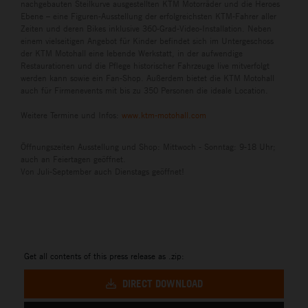
nachgebauten Steilkurve ausgestellten KTM Motorräder und die Heroes
Ebene – eine Figuren-Ausstellung der erfolgreichsten KTM-Fahrer aller
Zeiten und deren Bikes inklusive 360-Grad-Video-Installation. Neben
einem vielseitigen Angebot für Kinder befindet sich im Untergeschoss
der KTM Motohall eine lebende Werkstatt, in der aufwendige
Restaurationen und die Pflege historischer Fahrzeuge live mitverfolgt
werden kann sowie ein Fan-Shop. Außerdem bietet die KTM Motohall
auch für Firmenevents mit bis zu 350 Personen die ideale Location.
Weitere Termine und Infos:
www.ktm-motohall.com
Öffnungszeiten Ausstellung und Shop: Mittwoch - Sonntag: 9-18 Uhr;
auch an Feiertagen geöffnet.
Von Juli-September auch Dienstags geöffnet!
Get all contents of this press release as .zip:
DIRECT DOWNLOAD