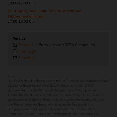
10:00-16:00 Uhr
27. August, Tech-Talk: Deep-Dive Offroad
Motorenentwicklung
17:00-19:00 Uhr
Service
Plain text
-
Press release (3274 Characters)
Print page
Send link
Infos
Die KTM Motohall befindet sich mitten im Zentrum von Mattighofen und
lässt seine Besucher auf einer Gesamtfläche von rund 10.000
Quadratmetern in die Welt von KTM eintauchen. Die imposante
Architektur des Bauwerks symbolisiert die rasante Dynamik der heute
weltbekannten Motorrad-Firma. In einer interaktiven Ausstellung über
drei Ebenen erfahren Besucher alles über die Geschichte und
Designprozesse und können sich visuell über technische Details
informieren. Zu den besonderen Highlights gehören die auf einer