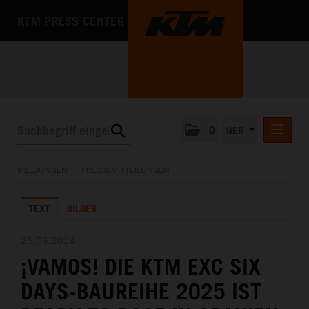
KTM PRESS CENTER
0
GER
PRESSEMITTEILUNGEN
MELDUNGEN
/
PRESSEMITTEILUNGEN
KTM MOTOHALL
TEXT
BILDER
MEDIA
DAS UNTERNEHMEN
25.06.2024
¡VAMOS! DIE KTM EXC SIX
DAYS-BAUREIHE 2025 IST