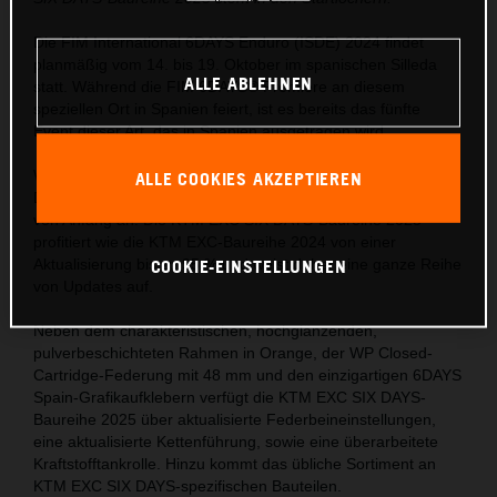
Die FIM International 6DAYS Enduro (ISDE) 2024 findet
planmäßig vom 14. bis 19. Oktober im spanischen Silleda
ALLE ABLEHNEN
statt. Während die FIM 6DAYS® Premiere an diesem
speziellen Ort in Spanien feiert, ist es bereits das fünfte
Event dieser Art, das in Spanien ausgetragen wird.
Wie die FIM 6DAYS®, so verspricht auch die KTM EXC SIX
ALLE COOKIES AKZEPTIEREN
DAYS-Baureihe 2025 eine adrenalingeladene Veranstaltung
von Anfang an. Die KTM EXC SIX DAYS-Baureihe 2025
profitiert wie die KTM EXC-Baureihe 2024 von einer
COOKIE-EINSTELLUNGEN
Aktualisierung bis zu 95 % und weist daher eine ganze Reihe
von Updates auf.
Neben dem charakteristischen, hochglänzenden,
pulverbeschichteten Rahmen in Orange, der WP Closed-
Cartridge-Federung mit 48 mm und den einzigartigen 6DAYS
Spain-Grafikaufklebern verfügt die KTM EXC SIX DAYS-
Baureihe 2025 über aktualisierte Federbeineinstellungen,
eine aktualisierte Kettenführung, sowie eine überarbeitete
Kraftstofftankrolle. Hinzu kommt das übliche Sortiment an
KTM EXC SIX DAYS-spezifischen Bauteilen.