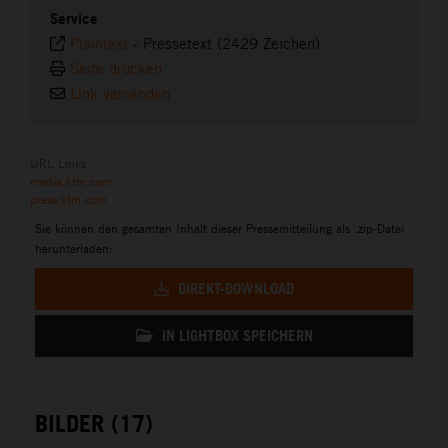
Service
Plaintext
-
Pressetext (2429 Zeichen)
Seite drucken
Link versenden
URL Links
media.ktm.com
press.ktm.com
Sie können den gesamten Inhalt dieser Pressemitteilung als .zip-Datei
herunterladen:
DIREKT-DOWNLOAD
IN LIGHTBOX SPEICHERN
BILDER (17)