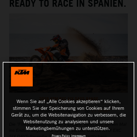
READY TO RACE IN SPANIEN.
2025 KTM EXC SIX DAYS RANGE
Wenn Sie auf „Alle Cookies akzeptieren“ klicken,
stimmen Sie der Speicherung von Cookies auf Ihrem
Diese Pressemitteilung hat:
17 Bilder
Gerät zu, um die Websitenavigation zu verbessern, die
Websitenutzung zu analysieren und unsere
Die "FIM International 6DAYS Enduro" kehrt zum fünften Mal
Marketingbemühungen zu unterstützen.
ins Enduro-begeisterte Spanien zurück, und die KTM EXC
Privacy Policy
Impressum
SIX DAYS-Baureihe 2025 steht in den Startlöchern.