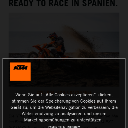
READY TO RACE IN SPANIEN.
2025 KTM EXC SIX DAYS RANGE
Wenn Sie auf „Alle Cookies akzeptieren“ klicken,
stimmen Sie der Speicherung von Cookies auf Ihrem
Diese Pressemitteilung hat:
17 Bilder
Gerät zu, um die Websitenavigation zu verbessern, die
Websitenutzung zu analysieren und unsere
Die "FIM International 6DAYS Enduro" kehrt zum fünften Mal
Marketingbemühungen zu unterstützen.
ins Enduro-begeisterte Spanien zurück, und die KTM EXC
Privacy Policy
Impressum
SIX DAYS-Baureihe 2025 steht in den Startlöchern.