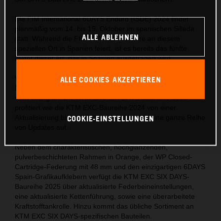
Die FIM International 6DAYS Enduro (ISDE) 2024 findet
planmäßig vom 14. bis 19. Oktober im spanischen Silleda
ALLE ABLEHNEN
statt. Während die FIM 6DAYS® Premiere an diesem
speziellen Ort in Spanien feiert, ist es bereits das fünfte
Event dieser Art, das in Spanien ausgetragen wird.
Wie die FIM 6DAYS®, so verspricht auch die KTM EXC SIX
ALLE COOKIES AKZEPTIEREN
DAYS-Baureihe 2025 eine adrenalingeladene Veranstaltung
von Anfang an. Die KTM EXC SIX DAYS-Baureihe 2025
profitiert wie die KTM EXC-Baureihe 2024 von einer
COOKIE-EINSTELLUNGEN
Aktualisierung bis zu 95 % und weist daher eine ganze Reihe
von Updates auf.
Neben dem charakteristischen, hochglänzenden,
pulverbeschichteten Rahmen in Orange, der WP Closed-
Cartridge-Federung mit 48 mm und den einzigartigen 6DAYS
Spain-Grafikaufklebern verfügt die KTM EXC SIX DAYS-
Baureihe 2025 über aktualisierte Federbeineinstellungen,
eine aktualisierte Kettenführung, sowie eine überarbeitete
Kraftstofftankrolle. Hinzu kommt das übliche Sortiment an
KTM EXC SIX DAYS-spezifischen Bauteilen.