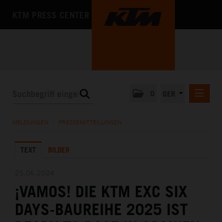
KTM PRESS CENTER
0
GER
PRESSEMITTEILUNGEN
MELDUNGEN
/
PRESSEMITTEILUNGEN
KTM MOTOHALL
TEXT
BILDER
MEDIA
DAS UNTERNEHMEN
25.06.2024
¡VAMOS! DIE KTM EXC SIX
DAYS-BAUREIHE 2025 IST