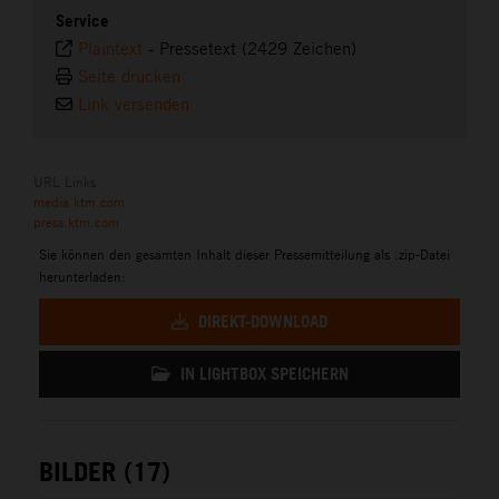
Service
Plaintext
-
Pressetext (2429 Zeichen)
Seite drucken
Link versenden
URL Links
media.ktm.com
press.ktm.com
Sie können den gesamten Inhalt dieser Pressemitteilung als .zip-Datei
herunterladen:
DIREKT-DOWNLOAD
IN LIGHTBOX SPEICHERN
BILDER (17)