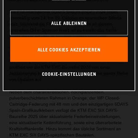
Die FIM International 6DAYS Enduro (ISDE) 2024 findet
planmäßig vom 14. bis 19. Oktober im spanischen Silleda
ALLE ABLEHNEN
statt. Während die FIM 6DAYS® Premiere an diesem
speziellen Ort in Spanien feiert, ist es bereits das fünfte
Event dieser Art, das in Spanien ausgetragen wird.
Wie die FIM 6DAYS®, so verspricht auch die KTM EXC SIX
ALLE COOKIES AKZEPTIEREN
DAYS-Baureihe 2025 eine adrenalingeladene Veranstaltung
von Anfang an. Die KTM EXC SIX DAYS-Baureihe 2025
profitiert wie die KTM EXC-Baureihe 2024 von einer
COOKIE-EINSTELLUNGEN
Aktualisierung bis zu 95 % und weist daher eine ganze Reihe
von Updates auf.
Neben dem charakteristischen, hochglänzenden,
pulverbeschichteten Rahmen in Orange, der WP Closed-
Cartridge-Federung mit 48 mm und den einzigartigen 6DAYS
Spain-Grafikaufklebern verfügt die KTM EXC SIX DAYS-
Baureihe 2025 über aktualisierte Federbeineinstellungen,
eine aktualisierte Kettenführung, sowie eine überarbeitete
Kraftstofftankrolle. Hinzu kommt das übliche Sortiment an
KTM EXC SIX DAYS-spezifischen Bauteilen.