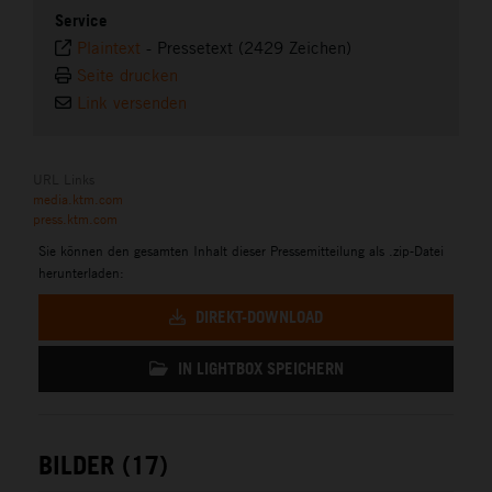
Service
Plaintext
-
Pressetext (2429 Zeichen)
Seite drucken
Link versenden
URL Links
media.ktm.com
press.ktm.com
Sie können den gesamten Inhalt dieser Pressemitteilung als .zip-Datei
herunterladen:
DIREKT-DOWNLOAD
IN LIGHTBOX SPEICHERN
BILDER (17)