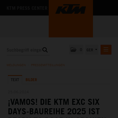
KTM PRESS CENTER
0
GER
PRESSEMITTEILUNGEN
MELDUNGEN
/
PRESSEMITTEILUNGEN
KTM MOTOHALL
TEXT
BILDER
MEDIA
DAS UNTERNEHMEN
25.06.2024
¡VAMOS! DIE KTM EXC SIX
DAYS-BAUREIHE 2025 IST