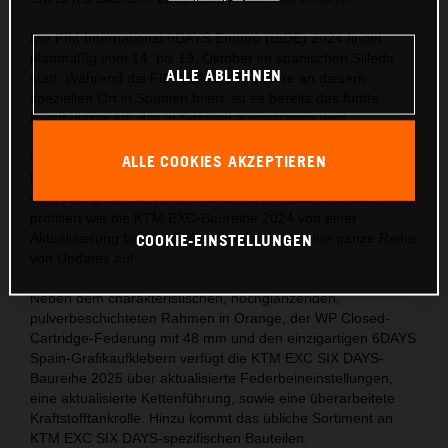
Die FIM International 6DAYS Enduro (ISDE) 2024 findet
planmäßig vom 14. bis 19. Oktober im spanischen Silleda
ALLE ABLEHNEN
statt. Während die FIM 6DAYS® Premiere an diesem
speziellen Ort in Spanien feiert, ist es bereits das fünfte
Event dieser Art, das in Spanien ausgetragen wird.
Wie die FIM 6DAYS®, so verspricht auch die KTM EXC SIX
ALLE COOKIES AKZEPTIEREN
DAYS-Baureihe 2025 eine adrenalingeladene Veranstaltung
von Anfang an. Die KTM EXC SIX DAYS-Baureihe 2025
profitiert wie die KTM EXC-Baureihe 2024 von einer
COOKIE-EINSTELLUNGEN
Aktualisierung bis zu 95 % und weist daher eine ganze Reihe
von Updates auf.
Neben dem charakteristischen, hochglänzenden,
pulverbeschichteten Rahmen in Orange, der WP Closed-
Cartridge-Federung mit 48 mm und den einzigartigen 6DAYS
Spain-Grafikaufklebern verfügt die KTM EXC SIX DAYS-
Baureihe 2025 über aktualisierte Federbeineinstellungen,
eine aktualisierte Kettenführung, sowie eine überarbeitete
Kraftstofftankrolle. Hinzu kommt das übliche Sortiment an
KTM EXC SIX DAYS-spezifischen Bauteilen.