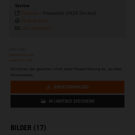
Service
Plaintext
-
Pressetext (2429 Zeichen)
Seite drucken
Link versenden
URL Links
media.ktm.com
press.ktm.com
Sie können den gesamten Inhalt dieser Pressemitteilung als .zip-Datei
herunterladen:
DIREKT-DOWNLOAD
IN LIGHTBOX SPEICHERN
BILDER (17)