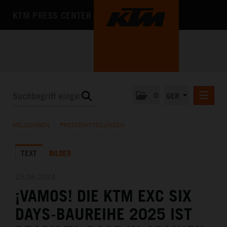
KTM PRESS CENTER
0
GER
PRESSEMITTEILUNGEN
MELDUNGEN
/
PRESSEMITTEILUNGEN
KTM MOTOHALL
TEXT
BILDER
MEDIA
DAS UNTERNEHMEN
25.06.2024
¡VAMOS! DIE KTM EXC SIX
DAYS-BAUREIHE 2025 IST