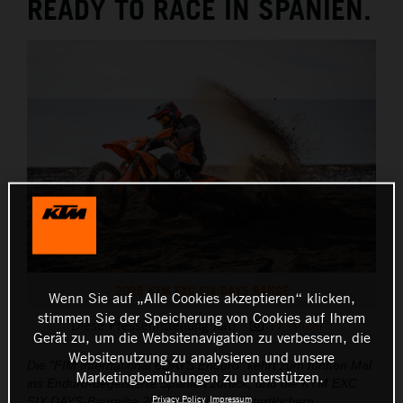
READY TO RACE IN SPANIEN.
2025 KTM EXC SIX DAYS RANGE
Wenn Sie auf „Alle Cookies akzeptieren“ klicken,
stimmen Sie der Speicherung von Cookies auf Ihrem
Diese Pressemitteilung hat:
17 Bilder
Gerät zu, um die Websitenavigation zu verbessern, die
Websitenutzung zu analysieren und unsere
Die "FIM International 6DAYS Enduro" kehrt zum fünften Mal
Marketingbemühungen zu unterstützen.
ins Enduro-begeisterte Spanien zurück, und die KTM EXC
Privacy Policy
Impressum
SIX DAYS-Baureihe 2025 steht in den Startlöchern.