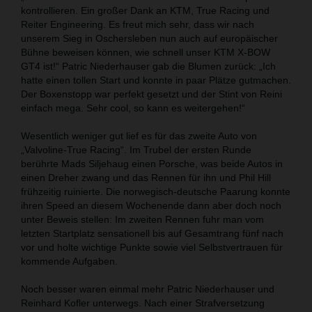
kontrollieren. Ein großer Dank an KTM, True Racing und
Reiter Engineering. Es freut mich sehr, dass wir nach
unserem Sieg in Oschersleben nun auch auf europäischer
Bühne beweisen können, wie schnell unser KTM X-BOW
GT4 ist!“ Patric Niederhauser gab die Blumen zurück: „Ich
hatte einen tollen Start und konnte in paar Plätze gutmachen.
Der Boxenstopp war perfekt gesetzt und der Stint von Reini
einfach mega. Sehr cool, so kann es weitergehen!“
Wesentlich weniger gut lief es für das zweite Auto von
„Valvoline-True Racing“. Im Trubel der ersten Runde
berührte Mads Siljehaug einen Porsche, was beide Autos in
einen Dreher zwang und das Rennen für ihn und Phil Hill
frühzeitig ruinierte. Die norwegisch-deutsche Paarung konnte
ihren Speed an diesem Wochenende dann aber doch noch
unter Beweis stellen: Im zweiten Rennen fuhr man vom
letzten Startplatz sensationell bis auf Gesamtrang fünf nach
vor und holte wichtige Punkte sowie viel Selbstvertrauen für
kommende Aufgaben.
Noch besser waren einmal mehr Patric Niederhauser und
Reinhard Kofler unterwegs. Nach einer Strafversetzung