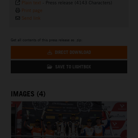
Plain text
-
Press release (4143 Characters)
Print page
Send link
Get all contents of this press release as .zip:
DIRECT DOWNLOAD
SAVE TO LIGHTBOX
IMAGES (4)