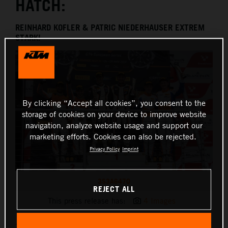
HATCH:
THE COMPANY
REINHARD KOFLER & PATRIC NIEDERHAUSER EXTREM
STARK!
By clicking “Accept all cookies”, you consent to the
storage of cookies on your device to improve website
navigation, analyze website usage and support our
marketing efforts. Cookies can also be rejected.
Privacy Policy
Imprint
3S3A6470
REJECT ALL
This press release has:
4 Images
- „True Racing“ holt sich in Brands Hatch den ersten Sieg der