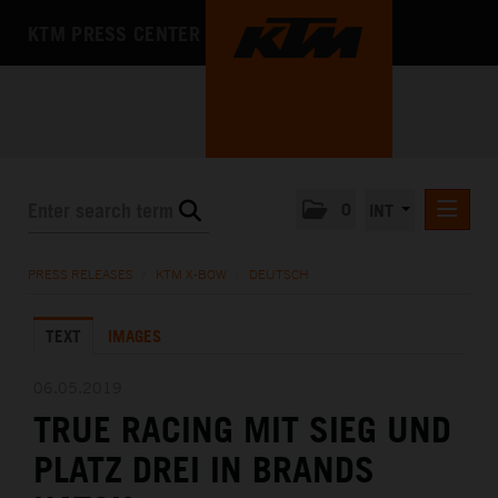
KTM PRESS CENTER
0
INT
PRESS RELEASES
PRESS RELEASES
/
KTM X-BOW
/
DEUTSCH
KTM RACING NEWSLETTER
TEXT
IMAGES
KTM X-BOW
DEUTSCH
06.05.2019
ENGLISH
TRUE RACING MIT SIEG UND
KTM MOTOHALL
PLATZ DREI IN BRANDS
MEDIA