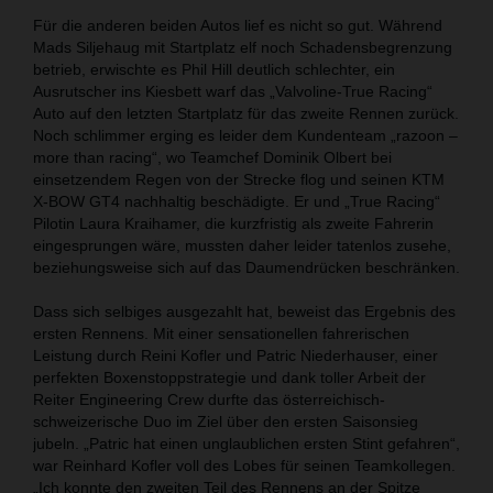
Für die anderen beiden Autos lief es nicht so gut. Während
Mads Siljehaug mit Startplatz elf noch Schadensbegrenzung
betrieb, erwischte es Phil Hill deutlich schlechter, ein
Ausrutscher ins Kiesbett warf das „Valvoline-True Racing“
Auto auf den letzten Startplatz für das zweite Rennen zurück.
Noch schlimmer erging es leider dem Kundenteam „razoon –
more than racing“, wo Teamchef Dominik Olbert bei
einsetzendem Regen von der Strecke flog und seinen KTM
X-BOW GT4 nachhaltig beschädigte. Er und „True Racing“
Pilotin Laura Kraihamer, die kurzfristig als zweite Fahrerin
eingesprungen wäre, mussten daher leider tatenlos zusehe,
beziehungsweise sich auf das Daumendrücken beschränken.
Dass sich selbiges ausgezahlt hat, beweist das Ergebnis des
ersten Rennens. Mit einer sensationellen fahrerischen
Leistung durch Reini Kofler und Patric Niederhauser, einer
perfekten Boxenstoppstrategie und dank toller Arbeit der
Reiter Engineering Crew durfte das österreichisch-
schweizerische Duo im Ziel über den ersten Saisonsieg
jubeln. „Patric hat einen unglaublichen ersten Stint gefahren“,
war Reinhard Kofler voll des Lobes für seinen Teamkollegen.
„Ich konnte den zweiten Teil des Rennens an der Spitze