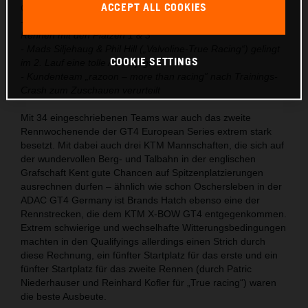
ACCEPT ALL COOKIES
GT4 European Series Saison
- Reinhard Kofler und Patric Niederhauser glänzen in beiden
Rennen mit den Plätzen 1 & 3
- Mads Siljehaug & Phil Hill („Valvoline-True Racing“) gelingt
COOKIE SETTINGS
im 2. Lauf eine tolle Aufholjagd
- Kundenteam „razoon – more than racing” nach Trainings-
Crash zum Zuschauen verurteilt
Mit 34 eingeschriebenen Teams war auch das zweite
Rennwochenende der GT4 European Series extrem stark
besetzt. Mit dabei auch drei KTM Mannschaften, die sich auf
der wundervollen Berg- und Talbahn in der englischen
Grafschaft Kent gute Chancen auf Spitzenplatzierungen
ausrechnen durfen – ähnlich wie schon Oschersleben in der
ADAC GT4 Germany ist Brands Hatch ebenso eine der
Rennstrecken, die dem KTM X-BOW GT4 entgegenkommen.
Extrem schwierige und wechselhafte Witterungsbedingungen
machten in den Qualifyings allerdings einen Strich durch
diese Rechnung, ein fünfter Startplatz für das erste und ein
fünfter Startplatz für das zweite Rennen (durch Patric
Niederhauser und Reinhard Kofler für „True racing“) waren
die beste Ausbeute.