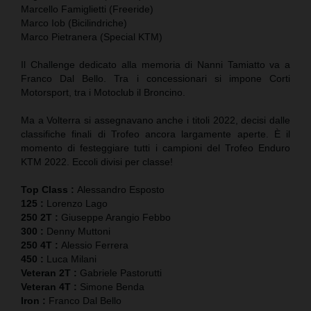
Marcello Famiglietti (Freeride)
Marco Iob (Bicilindriche)
Marco Pietranera (Special KTM)
Il Challenge dedicato alla memoria di Nanni Tamiatto va a
Franco Dal Bello. Tra i concessionari si impone Corti
Motorsport, tra i Motoclub il Broncino.
Ma a Volterra si assegnavano anche i titoli 2022, decisi dalle
classifiche finali di Trofeo ancora largamente aperte. È il
momento di festeggiare tutti i campioni del Trofeo Enduro
KTM 2022. Eccoli divisi per classe!
Top Class :
Alessandro Esposto
125 :
Lorenzo Lago
250 2T :
Giuseppe Arangio Febbo
300 :
Denny Muttoni
250 4T :
Alessio Ferrera
450 :
Luca Milani
Veteran 2T :
Gabriele Pastorutti
Veteran 4T :
Simone Benda
Iron :
Franco Dal Bello