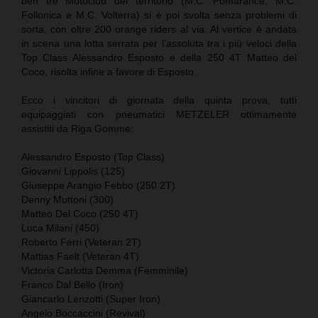
ben tre Motoclub del territorio (M.C. Pomarance, M.C.
Follonica e M.C. Volterra) si è poi svolta senza problemi di
sorta, con oltre 200 orange riders al via. Al vertice è andata
in scena una lotta serrata per l’assoluta tra i più veloci della
Top Class Alessandro Esposto e della 250 4T Matteo del
Coco, risolta infine a favore di Esposto.
Ecco i vincitori di giornata della quinta prova, tutti
equipaggiati con pneumatici METZELER ottimamente
assistiti da Riga Gomme:
Alessandro Esposto (Top Class)
Giovanni Lippolis (125)
Giuseppe Arangio Febbo (250 2T)
Denny Muttoni (300)
Matteo Del Coco (250 4T)
Luca Milani (450)
Roberto Ferri (Veteran 2T)
Mattias Faelt (Veteran 4T)
Victoria Carlotta Demma (Femminile)
Franco Dal Bello (Iron)
Giancarlo Lenzotti (Super Iron)
Angelo Boccaccini (Revival)