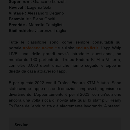
Super Iron :
Giancarlo Lenzotti
Revival :
Eugenio Sala
Vintage :
Alessandro Degano
Femminile :
Elena Ghelfi
Freeride :
Marcello Famiglietti
Bicilindriche :
Lorenzo Traglio
Tutte le classifiche sono come sempre consultabili sul
portale
trofeoenduroktm.it
e sul sito
enduro.ficr.it
. L’app Whip
LIVE, una delle grandi novità introdotte quest’anno, ha
monitorato 180 partenti del Trofeo Enduro KTM a Volterra,
con oltre 8.000 utenti unici che hanno seguito le tappe in
diretta da casa attraverso l’app.
E per questo 2022 con il Trofeo Enduro KTM è tutto. Sono
state cinque tappe ricche di emozioni, imprevisti, agonismo e
divertimento. L’appuntamento è per il 2023, con un’edizione
ancora una volta ricca di novità alle quali lo staff più Ready
To Race dell’enduro sta già alacremente lavorando. A presto!
Service