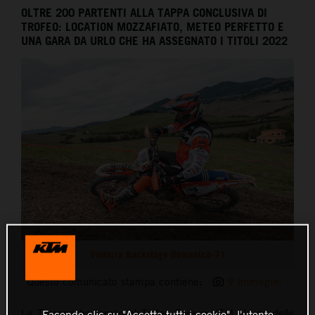
OLTRE 200 PARTENTI ALLA TAPPA CONCLUSIVA DI
TROFEO: LOCATION MOZZAFIATO, METEO PERFETTO E
UNA GARA DA URLO CHE HA ASSEGNATO I TITOLI 2022
Volterra Backstage Domenica-71
Questo comunicato stampa contiene:
9 Immagini
La Toscana ha fornito al Trofeo Enduro KTM alcune delle
Facendo clic su "Accetta tutti i cookie", l'utente