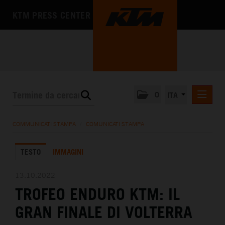
KTM PRESS CENTER
0
ITA
COMUNICATI STAMPA
COMMUNICATI STAMPA
/
COMUNICATI STAMPA
MEDIA
TESTO
IMMAGINI
L'AZIENDA
13.10.2022
TROFEO ENDURO KTM: IL
GRAN FINALE DI VOLTERRA