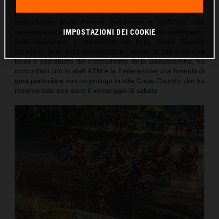
compito di accogliere e far divertire in gara l’elevatissimo
numero di partenti – ben oltre i 400 considerando i
concomitanti Trofei Enduro Husqvarna e GASGAS. Per
IMPOSTAZIONI DEI COOKIE
consentire un regolare e ovviamente competitivo svolgimento
delle operazioni, il presidente del M.C. Titano Simone
Saraceni, forte della collaborazione anche di altri motoclub
locali e soprattutto del crossodromo della Baldasserona, ha
concordato con lo staff KTM e la Federazione una formula di
gara particolare con un prologo in stile Cross Country che ha
movimentato non poco il pomeriggio di sabato.