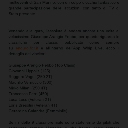
multieventi di San Marino, con un colpo d'occhio fantastico e
grande partecipazione delle istituzioni con tanto di TV di
Stato presente.
Venendo alla gara, l’assoluta è andata ancora una volta al
velocissimo Giuseppe Arangio Febbo; per quanto riguarda le
classifiche per classe, pubblicate come sempre
su
enduro.ficr.it
e all’interno dell’App Whip Live, ecco il
dettaglio dei vincitori:
Giuseppe Arangio Febbo (Top Class)
Giovanni Lippolis (125)
Ruggero Vagni (250 2T)
Maurilio Vernuccio (300)
Mirko Milani (250 4T)
Francesco Ferri (450)
Luca Loss (Veteran 2T)
Loris Bresolin (Veteran 4T)
Gerardina Calandra (Femminile)
Ben 7 delle 9 classi premiate sono state vinte da piloti che
calzavano gomme Metzeler, e che hanno come sempre