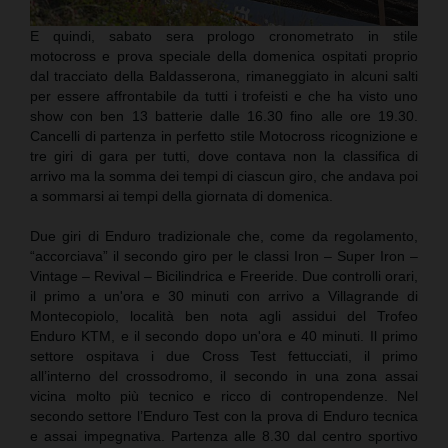
E quindi, sabato sera prologo cronometrato in stile
motocross e prova speciale della domenica ospitati proprio
dal tracciato della Baldasserona, rimaneggiato in alcuni salti
per essere affrontabile da tutti i trofeisti e che ha visto uno
show con ben 13 batterie dalle 16.30 fino alle ore 19.30.
Cancelli di partenza in perfetto stile Motocross ricognizione e
tre giri di gara per tutti, dove contava non la classifica di
arrivo ma la somma dei tempi di ciascun giro, che andava poi
a sommarsi ai tempi della giornata di domenica.
Due giri di Enduro tradizionale che, come da regolamento,
“accorciava” il secondo giro per le classi Iron – Super Iron –
Vintage – Revival – Bicilindrica e Freeride. Due controlli orari,
il primo a un'ora e 30 minuti con arrivo a Villagrande di
Montecopiolo, località ben nota agli assidui del Trofeo
Enduro KTM, e il secondo dopo un'ora e 40 minuti. Il primo
settore ospitava i due Cross Test fettucciati, il primo
all’interno del crossodromo, il secondo in una zona assai
vicina molto più tecnico e ricco di contropendenze. Nel
secondo settore l’Enduro Test con la prova di Enduro tecnica
e assai impegnativa. Partenza alle 8.30 dal centro sportivo