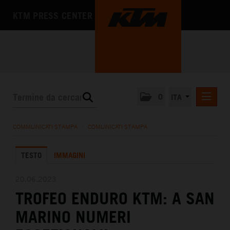
KTM PRESS CENTER
0
ITA
COMUNICATI STAMPA
COMMUNICATI STAMPA
/
COMUNICATI STAMPA
MEDIA
TESTO
IMMAGINI
L'AZIENDA
20.06.2023
TROFEO ENDURO KTM: A SAN
MARINO NUMERI