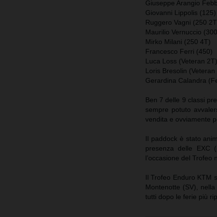
Giuseppe Arangio Febb
Giovanni Lippolis (125)
Ruggero Vagni (250 2T
Maurilio Vernuccio (300
Mirko Milani (250 4T)
Francesco Ferri (450)
Luca Loss (Veteran 2T
Loris Bresolin (Veteran
Gerardina Calandra (F
Ben 7 delle 9 classi p
sempre potuto avvaler
vendita e ovviamente pe
Il paddock è stato an
presenza delle EXC (
l’occasione del Trofeo 
Il Trofeo Enduro KTM s
Montenotte (SV), nella 
tutti dopo le ferie più