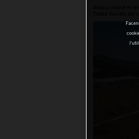
Ancora record in ter
Trofeo baciata dal s
Facend
cookie
l'ut