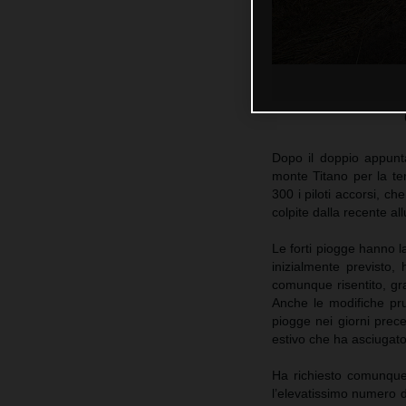
Dopo il doppio appunt
monte Titano per la te
300 i piloti accorsi, ch
colpite dalla recente al
Le forti piogge hanno l
inizialmente previsto
comunque risentito, graz
Anche le modifiche prud
piogge nei giorni prec
estivo che ha asciugato 
Ha richiesto comunque t
l’elevatissimo numero d