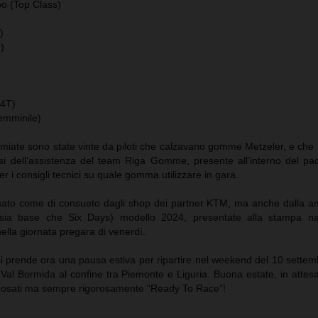
o (Top Class)
)
)
)
 4T)
emminile)
remiate sono state vinte da piloti che calzavano gomme Metzeler, e ch
si dell’assistenza del team Riga Gomme, presente all'interno del pa
r i consigli tecnici su quale gomma utilizzare in gara.
imato come di consueto dagli shop dei partner KTM, ma anche dalla a
sia base che Six Days) modello 2024, presentate alla stampa na
nella giornata pregara di venerdì.
i prende ora una pausa estiva per ripartire nel weekend del 10 settem
Val Bormida al confine tra Piemonte e Liguria. Buona estate, in attesa 
 riposati ma sempre rigorosamente “Ready To Race”!