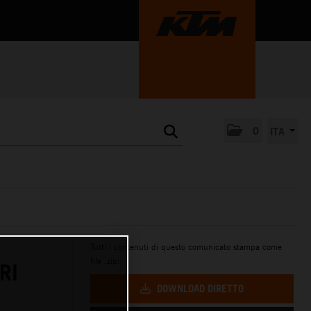
0
ITA
Tutti i contenuti di questo comunicato stampa come
file .zip:
RI
DOWNLOAD DIRETTO