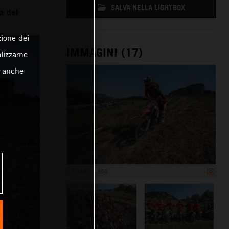
SALVA NELLA LIGHTBOX
a del
zione dei
IMMAGINI (17)
alizzarne
o anche
2 048 x 1 366