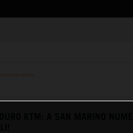
COMUNICATI STAMPA
DURO KTM: A SAN MARINO NUME
LI!