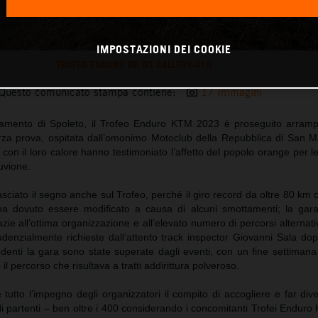
IMPOSTAZIONI DEI COOKIE
TROFEO ENDURO RD 03 GALLERY-410
Questo comunicato stampa contiene:
17 Immagini
amento di Spoleto, il Trofeo Enduro KTM 2023 è proseguito arramp
rza prova, ospitata dall’omonimo Motoclub della Repubblica di San M
e con il loro calore hanno testimoniato l’affetto del popolo orange per l
luvione.
asciato il segno anche sul Trofeo, perché il giro record da oltre 80 km 
, ha dovuto essere modificato a causa di alcuni smottamenti; la ga
ie all’ottima organizzazione e all’elevato numero di percorsi alternativi
enzialmente richieste dall’attento track inspector Giovanni Sala dopo
edenti la gara sono state superate dagli eventi, con un fine settiman
il percorso che risultava a tratti addirittura polveroso.
utto l’impegno degli organizzatori il compito di accogliere e far dive
i partenti – ben oltre i 400 considerando i concomitanti Trofei Endur