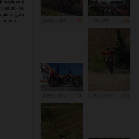
l presidente
prattutto del
mula di gara
i sabato.
2 048 x 1 366
1 280 x 855
2 048 x 1 366
1 366 x 2 048