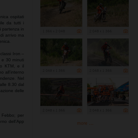
ica ospitati
le da tutti i
i partenza in
1 366 x 2 048
2 048 x 1 366
 di arrivo ma
enica.
classi Iron –
a e 30 minuti
ro KTM, e il
2 048 x 1 366
2 048 x 1 366
o all’interno
endenze. Nel
alle 8.30 dal
pazione delle
2 048 x 1 366
2 048 x 1 366
o Febbo; per
erno dell’App
more ...