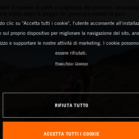
mini di numero di piloti e lunghezza del percorso: terza tapp
ole estivo dopo le piogge dei giorni precedenti la gara
o clic su "Accetta tutti i cookie", l'utente acconsente all'installa
 sul proprio dispositivo per migliorare la navigazione del sito, an
ilizzo e supportare le nostre attività di marketing. I cookie posson
essere rifiutati.
Privacy Policy
Colophon
RIFIUTA TUTTO
ACCETTA TUTTI I COOKIE