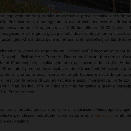
prologo cronometrato in stile motocross e prova speciale della domen
ella Baldasserona, rimaneggiato in alcuni salti per essere affrontabi
 uno show con ben 13 batterie dalle 16.30 fino alle ore 19.30. Cancelli d
 ricognizione e tre giri di gara per tutti, dove contava non la classifica
ciascun giro, che andava poi a sommarsi ai tempi della giornata di dom
izionale che, come da regolamento, “accorciava” il secondo giro per le 
Revival – Bicilindrica e Freeride. Due controlli orari, il primo a un'or
nde di Montecopiolo, località ben nota agli assidui del Trofeo Endu
0 minuti. Il primo settore ospitava i due Cross Test fettucciati, il prim
condo in una zona assai vicina molto più tecnico e ricco di controp
ro Test con la prova di Enduro tecnica e assai impegnativa. Partenza 
enti di San Marino, con un colpo d'occhio fantastico e grande parteci
 TV di Stato presente.
assoluta è andata ancora una volta al velocissimo Giuseppe Arangi
assifiche per classe, pubblicate come sempre su
enduro.ficr.it
e all’int
lio dei vincitori: