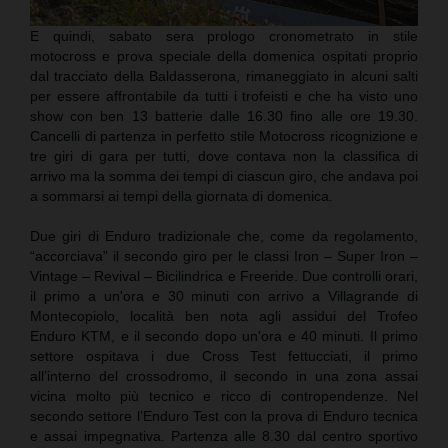
E quindi, sabato sera prologo cronometrato in stile
motocross e prova speciale della domenica ospitati proprio
dal tracciato della Baldasserona, rimaneggiato in alcuni salti
per essere affrontabile da tutti i trofeisti e che ha visto uno
show con ben 13 batterie dalle 16.30 fino alle ore 19.30.
Cancelli di partenza in perfetto stile Motocross ricognizione e
tre giri di gara per tutti, dove contava non la classifica di
arrivo ma la somma dei tempi di ciascun giro, che andava poi
a sommarsi ai tempi della giornata di domenica.
Due giri di Enduro tradizionale che, come da regolamento,
“accorciava” il secondo giro per le classi Iron – Super Iron –
Vintage – Revival – Bicilindrica e Freeride. Due controlli orari,
il primo a un'ora e 30 minuti con arrivo a Villagrande di
Montecopiolo, località ben nota agli assidui del Trofeo
Enduro KTM, e il secondo dopo un'ora e 40 minuti. Il primo
settore ospitava i due Cross Test fettucciati, il primo
all’interno del crossodromo, il secondo in una zona assai
vicina molto più tecnico e ricco di contropendenze. Nel
secondo settore l’Enduro Test con la prova di Enduro tecnica
e assai impegnativa. Partenza alle 8.30 dal centro sportivo