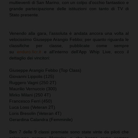
multieventi di San Marino, con un colpo d'occhio fantastico e
grande partecipazione delle istituzioni con tanto di TV di
Stato presente.
Venendo alla gara, l’assoluta è andata ancora una volta al
velocissimo Giuseppe Arangio Febbo; per quanto riguarda le
classifiche per classe, pubblicate come sempre
su
enduro.ficr.it
e all’interno dell’App Whip Live, ecco il
dettaglio dei vincitori:
Giuseppe Arangio Febbo (Top Class)
Giovanni Lippolis (125)
Ruggero Vagni (250 2T)
Maurilio Vernuccio (300)
Mirko Milani (250 4T)
Francesco Ferri (450)
Luca Loss (Veteran 2T)
Loris Bresolin (Veteran 4T)
Gerardina Calandra (Femminile)
Ben 7 delle 9 classi premiate sono state vinte da piloti che
calzavano gomme Metzeler, e che hanno come sempre