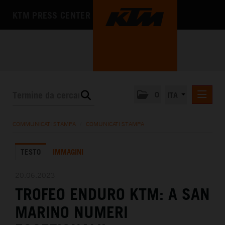
KTM PRESS CENTER
0
ITA
COMUNICATI STAMPA
COMMUNICATI STAMPA
/
COMUNICATI STAMPA
MEDIA
TESTO
IMMAGINI
L'AZIENDA
20.06.2023
TROFEO ENDURO KTM: A SAN
MARINO NUMERI