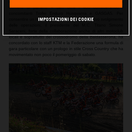
compito di accogliere e far divertire in gara l’elevatissimo
numero di partenti – ben oltre i 400 considerando i
concomitanti Trofei Enduro Husqvarna e GASGAS. Per
IMPOSTAZIONI DEI COOKIE
consentire un regolare e ovviamente competitivo svolgimento
delle operazioni, il presidente del M.C. Titano Simone
Saraceni, forte della collaborazione anche di altri motoclub
locali e soprattutto del crossodromo della Baldasserona, ha
concordato con lo staff KTM e la Federazione una formula di
gara particolare con un prologo in stile Cross Country che ha
movimentato non poco il pomeriggio di sabato.