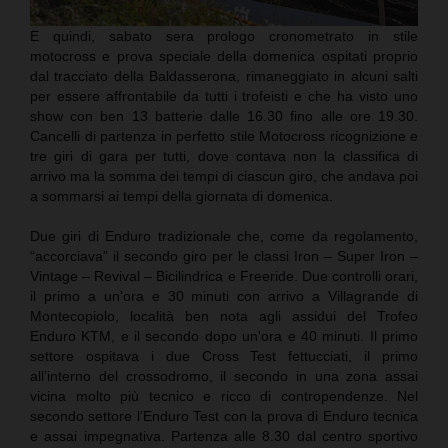
E quindi, sabato sera prologo cronometrato in stile
motocross e prova speciale della domenica ospitati proprio
dal tracciato della Baldasserona, rimaneggiato in alcuni salti
per essere affrontabile da tutti i trofeisti e che ha visto uno
show con ben 13 batterie dalle 16.30 fino alle ore 19.30.
Cancelli di partenza in perfetto stile Motocross ricognizione e
tre giri di gara per tutti, dove contava non la classifica di
arrivo ma la somma dei tempi di ciascun giro, che andava poi
a sommarsi ai tempi della giornata di domenica.
Due giri di Enduro tradizionale che, come da regolamento,
“accorciava” il secondo giro per le classi Iron – Super Iron –
Vintage – Revival – Bicilindrica e Freeride. Due controlli orari,
il primo a un'ora e 30 minuti con arrivo a Villagrande di
Montecopiolo, località ben nota agli assidui del Trofeo
Enduro KTM, e il secondo dopo un'ora e 40 minuti. Il primo
settore ospitava i due Cross Test fettucciati, il primo
all’interno del crossodromo, il secondo in una zona assai
vicina molto più tecnico e ricco di contropendenze. Nel
secondo settore l’Enduro Test con la prova di Enduro tecnica
e assai impegnativa. Partenza alle 8.30 dal centro sportivo