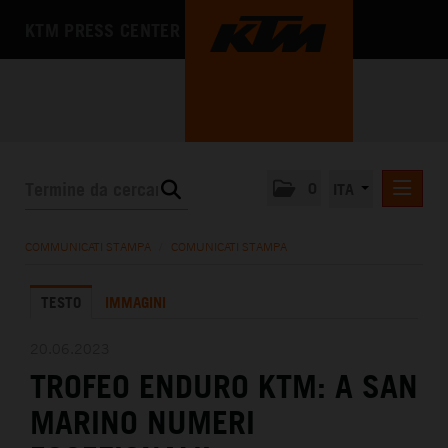
KTM PRESS CENTER
0
ITA
COMUNICATI STAMPA
COMMUNICATI STAMPA
/
COMUNICATI STAMPA
MEDIA
TESTO
IMMAGINI
L'AZIENDA
20.06.2023
TROFEO ENDURO KTM: A SAN
MARINO NUMERI