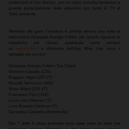
multieventi di San Marino, con un colpo d'occhio fantastico e
grande partecipazione delle istituzioni con tanto di TV di
Stato presente.
Venendo alla gara, l’assoluta è andata ancora una volta al
velocissimo Giuseppe Arangio Febbo; per quanto riguarda le
classifiche per classe, pubblicate come sempre
su
enduro.ficr.it
e all’interno dell’App Whip Live, ecco il
dettaglio dei vincitori:
Giuseppe Arangio Febbo (Top Class)
Giovanni Lippolis (125)
Ruggero Vagni (250 2T)
Maurilio Vernuccio (300)
Mirko Milani (250 4T)
Francesco Ferri (450)
Luca Loss (Veteran 2T)
Loris Bresolin (Veteran 4T)
Gerardina Calandra (Femminile)
Ben 7 delle 9 classi premiate sono state vinte da piloti che
calzavano gomme Metzeler, e che hanno come sempre