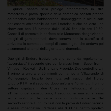
E quindi, sabato sera prologo cronometrato in stile
motocross e prova speciale della domenica ospitati proprio
dal tracciato della Baldasserona, rimaneggiato in alcuni salti
per essere affrontabile da tutti i trofeisti e che ha visto uno
show con ben 13 batterie dalle 16.30 fino alle ore 19.30.
Cancelli di partenza in perfetto stile Motocross ricognizione e
tre giri di gara per tutti, dove contava non la classifica di
arrivo ma la somma dei tempi di ciascun giro, che andava poi
a sommarsi ai tempi della giornata di domenica.
Due giri di Enduro tradizionale che, come da regolamento,
“accorciava” il secondo giro per le classi Iron – Super Iron –
Vintage – Revival – Bicilindrica e Freeride. Due controlli orari,
il primo a un'ora e 30 minuti con arrivo a Villagrande di
Montecopiolo, località ben nota agli assidui del Trofeo
Enduro KTM, e il secondo dopo un'ora e 40 minuti. Il primo
settore ospitava i due Cross Test fettucciati, il primo
all’interno del crossodromo, il secondo in una zona assai
vicina molto più tecnico e ricco di contropendenze. Nel
secondo settore l’Enduro Test con la prova di Enduro tecnica
e assai impegnativa. Partenza alle 8.30 dal centro sportivo