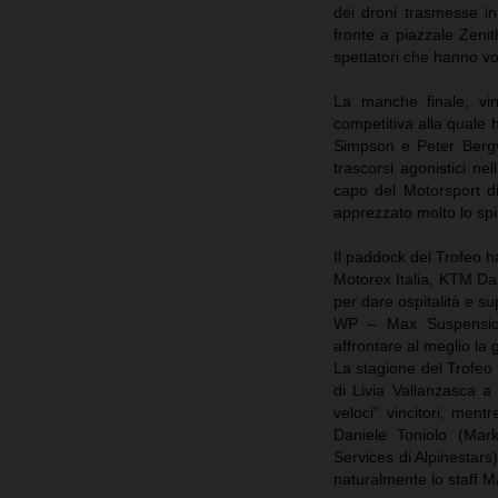
dei droni trasmesse in
fronte a piazzale Zeni
spettatori che hanno vo
La manche finale, vi
competitiva alla quale 
Simpson e Peter Bergval
trascorsi agonistici nel
capo del Motorsport di
apprezzato molto lo spi
Il paddock del Trofeo h
Motorex Italia, KTM Dal
per dare ospitalità e su
WP – Max Suspension h
affrontare al meglio la 
La stagione del Trofeo
di Livia Vallanzasca a 
veloci” vincitori, men
Daniele Toniolo (Mar
Services di Alpinestars
naturalmente lo staff M