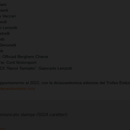
iani
ianti
o Vaccari
andi
o Lenzotti
trelli
tti
Simonelli
ob
: Offroad Berghem Chieve
e: Corti Motorsport
 “Nanni Tamiatto”: Giancarlo Lenzotti
appuntamento al 2022, con la diciassettesima edizione del Trofeo End
rofeoenduroktm.com
municato stampa (5024 caratteri)
nto