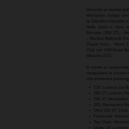
Venendo ai risultati del
Montanari, invitato d’
la Classifica Assoluta 
Nelle classi si sono r
Moroder (300 2T) – Al
– Martina Beltrandi (Fe
(Super Iron) – Mario Za
Club per l’Off-Road Be
Albavilla (CO).
In merito al campionato,
conquistare la corona 
che domenica pomeriggio
125: Lorenzo De Bi
250 2T: Lorenzo Pe
250 4T: Alessandro
300: Alessandro Ra
Oltre 250 4T: Carlo 
Femminile: Martina
Top Class: Alessan
Under 18: Lorenzo 