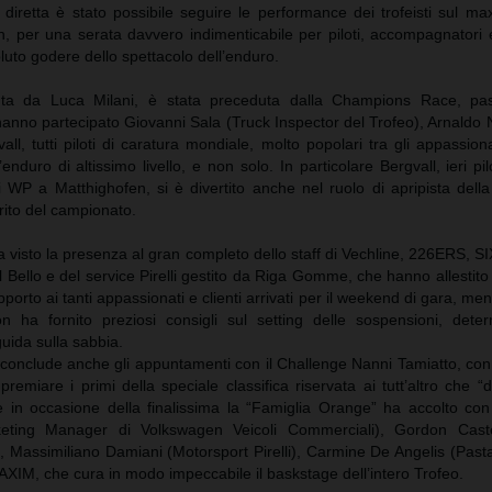
 diretta è stato possibile seguire le performance dei trofeisti sul m
th, per una serata davvero indimenticabile per piloti, accompagnatori
luto godere dello spettacolo dell’enduro.
nta da Luca Milani, è stata preceduta dalla Champions Race, pas
hanno partecipato Giovanni Sala (Truck Inspector del Trofeo), Arnaldo N
l, tutti piloti di caratura mondiale, molto popolari tra gli appassiona
l’enduro di altissimo livello, e non solo. In particolare Bergvall, ieri pi
 WP a Matthighofen, si è divertito anche nel ruolo di apripista dell
rito del campionato.
a visto la presenza al gran completo dello staff di Vechline, 226ERS, S
 Bello e del service Pirelli gestito da Riga Gomme, che hanno allestito 
pporto ai tanti appassionati e clienti arrivati per il weekend di gara, men
a fornito preziosi consigli sul setting delle sospensioni, dete
guida sulla sabbia.
 conclude anche gli appuntamenti con il Challenge Nanni Tamiatto, con
premiare i primi della speciale classifica riservata ai tutt’altro che 
tre in occasione della finalissima la “Famiglia Orange” ha accolto co
keting Manager di Volkswagen Veicoli Commerciali), Gordon Caste
), Massimiliano Damiani (Motorsport Pirelli), Carmine De Angelis (Past
AXIM, che cura in modo impeccabile il baskstage dell’intero Trofeo.