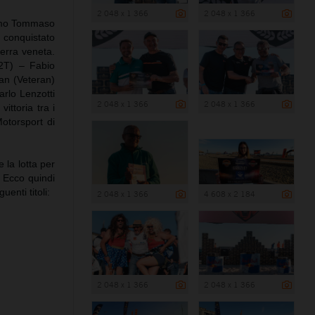
2 048 x 1 366
2 048 x 1 366
issimo Tommaso
a conquistato
terra veneta.
 2T) – Fabio
an (Veteran)
arlo Lenzotti
2 048 x 1 366
2 048 x 1 366
ittoria tra i
otorsport di
 la lotta per
. Ecco quindi
enti titoli:
2 048 x 1 366
4 608 x 2 184
2 048 x 1 366
2 048 x 1 366