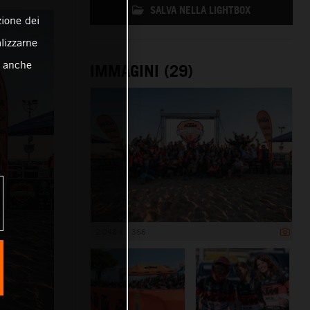
SALVA NELLA LIGHTBOX
zione dei
alizzarne
o anche
IMMAGINI (29)
2 048 x 1 366