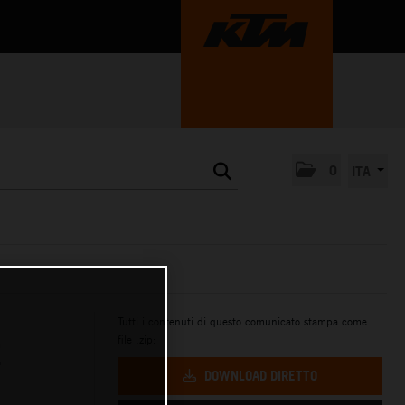
0
ITA
Tutti i contenuti di questo comunicato stampa come
file .zip:
E
DOWNLOAD DIRETTO