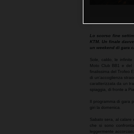
Lo scorso fine setti
KTM. Un finale davve
un weekend di gara ca
Sole, caldo, le infini
Moto Club BB1 e del s
finalissima del Trofeo 
di un’accoglienza straor
caratterizzata da un tr
spiaggia, di fronte a Pi
Il programma di gara pr
giri la domenica.
Sabato sera, al calare 
che si sono confrontat
leggermente accorciato 