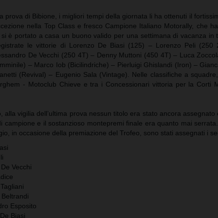
la prova di Bibione, i migliori tempi della giornata li ha ottenuti il fort
eccezione nella Top Class e fresco Campione Italiano Motorally, che h
e si è portato a casa un buono valido per una settimana di vacanza in 
egistrate le vittorie di Lorenzo De Biasi (125) – Lorenzo Peli (250
essandro De Vecchi (250 4T) – Denny Muttoni (450 4T) – Luca Zoccol
mminile) – Marco Iob (Bicilindriche) – Pierluigi Ghislandi (Iron) – Gianc
netti (Revival) – Eugenio Sala (Vintage). Nelle classifiche a squadre, v
rghem - Motoclub Chieve e tra i Concessionari vittoria per la Corti M
 alla vigilia dell’ultima prova nessun titolo era stato ancora assegnato e
di campione e il sostanzioso montepremi finale era quanto mai serrata
, in occasione della premiazione del Trofeo, sono stati assegnati i segu
asi
li
 De Vecchi
dice
Tagliani
 Beltrandi
dro Esposito
De Biasi