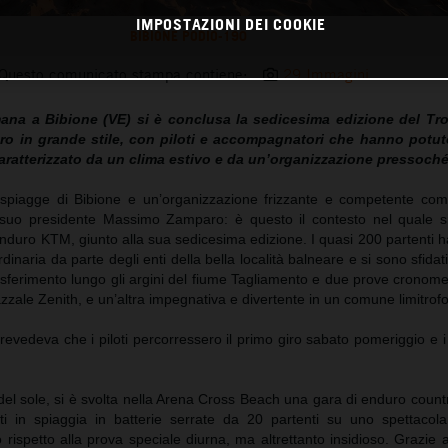
IMPOSTAZIONI DEI COOKIE
BIBIONE PODIO-190
Questo comunicato stampa contiene:
29 Immagini
mana a Bibione (VE) si è conclusa la sedicesima edizione del Tr
ro in grande stile, con piloti e accompagnatori che hanno potut
ratterizzato da un clima estivo e da un’organizzazione pressoché 
te spiagge di Bibione e un’organizzazione frizzante e competente com
uo presidente Massimo Zamparo: è questo il contesto nel quale si
Enduro KTM, giunto alla sua sedicesima edizione. I quasi 200 partenti
dinaria da parte degli enti della bella località balneare e si sono sfidat
asferimento lungo gli argini del fiume Tagliamento e due prove cronome
azzale Zenith, e un’altra impegnativa e divertente in un comune limitrofo
evedeva che i piloti percorressero il primo giro sabato pomeriggio e i
del sole, si è svolta nella Arena Cross Beach una gara di enduro country
i in spiaggia in batterie serrate da 20 partenti su uno spettacolar
rispetto alla prova speciale diurna, ma altrettanto insidioso. Grazie 