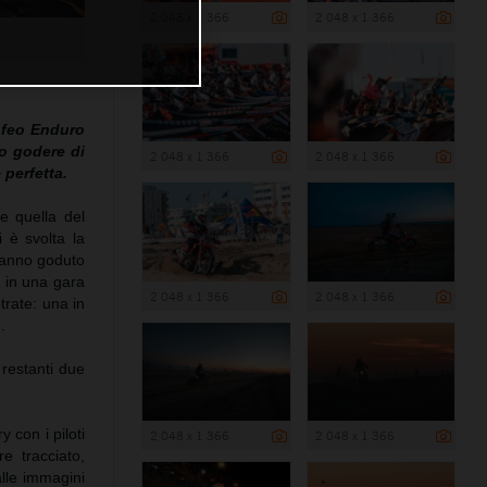
2 048 x 1 366
2 048 x 1 366
ofeo Enduro
o godere di
2 048 x 1 366
2 048 x 1 366
perfetta.
e quella del
 è svolta la
 hanno goduto
i in una gara
2 048 x 1 366
2 048 x 1 366
trate: una in
.
 restanti due
 con i piloti
2 048 x 1 366
2 048 x 1 366
e tracciato,
alle immagini