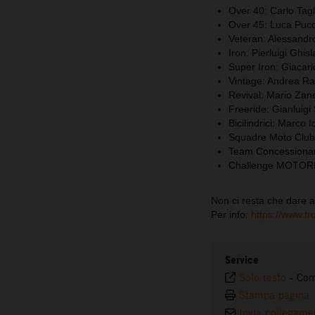
Over 40: Carlo Tagl
Over 45: Luca Pucc
Veteran: Alessandr
Iron: Pierluigi Ghisl
Super Iron: Giacarl
Vintage: Andrea Ras
Revival: Mario Zane
Freeride: Gianluigi 
Bicilindrici: Marco I
Squadre Moto Club
Team Concessionari
Challenge MOTOREX
Non ci resta che dare 
Per info:
https://www.t
Service
Solo testo
-
Com
Stampa pagina
Invia collegame