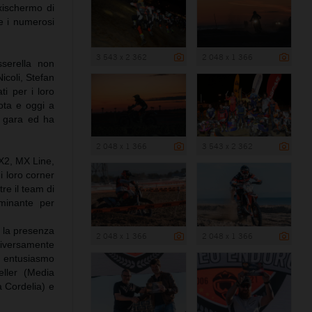
axischermo di
 e i numerosi
3 543 x 2 362
2 048 x 1 366
serella non
icoli, Stefan
ti per i loro
lota e oggi a
a gara ed ha
2 048 x 1 366
3 543 x 2 362
IX2, MX Line,
i loro corner
tre il team di
rminante per
 la presenza
2 048 x 1 366
2 048 x 1 366
“diversamente
n entusiasmo
ller (Media
a Cordelia) e