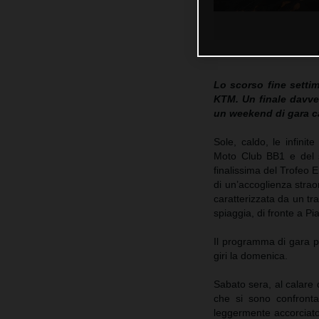
Lo scorso fine setti
KTM. Un finale davve
un weekend di gara ca
Sole, caldo, le infini
Moto Club BB1 e del s
finalissima del Trofeo 
di un’accoglienza straor
caratterizzata da un tr
spiaggia, di fronte a Pi
Il programma di gara pr
giri la domenica.
Sabato sera, al calare 
che si sono confrontat
leggermente accorciato 