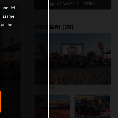
SALVA NELLA LIGHTBOX
zione dei
alizzarne
o anche
IMMAGINI (29)
2 048 x 1 366