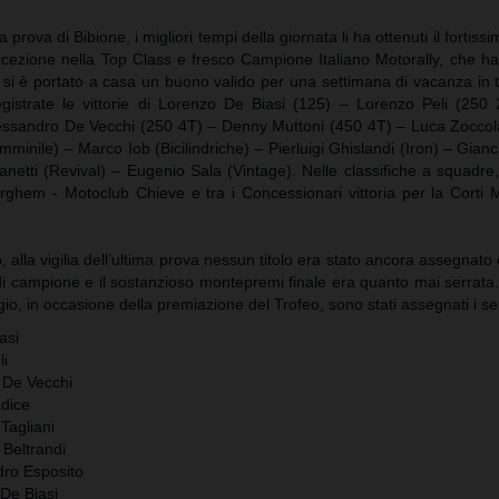
la prova di Bibione, i migliori tempi della giornata li ha ottenuti il fort
eccezione nella Top Class e fresco Campione Italiano Motorally, che h
e si è portato a casa un buono valido per una settimana di vacanza in 
egistrate le vittorie di Lorenzo De Biasi (125) – Lorenzo Peli (250
essandro De Vecchi (250 4T) – Denny Muttoni (450 4T) – Luca Zoccol
mminile) – Marco Iob (Bicilindriche) – Pierluigi Ghislandi (Iron) – Gianc
netti (Revival) – Eugenio Sala (Vintage). Nelle classifiche a squadre, v
rghem - Motoclub Chieve e tra i Concessionari vittoria per la Corti M
 alla vigilia dell’ultima prova nessun titolo era stato ancora assegnato e
di campione e il sostanzioso montepremi finale era quanto mai serrata
, in occasione della premiazione del Trofeo, sono stati assegnati i segu
asi
li
 De Vecchi
dice
Tagliani
 Beltrandi
dro Esposito
De Biasi