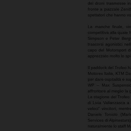
dei droni trasmesse in
fronte a piazzale Zeni
spettatori che hanno vo
La manche finale, vi
competitiva alla quale 
Simpson e Peter Bergval
trascorsi agonistici nel
capo del Motorsport di
apprezzato molto lo spi
Il paddock del Trofeo h
Motorex Italia, KTM Dal
per dare ospitalità e su
WP – Max Suspension h
affrontare al meglio la 
La stagione del Trofeo
di Livia Vallanzasca a 
veloci” vincitori, men
Daniele Toniolo (Mar
Services di Alpinestars
naturalmente lo staff M