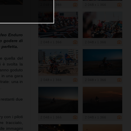
2 048 x 1 366
2 048 x 1 366
ofeo Enduro
o godere di
2 048 x 1 366
2 048 x 1 366
perfetta.
e quella del
 è svolta la
 hanno goduto
i in una gara
2 048 x 1 366
2 048 x 1 366
trate: una in
.
 restanti due
 con i piloti
2 048 x 1 366
2 048 x 1 366
e tracciato,
alle immagini