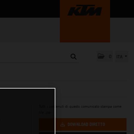
0
ITA
Tutti i contenuti di questo comunicato stampa come
file .zip:
E
DOWNLOAD DIRETTO