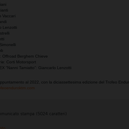
iani
ianti
o Vaccari
andi
o Lenzotti
trelli
tti
Simonelli
ob
: Offroad Berghem Chieve
e: Corti Motorsport
 “Nanni Tamiatto”: Giancarlo Lenzotti
appuntamento al 2022, con la diciassettesima edizione del Trofeo End
rofeoenduroktm.com
municato stampa (5024 caratteri)
nto