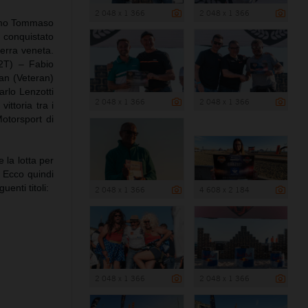
2 048 x 1 366
2 048 x 1 366
issimo Tommaso
a conquistato
terra veneta.
 2T) – Fabio
an (Veteran)
arlo Lenzotti
2 048 x 1 366
2 048 x 1 366
ittoria tra i
otorsport di
 la lotta per
. Ecco quindi
enti titoli:
2 048 x 1 366
4 608 x 2 184
2 048 x 1 366
2 048 x 1 366