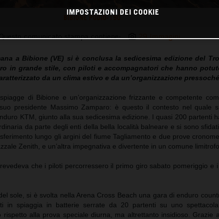
IMPOSTAZIONI DEI COOKIE
BIBIONE PODIO-190
Questo comunicato stampa contiene:
29 Immagini
mana a Bibione (VE) si è conclusa la sedicesima edizione del Tr
ro in grande stile, con piloti e accompagnatori che hanno potut
ratterizzato da un clima estivo e da un’organizzazione pressoché 
te spiagge di Bibione e un’organizzazione frizzante e competente com
uo presidente Massimo Zamparo: è questo il contesto nel quale si
Enduro KTM, giunto alla sua sedicesima edizione. I quasi 200 partenti
dinaria da parte degli enti della bella località balneare e si sono sfidat
asferimento lungo gli argini del fiume Tagliamento e due prove cronome
azzale Zenith, e un’altra impegnativa e divertente in un comune limitrofo
evedeva che i piloti percorressero il primo giro sabato pomeriggio e i
del sole, si è svolta nella Arena Cross Beach una gara di enduro country
i in spiaggia in batterie serrate da 20 partenti su uno spettacolar
rispetto alla prova speciale diurna, ma altrettanto insidioso. Grazie 