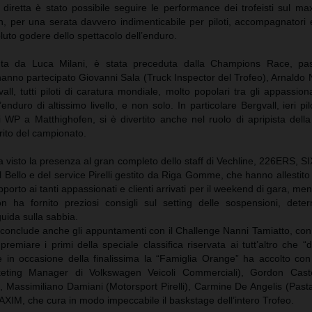
 diretta è stato possibile seguire le performance dei trofeisti sul m
th, per una serata davvero indimenticabile per piloti, accompagnatori
luto godere dello spettacolo dell’enduro.
nta da Luca Milani, è stata preceduta dalla Champions Race, pas
hanno partecipato Giovanni Sala (Truck Inspector del Trofeo), Arnaldo N
l, tutti piloti di caratura mondiale, molto popolari tra gli appassiona
l’enduro di altissimo livello, e non solo. In particolare Bergvall, ieri pi
 WP a Matthighofen, si è divertito anche nel ruolo di apripista dell
rito del campionato.
a visto la presenza al gran completo dello staff di Vechline, 226ERS, S
 Bello e del service Pirelli gestito da Riga Gomme, che hanno allestito 
pporto ai tanti appassionati e clienti arrivati per il weekend di gara, men
a fornito preziosi consigli sul setting delle sospensioni, dete
guida sulla sabbia.
 conclude anche gli appuntamenti con il Challenge Nanni Tamiatto, con
premiare i primi della speciale classifica riservata ai tutt’altro che 
tre in occasione della finalissima la “Famiglia Orange” ha accolto co
keting Manager di Volkswagen Veicoli Commerciali), Gordon Caste
), Massimiliano Damiani (Motorsport Pirelli), Carmine De Angelis (Past
AXIM, che cura in modo impeccabile il baskstage dell’intero Trofeo.