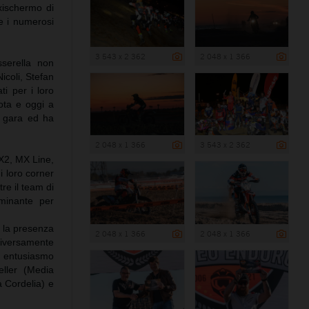
axischermo di
 e i numerosi
3 543 x 2 362
2 048 x 1 366
serella non
icoli, Stefan
ti per i loro
lota e oggi a
a gara ed ha
2 048 x 1 366
3 543 x 2 362
IX2, MX Line,
i loro corner
tre il team di
rminante per
 la presenza
2 048 x 1 366
2 048 x 1 366
“diversamente
n entusiasmo
ller (Media
a Cordelia) e