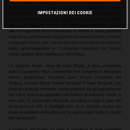
Sabato sera, al calare del sole, si è svolta nella Arena Cross
Beach una gara di enduro country con i piloti che si sono
IMPOSTAZIONI DEI COOKIE
confrontati in spiaggia in batterie serrate da 20 partenti su
uno spettacolare tracciato, leggermente accorciato rispetto
alla prova speciale diurna, ma altrettanto insidioso. Grazie
alle immagini dei droni trasmesse in diretta è stato possibile
seguire le performance dei trofeisti sul maxischermo di fronte
a piazzale Zenith, per una serata davvero indimenticabile per
piloti, accompagnatori e i numerosi spettatori che hanno
voluto godere dello spettacolo dell’enduro.
La manche finale, vinta da Luca Milani, è stata preceduta
dalla Champions Race, passerella non competitiva alla quale
hanno partecipato Giovanni Sala (Truck Inspector del
Trofeo), Arnaldo Nicoli, Stefan Simpson e Peter Bergvall, tutti
piloti di caratura mondiale, molto popolari tra gli appassionati
per i loro trascorsi agonistici nell’enduro di altissimo livello, e
non solo. In particolare Bergvall, ieri pilota e oggi a capo del
Motorsport di WP a Matthighofen, si è divertito anche nel
ruolo di apripista della gara ed ha apprezzato molto lo spirito
del campionato.
Il paddock del Trofeo ha visto la presenza al gran completo