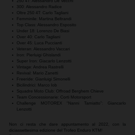
250 4T: Alessandro De Vecchi
300: Alessandro Radice
Oltre 250 4T: Carlo Tagliani
Femminile: Martina Beltrandi
Top Class: Alessandro Esposito
Under 18: Lorenzo De Biasi
Over 40: Carlo Tagliani
Over 45: Luca Puccianti
Veteran: Alessandro Vaccari
Iron: Pierluigi Ghislandi
Super Iron: Giacarlo Lenzotti
Vintage: Andrea Rastrelli
Revival: Mario Zanetti
Freeride: Gianluigi Simonelli
Bicilindrici: Marco Iob
Squadre Moto Club: Offroad Berghem Chieve
Team Concessionarie: Corti Motorsport
Challenge MOTOREX “Nanni Tamiatto”: Giancarlo
Lenzotti
Non ci resta che dare appuntamento al 2022, con la
diciassettesima edizione del Trofeo Enduro KTM!