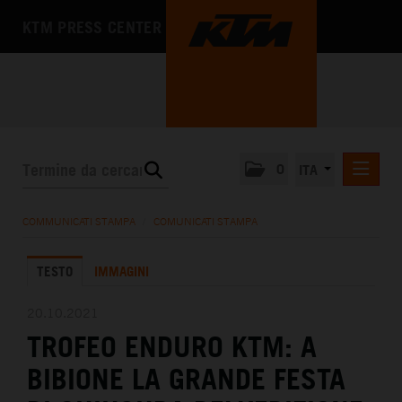
KTM PRESS CENTER
0
ITA
COMUNICATI STAMPA
COMMUNICATI STAMPA
/
COMUNICATI STAMPA
MEDIA
TESTO
IMMAGINI
L'AZIENDA
20.10.2021
TROFEO ENDURO KTM: A
BIBIONE LA GRANDE FESTA