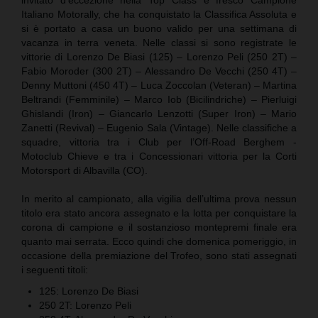
Italiano Motorally, che ha conquistato la Classifica Assoluta e
si è portato a casa un buono valido per una settimana di
vacanza in terra veneta. Nelle classi si sono registrate le
vittorie di Lorenzo De Biasi (125) – Lorenzo Peli (250 2T) –
Fabio Moroder (300 2T) – Alessandro De Vecchi (250 4T) –
Denny Muttoni (450 4T) – Luca Zoccolan (Veteran) – Martina
Beltrandi (Femminile) – Marco Iob (Bicilindriche) – Pierluigi
Ghislandi (Iron) – Giancarlo Lenzotti (Super Iron) – Mario
Zanetti (Revival) – Eugenio Sala (Vintage). Nelle classifiche a
squadre, vittoria tra i Club per l’Off-Road Berghem -
Motoclub Chieve e tra i Concessionari vittoria per la Corti
Motorsport di Albavilla (CO).
In merito al campionato, alla vigilia dell’ultima prova nessun
titolo era stato ancora assegnato e la lotta per conquistare la
corona di campione e il sostanzioso montepremi finale era
quanto mai serrata. Ecco quindi che domenica pomeriggio, in
occasione della premiazione del Trofeo, sono stati assegnati
i seguenti titoli:
125: Lorenzo De Biasi
250 2T: Lorenzo Peli