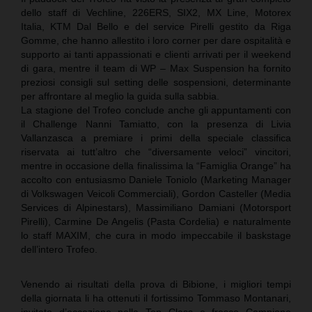
dello staff di Vechline, 226ERS, SIX2, MX Line, Motorex
Italia, KTM Dal Bello e del service Pirelli gestito da Riga
Gomme, che hanno allestito i loro corner per dare ospitalità e
supporto ai tanti appassionati e clienti arrivati per il weekend
di gara, mentre il team di WP – Max Suspension ha fornito
preziosi consigli sul setting delle sospensioni, determinante
per affrontare al meglio la guida sulla sabbia.
La stagione del Trofeo conclude anche gli appuntamenti con
il Challenge Nanni Tamiatto, con la presenza di Livia
Vallanzasca a premiare i primi della speciale classifica
riservata ai tutt’altro che “diversamente veloci” vincitori,
mentre in occasione della finalissima la “Famiglia Orange” ha
accolto con entusiasmo Daniele Toniolo (Marketing Manager
di Volkswagen Veicoli Commerciali), Gordon Casteller (Media
Services di Alpinestars), Massimiliano Damiani (Motorsport
Pirelli), Carmine De Angelis (Pasta Cordelia) e naturalmente
lo staff MAXIM, che cura in modo impeccabile il baskstage
dell’intero Trofeo.
Venendo ai risultati della prova di Bibione, i migliori tempi
della giornata li ha ottenuti il fortissimo Tommaso Montanari,
invitato d’eccezione nella Top Class e fresco Campione