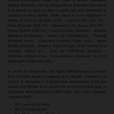
Italiano Motorally, che ha conquistato la Classifica Assoluta e
si è portato a casa un buono valido per una settimana di
vacanza in terra veneta. Nelle classi si sono registrate le
vittorie di Lorenzo De Biasi (125) – Lorenzo Peli (250 2T) –
Fabio Moroder (300 2T) – Alessandro De Vecchi (250 4T) –
Denny Muttoni (450 4T) – Luca Zoccolan (Veteran) – Martina
Beltrandi (Femminile) – Marco Iob (Bicilindriche) – Pierluigi
Ghislandi (Iron) – Giancarlo Lenzotti (Super Iron) – Mario
Zanetti (Revival) – Eugenio Sala (Vintage). Nelle classifiche a
squadre, vittoria tra i Club per l’Off-Road Berghem -
Motoclub Chieve e tra i Concessionari vittoria per la Corti
Motorsport di Albavilla (CO).
In merito al campionato, alla vigilia dell’ultima prova nessun
titolo era stato ancora assegnato e la lotta per conquistare la
corona di campione e il sostanzioso montepremi finale era
quanto mai serrata. Ecco quindi che domenica pomeriggio, in
occasione della premiazione del Trofeo, sono stati assegnati
i seguenti titoli:
125: Lorenzo De Biasi
250 2T: Lorenzo Peli