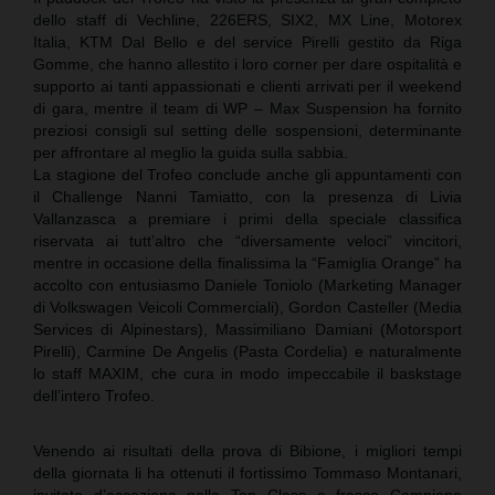
dello staff di Vechline, 226ERS, SIX2, MX Line, Motorex
Italia, KTM Dal Bello e del service Pirelli gestito da Riga
Gomme, che hanno allestito i loro corner per dare ospitalità e
supporto ai tanti appassionati e clienti arrivati per il weekend
di gara, mentre il team di WP – Max Suspension ha fornito
preziosi consigli sul setting delle sospensioni, determinante
per affrontare al meglio la guida sulla sabbia.
La stagione del Trofeo conclude anche gli appuntamenti con
il Challenge Nanni Tamiatto, con la presenza di Livia
Vallanzasca a premiare i primi della speciale classifica
riservata ai tutt’altro che “diversamente veloci” vincitori,
mentre in occasione della finalissima la “Famiglia Orange” ha
accolto con entusiasmo Daniele Toniolo (Marketing Manager
di Volkswagen Veicoli Commerciali), Gordon Casteller (Media
Services di Alpinestars), Massimiliano Damiani (Motorsport
Pirelli), Carmine De Angelis (Pasta Cordelia) e naturalmente
lo staff MAXIM, che cura in modo impeccabile il baskstage
dell’intero Trofeo.
Venendo ai risultati della prova di Bibione, i migliori tempi
della giornata li ha ottenuti il fortissimo Tommaso Montanari,
invitato d’eccezione nella Top Class e fresco Campione