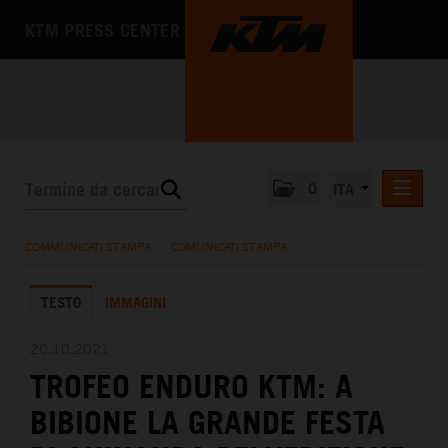
KTM PRESS CENTER
0
ITA
COMUNICATI STAMPA
COMMUNICATI STAMPA
/
COMUNICATI STAMPA
MEDIA
TESTO
IMMAGINI
L'AZIENDA
20.10.2021
TROFEO ENDURO KTM: A
BIBIONE LA GRANDE FESTA