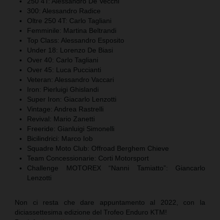
250 4T: Alessandro De Vecchi
300: Alessandro Radice
Oltre 250 4T: Carlo Tagliani
Femminile: Martina Beltrandi
Top Class: Alessandro Esposito
Under 18: Lorenzo De Biasi
Over 40: Carlo Tagliani
Over 45: Luca Puccianti
Veteran: Alessandro Vaccari
Iron: Pierluigi Ghislandi
Super Iron: Giacarlo Lenzotti
Vintage: Andrea Rastrelli
Revival: Mario Zanetti
Freeride: Gianluigi Simonelli
Bicilindrici: Marco Iob
Squadre Moto Club: Offroad Berghem Chieve
Team Concessionarie: Corti Motorsport
Challenge MOTOREX “Nanni Tamiatto”: Giancarlo
Lenzotti
Non ci resta che dare appuntamento al 2022, con la
diciassettesima edizione del Trofeo Enduro KTM!