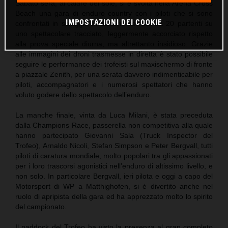
Sabato sera, al calare del sole, si è svolta nella Arena Cross
Beach una gara di enduro country con i piloti che si sono
IMPOSTAZIONI DEI COOKIE
confrontati in spiaggia in batterie serrate da 20 partenti su
uno spettacolare tracciato, leggermente accorciato rispetto
alla prova speciale diurna, ma altrettanto insidioso. Grazie
alle immagini dei droni trasmesse in diretta è stato possibile
seguire le performance dei trofeisti sul maxischermo di fronte
a piazzale Zenith, per una serata davvero indimenticabile per
piloti, accompagnatori e i numerosi spettatori che hanno
voluto godere dello spettacolo dell’enduro.
La manche finale, vinta da Luca Milani, è stata preceduta
dalla Champions Race, passerella non competitiva alla quale
hanno partecipato Giovanni Sala (Truck Inspector del
Trofeo), Arnaldo Nicoli, Stefan Simpson e Peter Bergvall, tutti
piloti di caratura mondiale, molto popolari tra gli appassionati
per i loro trascorsi agonistici nell’enduro di altissimo livello, e
non solo. In particolare Bergvall, ieri pilota e oggi a capo del
Motorsport di WP a Matthighofen, si è divertito anche nel
ruolo di apripista della gara ed ha apprezzato molto lo spirito
del campionato.
Il paddock del Trofeo ha visto la presenza al gran completo