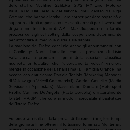
dello staff di Vechline, 226ERS, SIX2, MX Line, Motorex
Italia, KTM Dal Bello e del service Pirelli gestito da Riga
Gomme, che hanno allestito i loro corner per dare ospitalità e
supporto ai tanti appassionati e clienti arrivati per il weekend
di gara, mentre il team di WP – Max Suspension ha fornito
preziosi consigli sul setting delle sospensioni, determinante
per affrontare al meglio la guida sulla sabbia.
La stagione del Trofeo conclude anche gli appuntamenti con
il Challenge Nanni Tamiatto, con la presenza di Livia
Vallanzasca a premiare i primi della speciale classifica
riservata ai tutt’altro che “diversamente veloci” vincitori,
mentre in occasione della finalissima la “Famiglia Orange” ha
accolto con entusiasmo Daniele Toniolo (Marketing Manager
di Volkswagen Veicoli Commerciali), Gordon Casteller (Media
Services di Alpinestars), Massimiliano Damiani (Motorsport
Pirelli), Carmine De Angelis (Pasta Cordelia) e naturalmente
lo staff MAXIM, che cura in modo impeccabile il baskstage
dell’intero Trofeo.
Venendo ai risultati della prova di Bibione, i migliori tempi
della giornata li ha ottenuti il fortissimo Tommaso Montanari,
invitato d’eccezione nella Top Class e fresco Campione