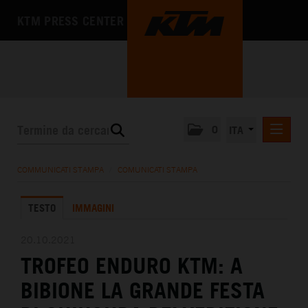
KTM PRESS CENTER
0
ITA
COMUNICATI STAMPA
COMMUNICATI STAMPA
/
COMUNICATI STAMPA
MEDIA
TESTO
IMMAGINI
L'AZIENDA
20.10.2021
TROFEO ENDURO KTM: A
BIBIONE LA GRANDE FESTA