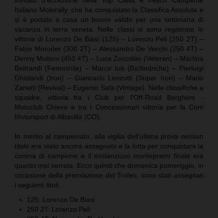
Italiano Motorally, che ha conquistato la Classifica Assoluta e
si è portato a casa un buono valido per una settimana di
vacanza in terra veneta. Nelle classi si sono registrate le
vittorie di Lorenzo De Biasi (125) – Lorenzo Peli (250 2T) –
Fabio Moroder (300 2T) – Alessandro De Vecchi (250 4T) –
Denny Muttoni (450 4T) – Luca Zoccolan (Veteran) – Martina
Beltrandi (Femminile) – Marco Iob (Bicilindriche) – Pierluigi
Ghislandi (Iron) – Giancarlo Lenzotti (Super Iron) – Mario
Zanetti (Revival) – Eugenio Sala (Vintage). Nelle classifiche a
squadre, vittoria tra i Club per l’Off-Road Berghem -
Motoclub Chieve e tra i Concessionari vittoria per la Corti
Motorsport di Albavilla (CO).
In merito al campionato, alla vigilia dell’ultima prova nessun
titolo era stato ancora assegnato e la lotta per conquistare la
corona di campione e il sostanzioso montepremi finale era
quanto mai serrata. Ecco quindi che domenica pomeriggio, in
occasione della premiazione del Trofeo, sono stati assegnati
i seguenti titoli:
125: Lorenzo De Biasi
250 2T: Lorenzo Peli