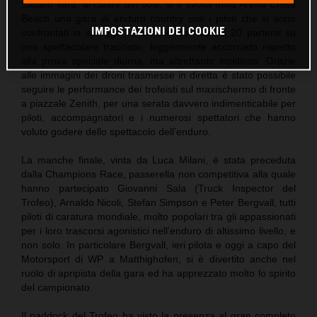
Sabato sera, al calare del sole, si è svolta nella Arena Cross
Beach una gara di enduro country con i piloti che si sono
IMPOSTAZIONI DEI COOKIE
confrontati in spiaggia in batterie serrate da 20 partenti su
uno spettacolare tracciato, leggermente accorciato rispetto
alla prova speciale diurna, ma altrettanto insidioso. Grazie
alle immagini dei droni trasmesse in diretta è stato possibile
seguire le performance dei trofeisti sul maxischermo di fronte
a piazzale Zenith, per una serata davvero indimenticabile per
piloti, accompagnatori e i numerosi spettatori che hanno
voluto godere dello spettacolo dell’enduro.
La manche finale, vinta da Luca Milani, è stata preceduta
dalla Champions Race, passerella non competitiva alla quale
hanno partecipato Giovanni Sala (Truck Inspector del
Trofeo), Arnaldo Nicoli, Stefan Simpson e Peter Bergvall, tutti
piloti di caratura mondiale, molto popolari tra gli appassionati
per i loro trascorsi agonistici nell’enduro di altissimo livello, e
non solo. In particolare Bergvall, ieri pilota e oggi a capo del
Motorsport di WP a Matthighofen, si è divertito anche nel
ruolo di apripista della gara ed ha apprezzato molto lo spirito
del campionato.
Il paddock del Trofeo ha visto la presenza al gran completo