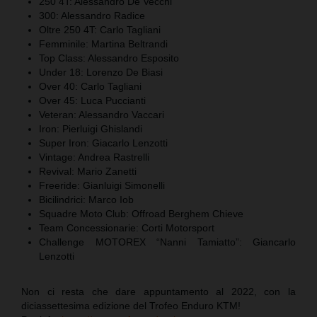
250 4T: Alessandro De Vecchi
300: Alessandro Radice
Oltre 250 4T: Carlo Tagliani
Femminile: Martina Beltrandi
Top Class: Alessandro Esposito
Under 18: Lorenzo De Biasi
Over 40: Carlo Tagliani
Over 45: Luca Puccianti
Veteran: Alessandro Vaccari
Iron: Pierluigi Ghislandi
Super Iron: Giacarlo Lenzotti
Vintage: Andrea Rastrelli
Revival: Mario Zanetti
Freeride: Gianluigi Simonelli
Bicilindrici: Marco Iob
Squadre Moto Club: Offroad Berghem Chieve
Team Concessionarie: Corti Motorsport
Challenge MOTOREX “Nanni Tamiatto”: Giancarlo
Lenzotti
Non ci resta che dare appuntamento al 2022, con la
diciassettesima edizione del Trofeo Enduro KTM!