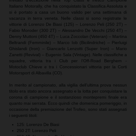
Italiano Motorally, che ha conquistato la Classifica Assoluta e
si è portato a casa un buono valido per una settimana di
vacanza in terra veneta. Nelle classi si sono registrate le
vittorie di Lorenzo De Biasi (125) – Lorenzo Peli (250 2T) –
Fabio Moroder (300 2T) – Alessandro De Vecchi (250 4T) –
Denny Muttoni (450 4T) – Luca Zoccolan (Veteran) – Martina
Beltrandi (Femminile) – Marco Iob (Bicilindriche) – Pierluigi
Ghislandi (Iron) – Giancarlo Lenzotti (Super Iron) – Mario
Zanetti (Revival) – Eugenio Sala (Vintage). Nelle classifiche a
squadre, vittoria tra i Club per l’Off-Road Berghem -
Motoclub Chieve e tra i Concessionari vittoria per la Corti
Motorsport di Albavilla (CO).
In merito al campionato, alla vigilia dell’ultima prova nessun
titolo era stato ancora assegnato e la lotta per conquistare la
corona di campione e il sostanzioso montepremi finale era
quanto mai serrata. Ecco quindi che domenica pomeriggio, in
occasione della premiazione del Trofeo, sono stati assegnati
i seguenti titoli:
125: Lorenzo De Biasi
250 2T: Lorenzo Peli