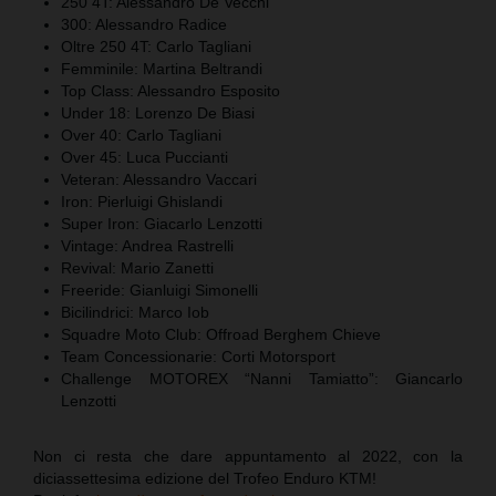
250 4T: Alessandro De Vecchi
300: Alessandro Radice
Oltre 250 4T: Carlo Tagliani
Femminile: Martina Beltrandi
Top Class: Alessandro Esposito
Under 18: Lorenzo De Biasi
Over 40: Carlo Tagliani
Over 45: Luca Puccianti
Veteran: Alessandro Vaccari
Iron: Pierluigi Ghislandi
Super Iron: Giacarlo Lenzotti
Vintage: Andrea Rastrelli
Revival: Mario Zanetti
Freeride: Gianluigi Simonelli
Bicilindrici: Marco Iob
Squadre Moto Club: Offroad Berghem Chieve
Team Concessionarie: Corti Motorsport
Challenge MOTOREX “Nanni Tamiatto”: Giancarlo
Lenzotti
Non ci resta che dare appuntamento al 2022, con la
diciassettesima edizione del Trofeo Enduro KTM!