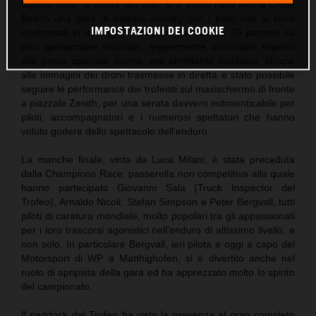
Sabato sera, al calare del sole, si è svolta nella Arena Cross
Beach una gara di enduro country con i piloti che si sono
IMPOSTAZIONI DEI COOKIE
confrontati in spiaggia in batterie serrate da 20 partenti su
uno spettacolare tracciato, leggermente accorciato rispetto
alla prova speciale diurna, ma altrettanto insidioso. Grazie
alle immagini dei droni trasmesse in diretta è stato possibile
seguire le performance dei trofeisti sul maxischermo di fronte
a piazzale Zenith, per una serata davvero indimenticabile per
piloti, accompagnatori e i numerosi spettatori che hanno
voluto godere dello spettacolo dell’enduro.
La manche finale, vinta da Luca Milani, è stata preceduta
dalla Champions Race, passerella non competitiva alla quale
hanno partecipato Giovanni Sala (Truck Inspector del
Trofeo), Arnaldo Nicoli, Stefan Simpson e Peter Bergvall, tutti
piloti di caratura mondiale, molto popolari tra gli appassionati
per i loro trascorsi agonistici nell’enduro di altissimo livello, e
non solo. In particolare Bergvall, ieri pilota e oggi a capo del
Motorsport di WP a Matthighofen, si è divertito anche nel
ruolo di apripista della gara ed ha apprezzato molto lo spirito
del campionato.
Il paddock del Trofeo ha visto la presenza al gran completo