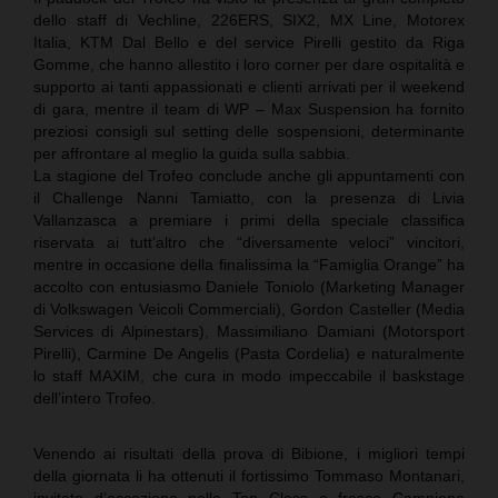
dello staff di Vechline, 226ERS, SIX2, MX Line, Motorex
Italia, KTM Dal Bello e del service Pirelli gestito da Riga
Gomme, che hanno allestito i loro corner per dare ospitalità e
supporto ai tanti appassionati e clienti arrivati per il weekend
di gara, mentre il team di WP – Max Suspension ha fornito
preziosi consigli sul setting delle sospensioni, determinante
per affrontare al meglio la guida sulla sabbia.
La stagione del Trofeo conclude anche gli appuntamenti con
il Challenge Nanni Tamiatto, con la presenza di Livia
Vallanzasca a premiare i primi della speciale classifica
riservata ai tutt’altro che “diversamente veloci” vincitori,
mentre in occasione della finalissima la “Famiglia Orange” ha
accolto con entusiasmo Daniele Toniolo (Marketing Manager
di Volkswagen Veicoli Commerciali), Gordon Casteller (Media
Services di Alpinestars), Massimiliano Damiani (Motorsport
Pirelli), Carmine De Angelis (Pasta Cordelia) e naturalmente
lo staff MAXIM, che cura in modo impeccabile il baskstage
dell’intero Trofeo.
Venendo ai risultati della prova di Bibione, i migliori tempi
della giornata li ha ottenuti il fortissimo Tommaso Montanari,
invitato d’eccezione nella Top Class e fresco Campione