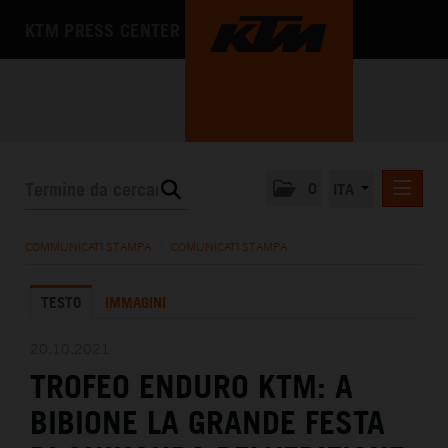
KTM PRESS CENTER
0
ITA
COMUNICATI STAMPA
COMMUNICATI STAMPA
/
COMUNICATI STAMPA
MEDIA
TESTO
IMMAGINI
L'AZIENDA
20.10.2021
TROFEO ENDURO KTM: A
BIBIONE LA GRANDE FESTA