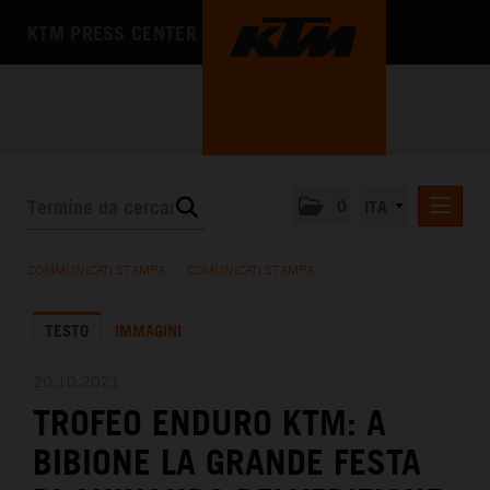
KTM PRESS CENTER
0
ITA
COMUNICATI STAMPA
COMMUNICATI STAMPA
/
COMUNICATI STAMPA
MEDIA
TESTO
IMMAGINI
L'AZIENDA
20.10.2021
TROFEO ENDURO KTM: A
BIBIONE LA GRANDE FESTA