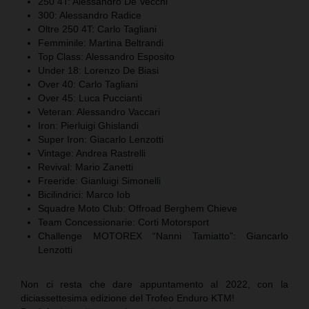
250 4T: Alessandro De Vecchi
300: Alessandro Radice
Oltre 250 4T: Carlo Tagliani
Femminile: Martina Beltrandi
Top Class: Alessandro Esposito
Under 18: Lorenzo De Biasi
Over 40: Carlo Tagliani
Over 45: Luca Puccianti
Veteran: Alessandro Vaccari
Iron: Pierluigi Ghislandi
Super Iron: Giacarlo Lenzotti
Vintage: Andrea Rastrelli
Revival: Mario Zanetti
Freeride: Gianluigi Simonelli
Bicilindrici: Marco Iob
Squadre Moto Club: Offroad Berghem Chieve
Team Concessionarie: Corti Motorsport
Challenge MOTOREX “Nanni Tamiatto”: Giancarlo
Lenzotti
Non ci resta che dare appuntamento al 2022, con la
diciassettesima edizione del Trofeo Enduro KTM!