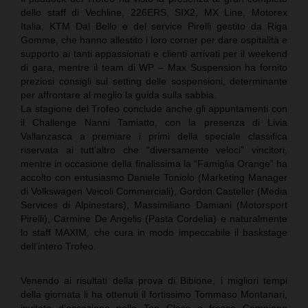
dello staff di Vechline, 226ERS, SIX2, MX Line, Motorex
Italia, KTM Dal Bello e del service Pirelli gestito da Riga
Gomme, che hanno allestito i loro corner per dare ospitalità e
supporto ai tanti appassionati e clienti arrivati per il weekend
di gara, mentre il team di WP – Max Suspension ha fornito
preziosi consigli sul setting delle sospensioni, determinante
per affrontare al meglio la guida sulla sabbia.
La stagione del Trofeo conclude anche gli appuntamenti con
il Challenge Nanni Tamiatto, con la presenza di Livia
Vallanzasca a premiare i primi della speciale classifica
riservata ai tutt’altro che “diversamente veloci” vincitori,
mentre in occasione della finalissima la “Famiglia Orange” ha
accolto con entusiasmo Daniele Toniolo (Marketing Manager
di Volkswagen Veicoli Commerciali), Gordon Casteller (Media
Services di Alpinestars), Massimiliano Damiani (Motorsport
Pirelli), Carmine De Angelis (Pasta Cordelia) e naturalmente
lo staff MAXIM, che cura in modo impeccabile il baskstage
dell’intero Trofeo.
Venendo ai risultati della prova di Bibione, i migliori tempi
della giornata li ha ottenuti il fortissimo Tommaso Montanari,
invitato d’eccezione nella Top Class e fresco Campione