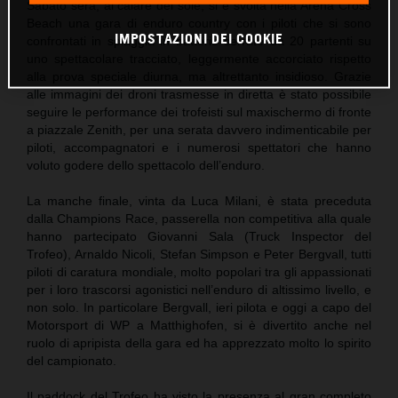
Sabato sera, al calare del sole, si è svolta nella Arena Cross
Beach una gara di enduro country con i piloti che si sono
IMPOSTAZIONI DEI COOKIE
confrontati in spiaggia in batterie serrate da 20 partenti su
uno spettacolare tracciato, leggermente accorciato rispetto
alla prova speciale diurna, ma altrettanto insidioso. Grazie
alle immagini dei droni trasmesse in diretta è stato possibile
seguire le performance dei trofeisti sul maxischermo di fronte
a piazzale Zenith, per una serata davvero indimenticabile per
piloti, accompagnatori e i numerosi spettatori che hanno
voluto godere dello spettacolo dell’enduro.
La manche finale, vinta da Luca Milani, è stata preceduta
dalla Champions Race, passerella non competitiva alla quale
hanno partecipato Giovanni Sala (Truck Inspector del
Trofeo), Arnaldo Nicoli, Stefan Simpson e Peter Bergvall, tutti
piloti di caratura mondiale, molto popolari tra gli appassionati
per i loro trascorsi agonistici nell’enduro di altissimo livello, e
non solo. In particolare Bergvall, ieri pilota e oggi a capo del
Motorsport di WP a Matthighofen, si è divertito anche nel
ruolo di apripista della gara ed ha apprezzato molto lo spirito
del campionato.
Il paddock del Trofeo ha visto la presenza al gran completo