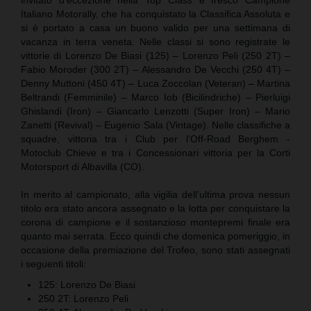
Italiano Motorally, che ha conquistato la Classifica Assoluta e
si è portato a casa un buono valido per una settimana di
vacanza in terra veneta. Nelle classi si sono registrate le
vittorie di Lorenzo De Biasi (125) – Lorenzo Peli (250 2T) –
Fabio Moroder (300 2T) – Alessandro De Vecchi (250 4T) –
Denny Muttoni (450 4T) – Luca Zoccolan (Veteran) – Martina
Beltrandi (Femminile) – Marco Iob (Bicilindriche) – Pierluigi
Ghislandi (Iron) – Giancarlo Lenzotti (Super Iron) – Mario
Zanetti (Revival) – Eugenio Sala (Vintage). Nelle classifiche a
squadre, vittoria tra i Club per l’Off-Road Berghem -
Motoclub Chieve e tra i Concessionari vittoria per la Corti
Motorsport di Albavilla (CO).
In merito al campionato, alla vigilia dell’ultima prova nessun
titolo era stato ancora assegnato e la lotta per conquistare la
corona di campione e il sostanzioso montepremi finale era
quanto mai serrata. Ecco quindi che domenica pomeriggio, in
occasione della premiazione del Trofeo, sono stati assegnati
i seguenti titoli:
125: Lorenzo De Biasi
250 2T: Lorenzo Peli