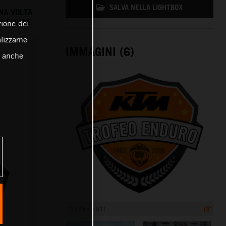
SALVA NELLA LIGHTBOX
NA VOLTA
A FINALE
zione dei
alizzarne
IMMAGINI (6)
o anche
2 159 x 2 031