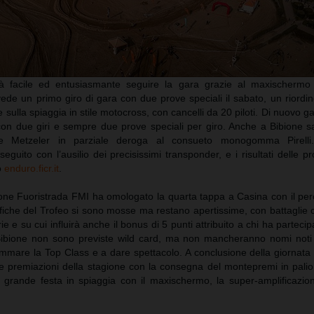
 facile ed entusiasmante seguire la gara grazie al maxischermo a
ede un primo giro di gara con due prove speciali il sabato, un riordi
e sulla spiaggia in stile motocross, con cancelli da 20 piloti. Di nuovo g
con due giri e sempre due prove speciali per giro. Anche a Bibione sa
e Metzeler in parziale deroga al consueto monogomma Pirelli. 
guito con l’ausilio dei precisissimi transponder, e i risultati delle 
to
enduro.ficr.it
.
e Fuoristrada FMI ha omologato la quarta tappa a Casina con il perc
sifiche del Trofeo si sono mosse ma restano apertissime, con battaglie 
ie e su cui influirà anche il bonus di 5 punti attribuito a chi ha partecip
Bibione non sono previste wild card, ma non mancheranno nomi noti d
ammare la Top Class e a dare spettacolo. A conclusione della giornata
e premiazioni della stagione con la consegna del montepremi in palio
a grande festa in spiaggia con il maxischermo, la super-amplificazion