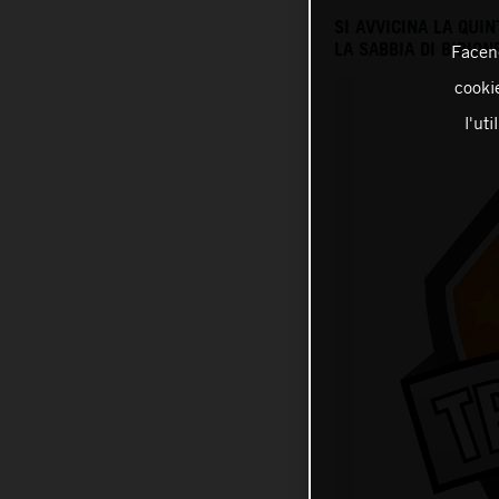
SI AVVICINA LA QU
LA SABBIA DI BIBIO
Facend
cookie
l'ut