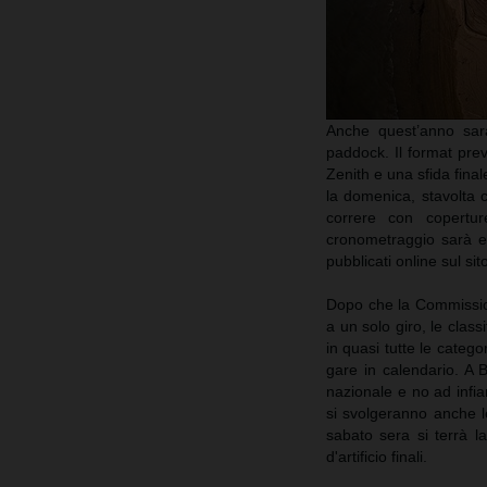
Anche quest’anno sarà
paddock. Il format prev
Zenith e una sfida final
la domenica, stavolta 
correre con copertur
cronometraggio sarà ese
pubblicati online sul si
Dopo che la Commission
a un solo giro, le clas
in quasi tutte le categor
gare in calendario. A 
nazionale e no ad infi
si svolgeranno anche l
sabato sera si terrà l
d'artificio finali.