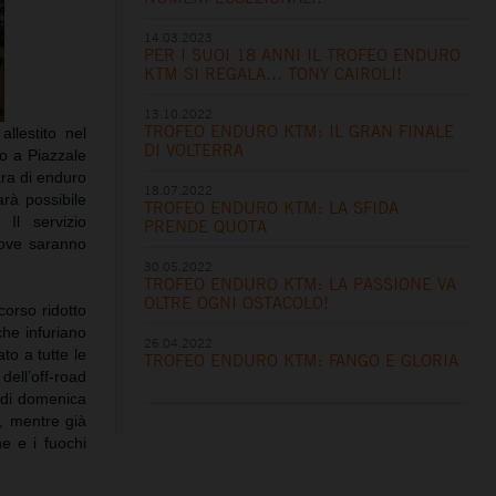
14.03.2023
PER I SUOI 18 ANNI IL TROFEO ENDURO
KTM SI REGALA… TONY CAIROLI!
13.10.2022
TROFEO ENDURO KTM: IL GRAN FINALE
llestito nel
DI VOLTERRA
no a Piazzale
ara di enduro
18.07.2022
rà possibile
TROFEO ENDURO KTM: LA SFIDA
Il servizio
PRENDE QUOTA
prove saranno
30.05.2022
TROFEO ENDURO KTM: LA PASSIONE VA
OLTRE OGNI OSTACOLO!
orso ridotto
che infuriano
26.04.2022
ato a tutte le
TROFEO ENDURO KTM: FANGO E GLORIA
ell’off-road
 di domenica
, mentre già
e e i fuochi