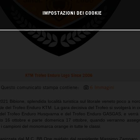
IMPOSTAZIONI DEI COOKIE
KTM Trofeo Enduro Logo Since 2006
Questo comunicato stampa contiene:
6 Immagini
21 Bibione, splendida località turistica sul litorale veneto poco a nor
nale del Trofeo Enduro KTM. La gara decisiva del Trofeo si svolgerà in
he del Trofeo Enduro Husqvarna e del Trofeo Enduro GASGAS, e verrà 
to 16 ottobre e parte domenica 17 ottobre, quando verranno assegnat
i campioni del monomarca orange in tutte le classi.
rganizzata dal M.C. BB One guidato dal presidente Massimo Zamparo,