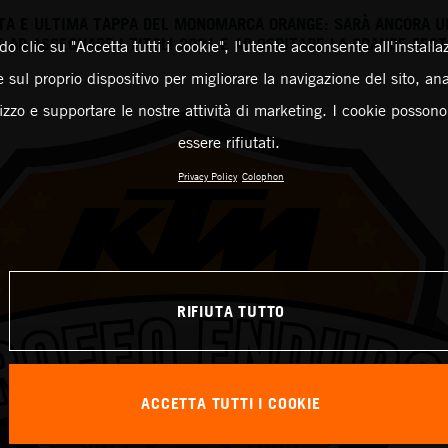
INTA E ULTIMA TAPPA DEL MONOMARCA ORANGE: SARÀ ANCORA U
NE AD ASSEGNARE I TITOLI 2021 E AD OSPITARE LA GRANDE FEST
o clic su "Accetta tutti i cookie", l'utente acconsente all'installa
 sul proprio dispositivo per migliorare la navigazione del sito, an
ilizzo e supportare le nostre attività di marketing. I cookie posson
essere rifiutati.
Privacy Policy
Colophon
RIFIUTA TUTTO
ACCETTA TUTTI I COOKIE