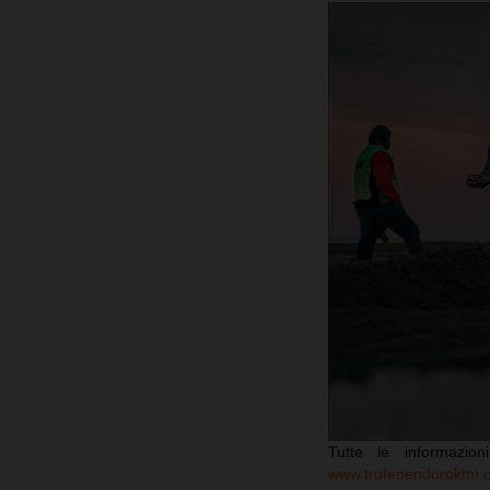
Tutte le informazio
www.trofeoenduroktm.