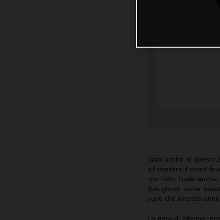
Sarà anche in questo 20
ad ospitare il round fi
con l’atto finale anc
due giorni: parte saba
punti che decreteranno 
La gara di Bibione, o