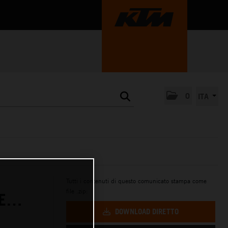
0
ITA
Tutti i contenuti di questo comunicato stampa come
file .zip:
LE…
DOWNLOAD DIRETTO