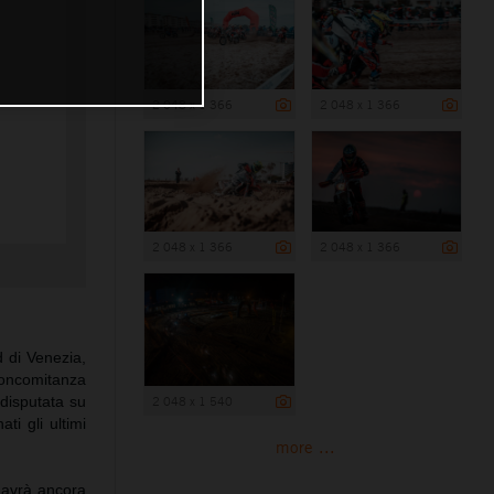
2 048 x 1 366
2 048 x 1 366
2 048 x 1 366
2 048 x 1 366
d di Venezia,
 concomitanza
2 048 x 1 540
disputata su
i gli ultimi
more ...
 avrà ancora