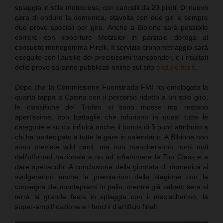
spiaggia in stile motocross, con cancelli da 20 piloti. Di nuovo
gara di enduro la domenica, stavolta con due giri e sempre
due prove speciali per giro. Anche a Bibione sarà possibile
correre con coperture Metzeler in parziale deroga al
consueto monogomma Pirelli. Il servizio cronometraggio sarà
eseguito con l’ausilio dei precisissimi transponder, e i risultati
delle prove saranno pubblicati online sul sito
enduro.ficr.it
.
Dopo che la Commissione Fuoristrada FMI ha omologato la
quarta tappa a Casina con il percorso ridotto a un solo giro,
le classifiche del Trofeo si sono mosse ma restano
apertissime, con battaglie che infuriano in quasi tutte le
categorie e su cui influirà anche il bonus di 5 punti attribuito a
chi ha partecipato a tutte le gare in calendario. A Bibione non
sono previste wild card, ma non mancheranno nomi noti
dell’off-road nazionale e no ad infiammare la Top Class e a
dare spettacolo. A conclusione della giornata di domenica si
svolgeranno anche le premiazioni della stagione con la
consegna del montepremi in palio, mentre già sabato sera si
terrà la grande festa in spiaggia con il maxischermo, la
super-amplificazione e i fuochi d'artificio finali.