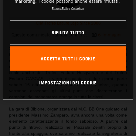
marketing. I cookie possono anche essere rifiutati.
Privacy Policy
Colophon
KTM Trofeo Enduro Logo Since 2006
RIFIUTA TUTTO
Questo comunicato stampa contiene:
6 Immagini
Sarà anche in questo 2021 Bibione, splendida località
turistica sul litorale veneto poco a nord di Venezia, ad
ACCETTA TUTTI I COOKIE
ospitare il round finale del Trofeo Enduro KTM. La gara
decisiva del Trofeo si svolgerà in concomitanza con l’atto
finale anche del Trofeo Enduro Husqvarna e del Trofeo
Enduro GASGAS, e verrà disputata su due giorni: parte
IMPOSTAZIONI DEI COOKIE
sabato 16 ottobre e parte domenica 17 ottobre, quando
verranno assegnati gli ultimi punti che decreteranno i
campioni del monomarca orange in tutte le classi.
La gara di Bibione, organizzata dal M.C. BB One guidato dal
presidente Massimo Zamparo, avrà ancora una volta come
elemento caratterizzante il fondo sabbioso. A partire dal
punto di ritrovo, realizzato nel Piazzale Zenith proprio di
fronte alla spiaggia, ove saranno realizzate la segreteria di