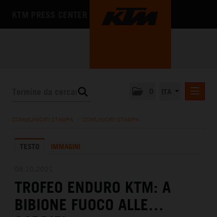
KTM PRESS CENTER
0
ITA
COMUNICATI STAMPA
COMMUNICATI STAMPA
/
COMUNICATI STAMPA
MEDIA
TESTO
IMMAGINI
L'AZIENDA
08.10.2021
TROFEO ENDURO KTM: A
BIBIONE FUOCO ALLE…