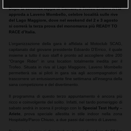
Dopo la seconda tappa di Carcare, il Trofeo Enduro KTM
approda a Laveno Mombello, celebre località sulle rive
del Lago Maggiore, dove nel weekend del 2 e 3 agosto
si correrà la terza prova del monomarca più READY TO
RACE d’Italia.
L’organizzazione della gara è affidata al Motoclub SCAG,
capitanato dal giovane presidente Edoardo D’Errico, il quale
insieme a tutto il suo staff è pronto ad accogliere oltre 200
“Orange Rider” in una location totalmente inedita per il
Trofeo. Situata in riva al Lago Maggiore, Laveno Mombello
permetterà sia ai piloti in gara sia agli accompagnatori di
trascorrere un entusiasmante fine settimana all’insegna della
sana competizione e del divertimento.
Il programma di questo terzo appuntamento è ancora più
ricco e coinvolgente del solito. Infatti, nel tardo pomeriggio di
sabato andrà in scena il prologo con lo
Special Test Hurly –
Ariete
, prova speciale allestita in stile indoor nella zona
Hospitality/Parco Chiuso, a due passi dal centro di Laveno.