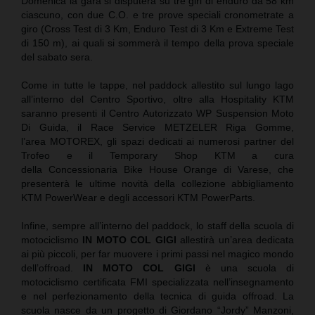
Domenica la gara si disputerà su tre giri di enduro da 58 km
ciascuno, con due C.O. e tre prove speciali cronometrate a
giro (Cross Test di 3 Km, Enduro Test di 3 Km e Extreme Test
di 150 m), ai quali si sommerà il tempo della prova speciale
del sabato sera.
Come in tutte le tappe, nel paddock allestito sul lungo lago
all’interno del Centro Sportivo, oltre alla Hospitality KTM
saranno presenti il Centro Autorizzato WP Suspension Moto
Di Guida, il Race Service METZELER Riga Gomme,
l’area MOTOREX, gli spazi dedicati ai numerosi partner del
Trofeo e il Temporary Shop KTM a cura
della Concessionaria Bike House Orange di Varese, che
presenterà le ultime novità della collezione abbigliamento
KTM PowerWear e degli accessori KTM PowerParts.
Infine, sempre all’interno del paddock, lo staff della scuola di
motociclismo
IN MOTO COL GIGI
allestirà un’area dedicata
ai più piccoli, per far muovere i primi passi nel magico mondo
dell’offroad.
IN MOTO COL GIGI
è una scuola di
motociclismo certificata FMI specializzata nell’insegnamento
e nel perfezionamento della tecnica di guida offroad. La
scuola nasce da un progetto di Giordano “Jordy” Manzoni,