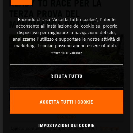
READY TO RACE PER LA
TERZA PROVA DEL
Facendo clic su "Accetta tutti i cookie", l'utente
MONOMARCA ORANGE
acconsente all'installazione dei cookie sul proprio
dispositivo per migliorare la navigazione del sito,
analizzarne l'utilizzo e supportare le nostre attività di
marketing. I cookie possono anche essere rifiutati.
Privacy Policy
Colophon
RIFIUTA TUTTO
ACCETTA TUTTI I COOKIE
DSCF6780
IMPOSTAZIONI DEI COOKIE
Questo comunicato stampa contiene:
1 Immagine