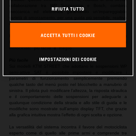
collaborazione tra WP Suspension e Bosch, combina
RIFIUTA TUTTO
meccanica ed elettronica garantendo un’impareggiabile
varietà di smorzamento, per una guida più sensibile, reattiva
e personalizzabile.
ACCETTA TUTTI I COOKIE
Per sviluppare le sospensioni WP SAT i tecnici di Mattighofen
hanno lavorato su due concetti che tanto piacciono ai
motociclisti: “più facile” e “meglio”.
IMPOSTAZIONI DEI COOKIE
Più facile
Sui modelli KTM STREET che adottano le sospensioni WP
semi-attive SAT è possibile impostare e modificare i
parametri di funzionamento semplicemente premendo
qualche tasto del menù posto nel blocchetto a manubrio di
sinistra. Il pilota può modificare l’altezza, la risposta idraulica
e il comportamento delle sospensioni per adeguarle a
qualunque condizione della strada e allo stile di guida e le
modifiche sono mostrate sull’ampio display TFT, che grazie
alla grafica intuitiva mostra l’effetto di ogni scelta e opzione.
La versatilità del sistema incontra il favore del motociclista
esperto come di quello alle prime armi e comprende tre