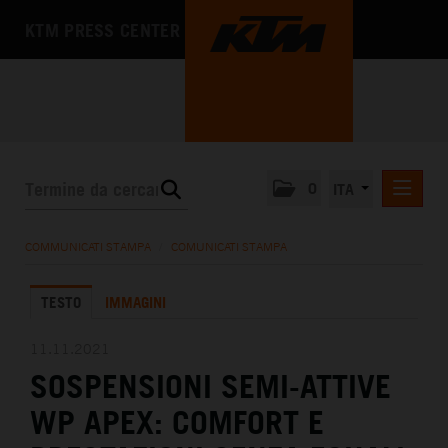
KTM PRESS CENTER
0
ITA
COMUNICATI STAMPA
COMMUNICATI STAMPA
/
COMUNICATI STAMPA
MEDIA
TESTO
IMMAGINI
L'AZIENDA
11.11.2021
SOSPENSIONI SEMI-ATTIVE
WP APEX: COMFORT E