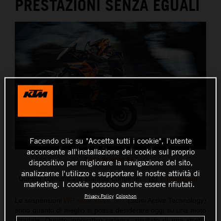
PRESTAZIONI SENZA EGUALI
Facendo clic su "Accetta tutti i cookie", l'utente
acconsente all'installazione dei cookie sul proprio
Press Release SAT
dispositivo per migliorare la navigazione del sito,
analizzarne l'utilizzo e supportare le nostre attività di
Questo comunicato stampa contiene:
7 Immagini
marketing. I cookie possono anche essere rifiutati.
Privacy Policy
Colophon
Le sospensioni
WP semi-attive SAT
(Semi Active Technology)
sono quanto di meglio si possa desiderare oggi su una moto
stradale. Questo innovativo sistema, risultato di una stretta