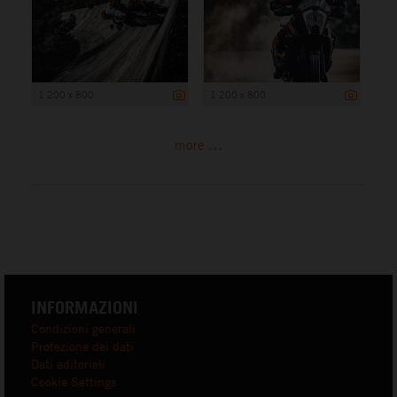
1 200 x 800
1 200 x 800
more ...
INFORMAZIONI
Condizioni generali
Protezione dei dati
Dati editoriali
Cookie Settings