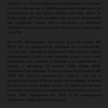
algoritmi e un ulteriore affinamento della piattaforma inerziale
a 6 assi e dei sensori di affondamento delle sospensioni. La
combinazione di tutti questi elementi permette letture in
tempo reale del fondo stradale, che arrivano direttamente
alla Suspension Control Unit e consentono di riallineare
all’istante la moto in base a quello che il pilota si aspetta dalla
sua KTM.
Sul fronte dell’hardware meccanico, la nuova forcella WP
APEX SAT ha caratteristiche smorzanti più ‘convenzionali’,
ma con tutti i vantaggi di regolazione offerti da una valvola
elettro-attuata. Questo è reso possibile grazie a una nuova
costruzione, che consente di rispondere più rapidamente ai
segnali e all’impiego di sensori PWM (Pulse Width
Modulation) più efficienti. Il nuovo monoammortizzatore WP
APEX SAT assicura escursioni tra i 140 e i 200 mm a
seconda del modello KTM sul quale viene installato, e adotta
un layout con corpo olio/gas esterno. Un altro nuovo sensore
è dedicato a ottimizzare la regolazione del precarico, che è al
cuore della regolazione del SAG, e di conseguenza
dell’assetto e della ripartizione dei pesi.